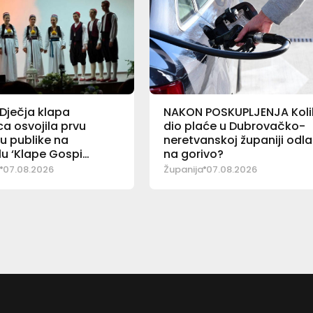
Dječja klapa
NAKON POSKUPLJENJA Koli
ca osvojila prvu
dio plaće u Dubrovačko-
u publike na
neretvanskoj županiji odla
lu ‘Klape Gospi
na gorivo?
’
07.08.2026
Županija
07.08.2026