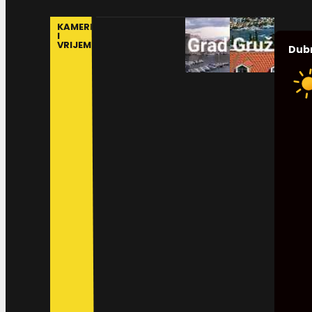
KAMERE
I
VRIJEME
Dub