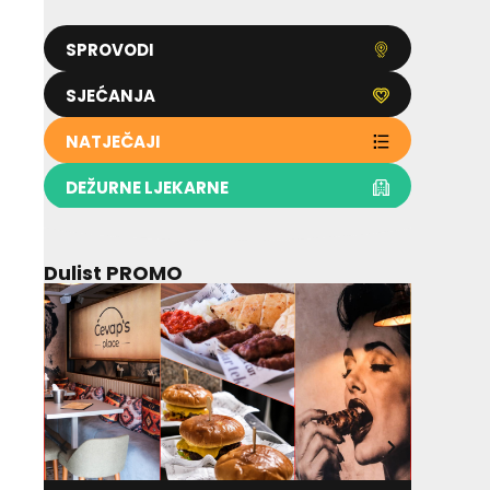
SPROVODI
SJEĆANJA
NATJEČAJI
DEŽURNE LJEKARNE
Dulist PROMO