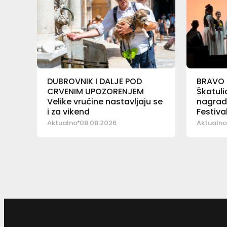
DUBROVNIK I DALJE POD
BRAVO 
CRVENIM UPOZORENJEM
Škatuli
Velike vrućine nastavljaju se
nagrad
i za vikend
Festiva
Sinjskoj
Aktualno
08.08.2026
Aktualno