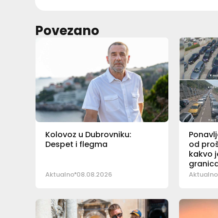
Povezano
Kolovoz u Dubrovniku:
Ponavlj
Despet i flegma
od proš
kakvo j
granic
Aktualno
08.08.2026
Aktualno