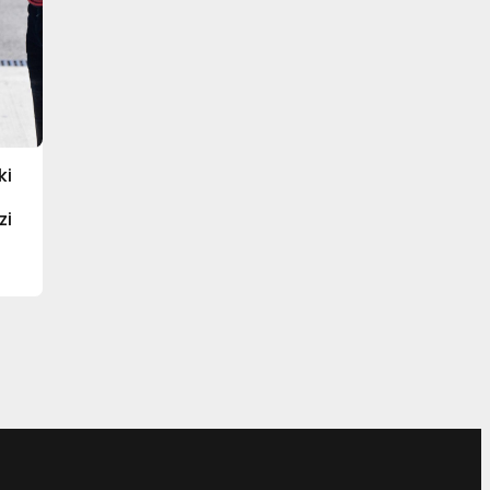
ki
zi