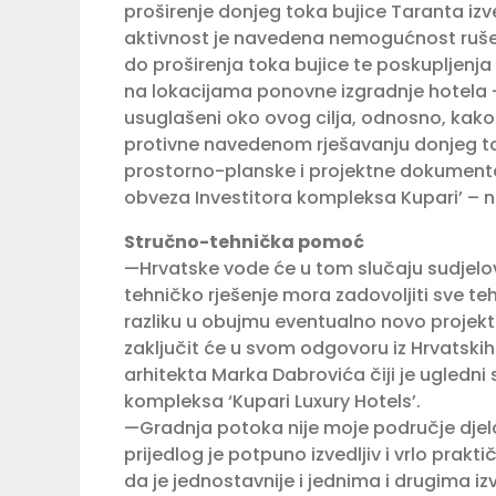
proširenje donjeg toka bujice Taranta izve
aktivnost je navedena nemogućnost rušenj
do proširenja toka bujice te poskupljenja
na lokacijama ponovne izgradnje hotela – n
usuglašeni oko ovog cilja, odnosno, kak
protivne navedenom rješavanju donjeg to
prostorno-planske i projektne dokumenta
obveza Investitora kompleksa Kupari’ – na
Stručno-tehnička pomoć
—Hrvatske vode će u tom slučaju sudjelov
tehničko rješenje mora zadovoljiti sve te
razliku u obujmu eventualno novo projek
zaključit će u svom odgovoru iz Hrvatskih
arhitekta Marka Dabrovića čiji je ugledni
kompleksa ‘Kupari Luxury Hotels’.
—Gradnja potoka nije moje područje djelo
prijedlog je potpuno izvedljiv i vrlo prakt
da je jednostavnije i jednima i drugima iz