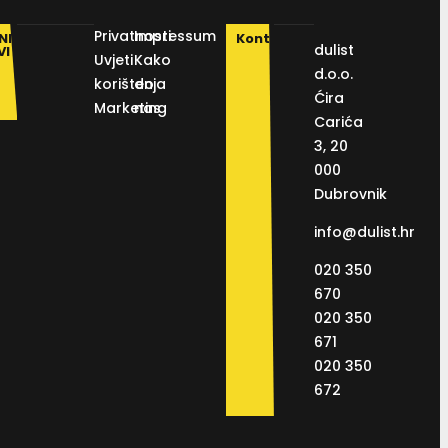
Privatnosti
Impressum
NI
Kontakt
dulist
VI
Uvjeti
Kako
d.o.o.
korištenja
do
Ćira
Marketing
nas
Carića
3, 20
000
Dubrovnik
info@dulist.hr
020 350
670
020 350
671
020 350
672