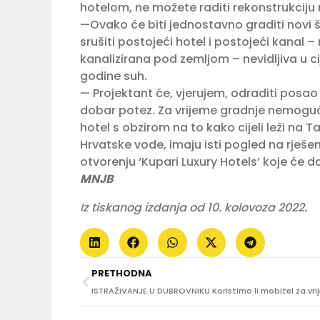
hotelom, ne možete raditi rekonstrukciju n
—Ovako će biti jednostavno graditi novi ši
srušiti postojeći hotel i postojeći kanal 
kanalizirana pod zemljom – nevidljiva u cij
godine suh.
— Projektant će, vjerujem, odraditi posa
dobar potez. Za vrijeme gradnje nemoguće j
hotel s obzirom na to kako cijeli leži na T
Hrvatske vode, imaju isti pogled na rješen
otvorenju ‘Kupari Luxury Hotels’ koje će 
MNJB
Iz tiskanog izdanja od 10. kolovoza 2022.
PRETHODNA