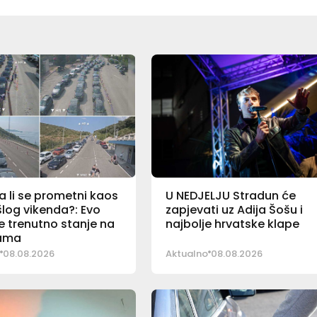
a li se prometni kaos
U NEDJELJU Stradun će
log vikenda?: Evo
zapjevati uz Adija Šošu i
e trenutno stanje na
najbolje hrvatske klape
ama
08.08.2026
Aktualno
08.08.2026