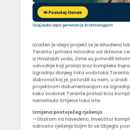
🔊 Poslušaj članak
Ovaj audio zapis generiran je AI tehnologijom
Izrađen je idejni projekt te je ishođena 
Taranta i pritoka nizvodno od državne ce
iz Hrvatskih voda, čime su potvrdili info
odvodnje koji prolazi kroz kompleks Kupara
izgradnju donjeg toka vodotoka Taranta i
dubrovačkoj je, potvrdili su nam, u izradi
projektnom dokumentacijom za izgradnju
kako vodotok Tarante prolazi kroz komplek
nametnula izmjena toka iste.
Izmjena postojećeg rješenja
—Obzirom na navedeno, Investitor komplek
odnosno rješenje kojim bi se izbjeglo pos