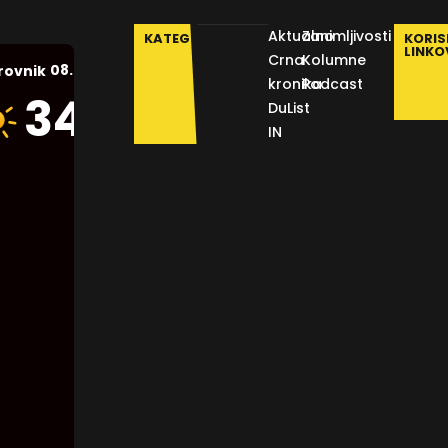
Aktualno
Zanimljivosti
KATEGORIJE
KORIS
LINKO
Crna
Kolumne
08.08.2026.
rovnik
kronika
Podcast
Humidity:
34
°C
DuList
42 %
IN
Pressure:
1013 mb
Wind:
10
Km/h
Clouds:
0%
Visibility:
10 km
Sunrise: