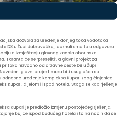
lokacijska dozvola za uređenje donjeg toka vodotoka
ste D8 u Župi dubrovačkoj, doznali smo to u odgovoru
rmaciju o izmještanju glavnog kanala oborinske
. Taranta će se ‘preseliti’, a glavni projekt za
 pritoka nizvodno od državne ceste D8 u Župi
. Navedeni glavni projekt mora biti usuglašen sa
 odnosno uređenje kompleksa Kupari zbog činjenice
s Kupari, dijelom i ispod hotela. Stoga se kao rješenje
sa Kupari je predložio izmjenu postojećeg rješenja,
tojanje bujice ispod budućeg hotela i to na način da se