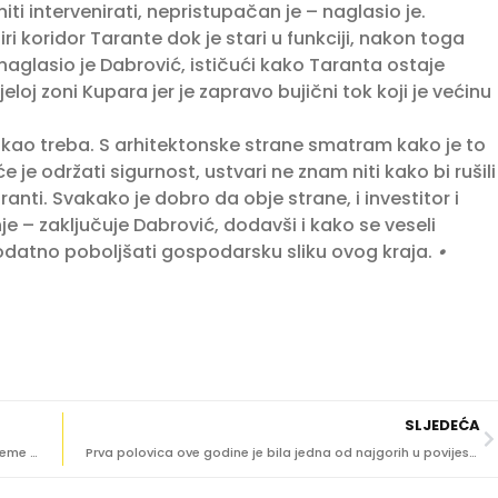
iti intervenirati, nepristupačan je – naglasio je.
ri koridor Tarante dok je stari u funkciji, nakon toga
– naglasio je Dabrović, ističući kako Taranta ostaje
eloj zoni Kupara jer je zapravo bujični tok koji je većinu
o kao treba. S arhitektonske strane smatram kako je to
e održati sigurnost, ustvari ne znam niti kako bi rušili
aranti. Svakako je dobro da obje strane, i investitor i
je – zaključuje Dabrović, dodavši i kako se veseli
dodatno poboljšati gospodarsku sliku ovog kraja.
•
SLJEDEĆA
ISTRAŽIVANJE U DUBROVNIKU Koristimo li mobitel za vrijeme vožnje?
Prva polovica ove godine je bila jedna od najgorih u povijesti za burze u SAD-u