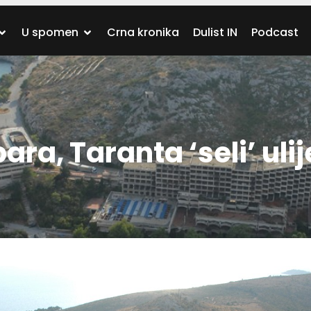
U spomen
Crna kronika
Dulist IN
Podcast
ra, Taranta ‘seli’ uli