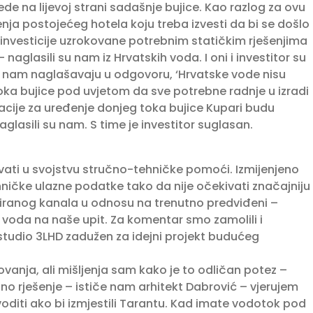
de na lijevoj strani sadašnje bujice. Kao razlog za ovu
a postojećeg hotela koju treba izvesti da bi se došlo
 investicije uzrokovane potrebnim statičkim rješenjima
aglasili su nam iz Hrvatskih voda. I oni i investitor su
o nam naglašavaju u odgovoru, ‘Hrvatske vode nisu
ka bujice pod uvjetom da sve potrebne radnje u izradi
cije za uređenje donjeg toka bujice Kupari budu
glasili su nam. S time je investitor suglasan.
ati u svojstvu stručno-tehničke pomoći. Izmijenjeno
hničke ulazne podatke tako da nije očekivati značajniju
tiranog kanala u odnosu na trenutno predviđeni –
 voda na naše upit. Za komentar smo zamolili i
 studio 3LHD zadužen za idejni projekt budućeg
vanja, ali mišljenja sam kako je to odličan potez –
ično rješenje – ističe nam arhitekt Dabrović – vjerujem
voditi ako bi izmjestili Tarantu. Kad imate vodotok pod