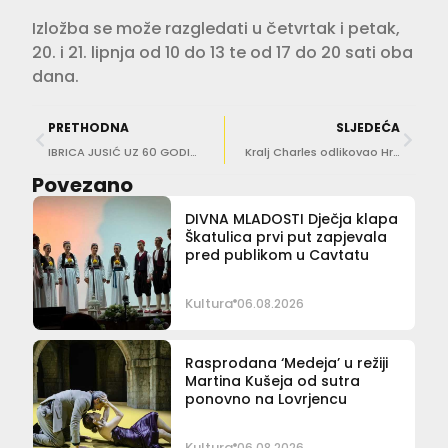
Izložba se može razgledati u četvrtak i petak,
20. i 21. lipnja od 10 do 13 te od 17 do 20 sati oba
dana.
PRETHODNA
SLJEDEĆA
IBRICA JUSIĆ UZ 60 GODINA KARIJERE ‘Prst sudbine pokazao mi je da sjednem na moje skaline’
Kralj Charles odlikovao Hrvaticu Lady Jadranku Njerš Beresford-Peirse koja je ulagala u dubrovačku baštinu
Povezano
DIVNA MLADOSTI Dječja klapa
Škatulica prvi put zapjevala
pred publikom u Cavtatu
Kultura
06.08.2026
Rasprodana ‘Medeja’ u režiji
Martina Kušeja od sutra
ponovno na Lovrjencu
Kultura
06.08.2026