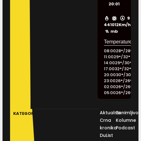
20:01
9
44
1012
Km/h
%
mb
08:00
28
°
/
28
°
11:00
29
°
/
32
°
14:00
29
°
/
30
°
17:00
32
°
/
32
°
20:00
30
°
/
30
°
23:00
26
°
/
26
°
02:00
26
°
/
26
°
05:00
26
°
/
26
°
Aktualno
Zanimljivos
KATEGORIJE
Crna
Kolumne
kronika
Podcast
DuList