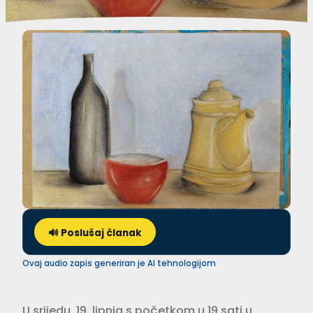
🔊 Poslušaj članak
Ovaj audio zapis generiran je AI tehnologijom
U srijedu, 19. lipnja s početkom u 19 sati u