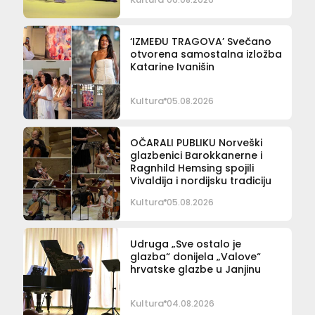
‘IZMEĐU TRAGOVA’ Svečano
otvorena samostalna izložba
Katarine Ivanišin
Kultura
05.08.2026
OČARALI PUBLIKU Norveški
glazbenici Barokkanerne i
Ragnhild Hemsing spojili
Vivaldija i nordijsku tradiciju
Kultura
05.08.2026
Udruga „Sve ostalo je
glazba“ donijela „Valove“
hrvatske glazbe u Janjinu
Kultura
04.08.2026