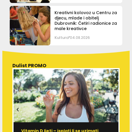
Kreativni kolovoz u Centru za
djecu, mlade i obitelj
Dubrovnik: Četiri radionice za
male kreativce
Kultura
04.08.2026
Dulist PROMO
Vitamin D ljeti – isplati li se uzimati
I