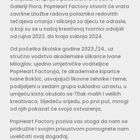
Galeriji Flora, PopHeart Factory otvorit će vrata
završne izložbe radova polaznika redovitih
tečajeva crtanja i slikanja za djecu te odrasle,
a koji su se u našoj kreativnoj tvornici odvijali
od rujna 2023. do kraja svibnja 2024.
Od početka školske godine 2023./24., uz
stručno vodstvo akademske slikarice Ivane
Miloglav, ujedno umjetničke voditeljice
PopHeart Factoryja, te akademske kiparice
Ivane Bokšić, usvajajući likovne tehnike i teme,
podijeljeni u sedam grupa sukladno uzrastu, u
umijeću kista okušalo se 70ak malih i velikih
kreativaca. Sljedeću srijedu, po prvi put, mnogi
od njih pokazat će svoja ostvarenja.
PopHeart Factory poziva vas stoga da nam se
pridružite i svojim prisustvom pomognete nam
uveličati ovaj događaj.