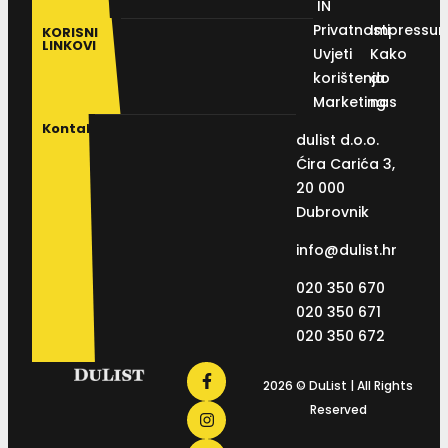
IN
Privatnosti
Impressu
KORISNI
LINKOVI
Uvjeti
Kako
korištenja
do
Marketing
nas
Kontakt
dulist d.o.o.
Ćira Carića 3,
20 000
Dubrovnik
info@dulist.hr
020 350 670
020 350 671
020 350 672
2026 © DuList | All Rights
Reserved