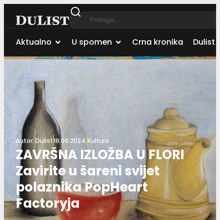
Aktualno
U spomen
Crna kronika
Dulist 
Autor:
Dulist
16.06.2024.
Kultura
ZAVRŠNA IZLOŽBA U FLORI
Zavirite u šareni svijet
polaznika PopHeart
Factoryja