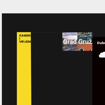
KAMERE
I
VRIJEME
Dub