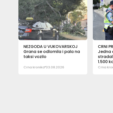
NEZGODA U VUKOVARSKOJ
CRNI P
Grana se odlomila i pala na
Jedna 
taksi vozilo
stradal
1.500 k
Crna kronika
03.08.2026
Crna kro