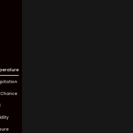
Visibility:
10 km
Sunrise:
05:44
Sunset:
20:02
perature
ipitation
 Chance
d
dity
sure