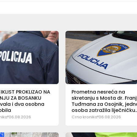
KLIST PROKLIZAO NA
Prometna nesreća na
NJU ZA BOSANKU
skretanju s Mosta dr. Fran
vala i dva osobna
Tuđmana za Osojnik, jedn
bila
osoba zatražila liječničku
pomoć
nika
06.08.2026
Crna kronika
06.08.2026