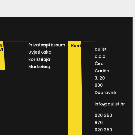
Privatnosti
Impressum
NI
Kontakt
dulist
VI
Uvjeti
Kako
d.o.o.
korištenja
do
Ćira
Marketing
nas
Carića
3, 20
000
Dubrovnik
info@dulist.hr
020 350
670
020 350