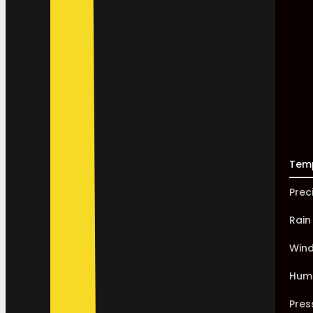
Tem
Prec
Rain
Win
Humi
Pres