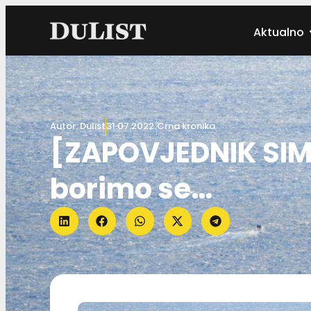
Aktualno
Autor:
Dulist
31.07.2022.
Crna kronika
[ZAPOVJEDNIK SIM
borimo se…