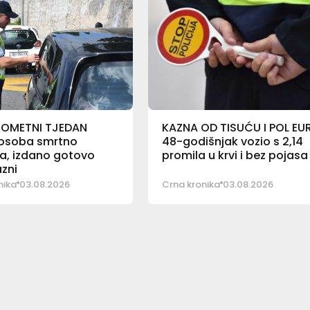
ROMETNI TJEDAN
KAZNA OD TISUĆU I POL EU
osoba smrtno
48-godišnjak vozio s 2,14
a, izdano gotovo
promila u krvi i bez pojasa
azni
nika
03.08.2026
Crna kronika
03.08.2026