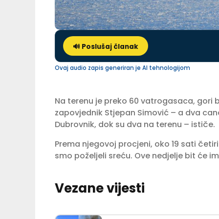
🔊 Poslušaj članak
Ovaj audio zapis generiran je AI tehnologijom
Na terenu je preko 60 vatrogasaca, gori 
zapovjednik Stjepan Simović – a dva cana
Dubrovnik, dok su dva na terenu – ističe.
Prema njegovoj procjeni, oko 19 sati čet
smo poželjeli sreću. Ove nedjelje bit će 
Vezane vijesti