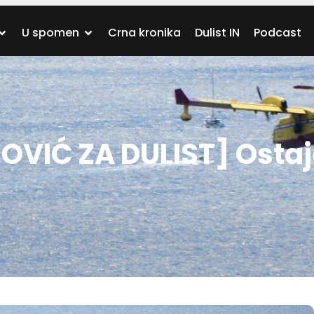
U spomen
Crna kronika
Dulist IN
Podcast
OVIĆ ZA DULIST] Osta