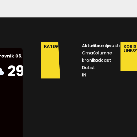
Aktualno
Zanimljivosti
KATEGORIJE
KORIS
LINKO
Crna
Kolumne
06.08.2026.
rovnik
kronika
Podcast
Humidity:
29
°C
DuList
55 %
IN
Pressure:
1012 mb
Wind:
7
Km/h
Clouds:
34%