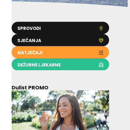
SPROVODI
SJEĆANJA
NATJEČAJI
DEŽURNE LJEKARNE
Dulist PROMO