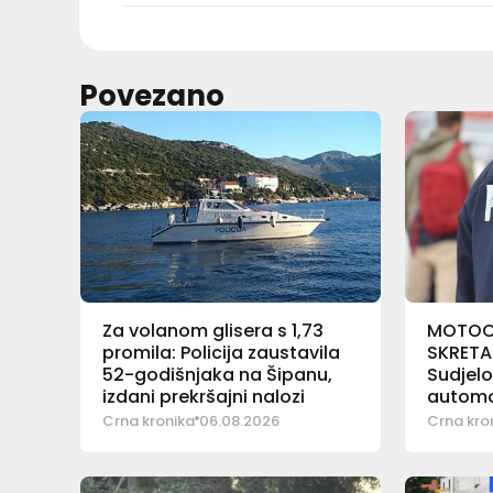
Povezano
Za volanom glisera s 1,73
MOTOCI
promila: Policija zaustavila
SKRETA
52-godišnjaka na Šipanu,
Sudjelo
izdani prekršajni nalozi
automo
Crna kronika
06.08.2026
Crna kro