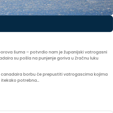
borova šuma – potvrdio nam je županijski vatrogasni
daira su pošla na punjenje goriva u Zračnu luku
iri canadaira borbu će prepustiti vatrogascima kojima
im itekako potrebna…