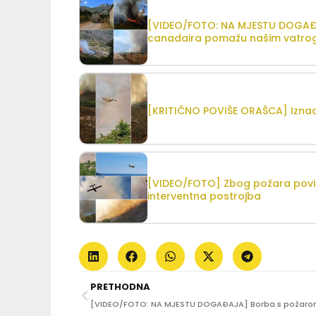
[VIDEO/FOTO: NA MJESTU DOGAĐAJ
canadaira pomažu našim vatro
[KRITIČNO POVIŠE ORAŠCA] Iznad
[VIDEO/FOTO] Zbog požara poviš
interventna postrojba
PRETHODNA