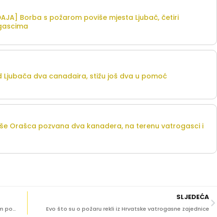
A] Borba s požarom poviše mjesta Ljubač, četiri
gascima
 Ljubača dva canadaira, stižu još dva u pomoć
e Orašca pozvana dva kanadera, na terenu vatrogasci i
SLJEDEĆA
[VIDEO/FOTO: NA MJESTU DOGAĐAJA] Borba s požarom poviše mjesta Ljubač, četiri canadaira pomažu našim vatrogascima
Evo što su o požaru rekli iz Hrvatske vatrogasne zajednice