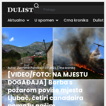
Aktualno
U spomen
Crna kronika
Dulist 
Autor:
Zvonimir Pandža
31.07.2022.
Crna kronika
[VIDEO/FOTO: NA MJESTU
DOGAĐAJA] Borba s
požarom poviše mjesta
Ljubač, četiri canadaira
pomažu našim