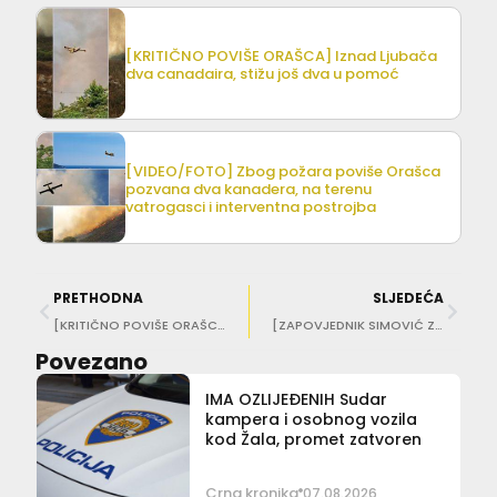
[KRITIČNO POVIŠE ORAŠCA] Iznad Ljubača
dva canadaira, stižu još dva u pomoć
[VIDEO/FOTO] Zbog požara poviše Orašca
pozvana dva kanadera, na terenu
vatrogasci i interventna postrojba
PRETHODNA
SLJEDEĆA
[KRITIČNO POVIŠE ORAŠCA] Iznad Ljubača dva canadaira, stižu još dva u pomoć
[ZAPOVJEDNIK SIMOVIĆ ZA DULIST] Ostajemo, borimo se…
Povezano
IMA OZLIJEĐENIH Sudar
kampera i osobnog vozila
kod Žala, promet zatvoren
Crna kronika
07.08.2026