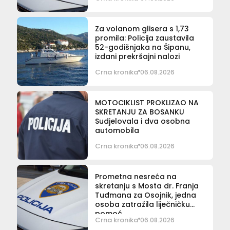
Za volanom glisera s 1,73
promila: Policija zaustavila
52-godišnjaka na Šipanu,
izdani prekršajni nalozi
Crna kronika
06.08.2026
MOTOCIKLIST PROKLIZAO NA
SKRETANJU ZA BOSANKU
Sudjelovala i dva osobna
automobila
Crna kronika
06.08.2026
Prometna nesreća na
skretanju s Mosta dr. Franja
Tuđmana za Osojnik, jedna
osoba zatražila liječničku
pomoć
Crna kronika
06.08.2026