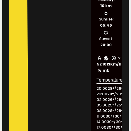
10 km
Sunrise:
05:46
Sunset:
20:00
2
52
1013
Km/h
%
mb
20:00
28
°
/
29
°
23:00
28
°
/
29
°
02:00
26
°
/
26
°
05:00
25
°
/
25
°
08:00
28
°
/
28
°
11:00
30
°
/
30
°
14:00
30
°
/
30
°
17:00
30
°
/
30
°