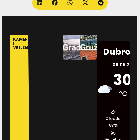
KAMERE
I
VRIJEME
Dubrovn
08.08.2026.
30
°C
Clouds:
87%
Visibility: