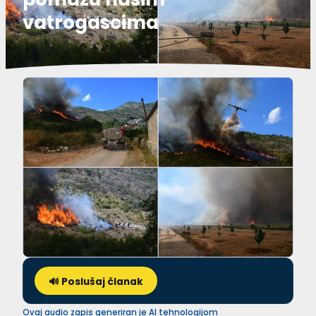
vatrogascima
🔊 Poslušaj članak
Ovaj audio zapis generiran je AI tehnologijom