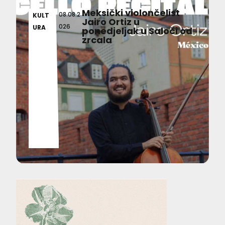
Meksički violončelist
08.08.2
KULT
Jairo Ortiz u
026
URA
ponedjeljak u Saloči od
zrcala