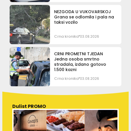
NEZGODA U VUKOVARSKOJ
Grana se odlomila i pala na
taksi vozilo
Crna kronika
03.08.2026
CRNI PROMETNI TJEDAN
Jedna osoba smrtno
stradala, izdano gotovo
1.500 kazni
Crna kronika
03.08.2026
Dulist PROMO