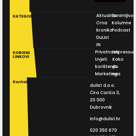
Aktualno
Zanimljivos
KATEGORIJE
Crna
Kolumne
kronika
Podcast
DuList
IN
Privatnosti
Impressu
KORISNI
LINKOVI
Uvjeti
Kako
korištenja
do
Marketing
nas
Kontakt
dulist d.o.o.
Ćira Carića 3,
20 000
Dubrovnik
info@dulist.hr
020 350 670