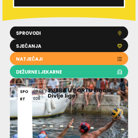
SPROVODI
SJEĆANJA
NATJEČAJI
DEŽURNE LJEKARNE
SUTRA U PORTU Finale
09.08.2
SPO
Divlje lige!
026
RT