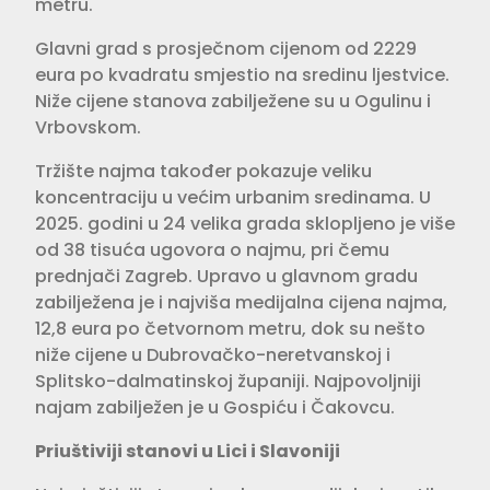
metru.
Glavni grad s prosječnom cijenom od 2229
eura po kvadratu smjestio na sredinu ljestvice.
Niže cijene stanova zabilježene su u Ogulinu i
Vrbovskom.
Tržište najma također pokazuje veliku
koncentraciju u većim urbanim sredinama. U
2025. godini u 24 velika grada sklopljeno je više
od 38 tisuća ugovora o najmu, pri čemu
prednjači Zagreb. Upravo u glavnom gradu
zabilježena je i najviša medijalna cijena najma,
12,8 eura po četvornom metru, dok su nešto
niže cijene u Dubrovačko-neretvanskoj i
Splitsko-dalmatinskoj županiji. Najpovoljniji
najam zabilježen je u Gospiću i Čakovcu.
Priuštiviji stanovi u Lici i Slavoniji