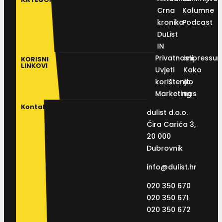
Crna
Kolumne
kronika
Podcast
DuList
IN
Privatnosti
Impressu
KORISNI
LINKOVI
Uvjeti
Kako
korištenja
do
Marketing
nas
Kontakt
dulist d.o.o.
Ćira Carića 3,
20 000
Dubrovnik
info@dulist.hr
020 350 670
020 350 671
020 350 672