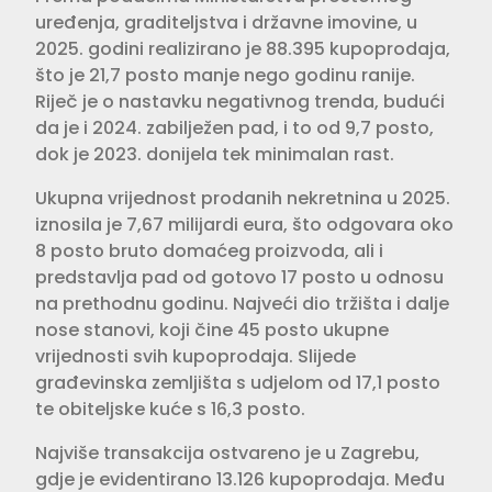
uređenja, graditeljstva i državne imovine, u
2025. godini realizirano je 88.395 kupoprodaja,
što je 21,7 posto manje nego godinu ranije.
Riječ je o nastavku negativnog trenda, budući
da je i 2024. zabilježen pad, i to od 9,7 posto,
dok je 2023. donijela tek minimalan rast.
Ukupna vrijednost prodanih nekretnina u 2025.
iznosila je 7,67 milijardi eura, što odgovara oko
8 posto bruto domaćeg proizvoda, ali i
predstavlja pad od gotovo 17 posto u odnosu
na prethodnu godinu. Najveći dio tržišta i dalje
nose stanovi, koji čine 45 posto ukupne
vrijednosti svih kupoprodaja. Slijede
građevinska zemljišta s udjelom od 17,1 posto
te obiteljske kuće s 16,3 posto.
Najviše transakcija ostvareno je u Zagrebu,
gdje je evidentirano 13.126 kupoprodaja. Među