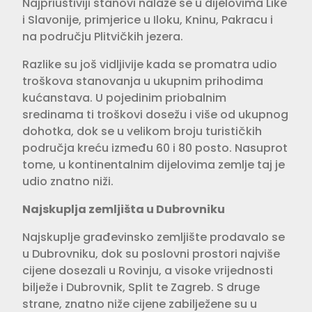
Najpriuštiviji stanovi nalaze se u dijelovima Like
i Slavonije, primjerice u Iloku, Kninu, Pakracu i
na području Plitvičkih jezera.
Razlike su još vidljivije kada se promatra udio
troškova stanovanja u ukupnim prihodima
kućanstava. U pojedinim priobalnim
sredinama ti troškovi dosežu i više od ukupnog
dohotka, dok se u velikom broju turističkih
područja kreću između 60 i 80 posto. Nasuprot
tome, u kontinentalnim dijelovima zemlje taj je
udio znatno niži.
Najskuplja zemljišta u Dubrovniku
Najskuplje građevinsko zemljište prodavalo se
u Dubrovniku, dok su poslovni prostori najviše
cijene dosezali u Rovinju, a visoke vrijednosti
bilježe i Dubrovnik, Split te Zagreb. S druge
strane, znatno niže cijene zabilježene su u