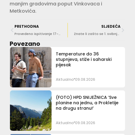
manjim gradovima poput Vinkovaca i
Metkovića.
PRETHODNA
SLJEDEĆA
Provedeno ispitivanje 17-godišnjaka zbog terorizma, sudac odredio istražni zatvor
Znate li zašto se 1. svibnja obilježava Praznik rada?
Povezano
Temperature do 36
stupnjeva, stiže i saharski
pijesak
Aktualno
09.08.2026
(FOTO) HPD SNIJEŽNICA ‘Sve
planine na jednu, a Prokletije
na drugu stranu!’
Aktualno
09.08.2026