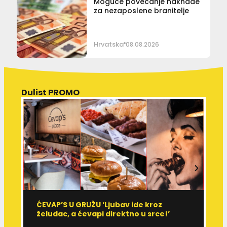
Moguće povećanje naknade
za nezaposlene branitelje
Hrvatska
08.08.2026
Dulist PROMO
ĆEVAP’S U GRUŽU ‘Ljubav ide kroz
V
želudac, a ćevapi direktno u srce!’
d