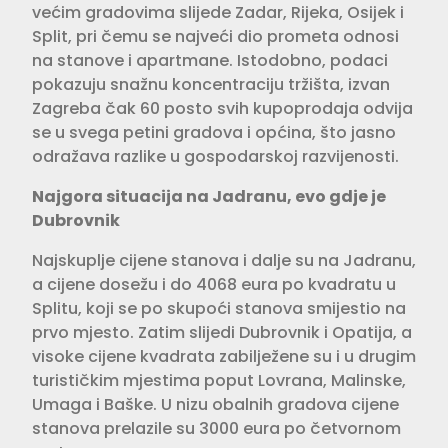
većim gradovima slijede Zadar, Rijeka, Osijek i
Split, pri čemu se najveći dio prometa odnosi
na stanove i apartmane. Istodobno, podaci
pokazuju snažnu koncentraciju tržišta, izvan
Zagreba čak 60 posto svih kupoprodaja odvija
se u svega petini gradova i općina, što jasno
odražava razlike u gospodarskoj razvijenosti.
Najgora situacija na Jadranu, evo gdje je
Dubrovnik
Najskuplje cijene stanova i dalje su na Jadranu,
a cijene dosežu i do 4068 eura po kvadratu u
Splitu, koji se po skupoći stanova smijestio na
prvo mjesto. Zatim slijedi Dubrovnik i Opatija, a
visoke cijene kvadrata zabilježene su i u drugim
turističkim mjestima poput Lovrana, Malinske,
Umaga i Baške. U nizu obalnih gradova cijene
stanova prelazile su 3000 eura po četvornom