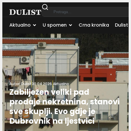
Aktualno
U spomen
Crna kronika
Dulist 
Autor:
Dulist
30.04.2026.
Aktualno
Zabilježen veliki pad
prodaje nekretnina, stanovi
sve skuplji. Evo gdje je
Dubrovnik na ljestvici