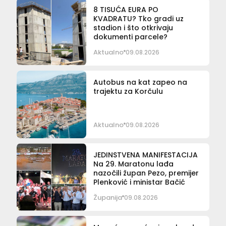
8 TISUĆA EURA PO
KVADRATU? Tko gradi uz
stadion i što otkrivaju
dokumenti parcele?
Aktualno
09.08.2026
Autobus na kat zapeo na
trajektu za Korčulu
Aktualno
09.08.2026
JEDINSTVENA MANIFESTACIJA
Na 29. Maratonu lađa
nazočili župan Pezo, premijer
Plenković i ministar Bačić
Županija
09.08.2026