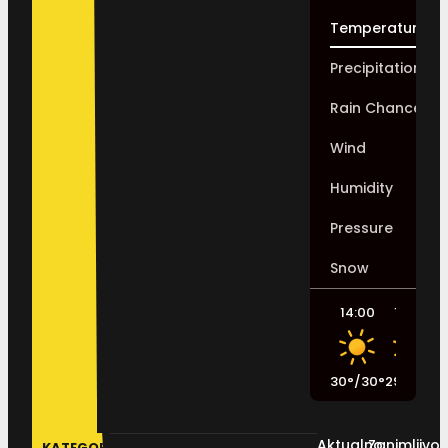
Temperature
Precipitation
Rain Chance
Wind
Humidity
Pressure
Snow
14:00
17:00
30
°
/
30
°
29
°
/
29
°
2
Aktualno
Zanimljivos
KATEGORIJE