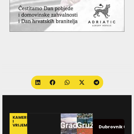
KAMERE
I
VRIJEME
09.0
Dubrovnik