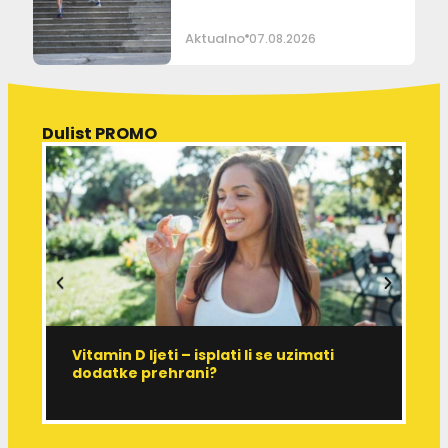
Aktualno
07.08.2026
Dulist PROMO
Vitamin D ljeti – isplati li se uzimati
I
dodatke prehrani?
J
p