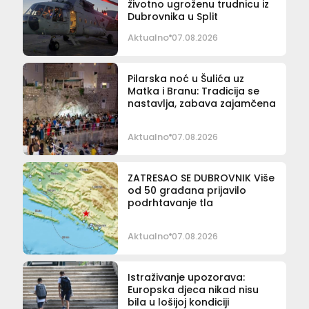
životno ugroženu trudnicu iz
Dubrovnika u Split
Aktualno
07.08.2026
Pilarska noć u Šulića uz
Matka i Branu: Tradicija se
nastavlja, zabava zajamčena
Aktualno
07.08.2026
ZATRESAO SE DUBROVNIK Više
od 50 građana prijavilo
podrhtavanje tla
Aktualno
07.08.2026
Istraživanje upozorava:
Europska djeca nikad nisu
bila u lošijoj kondiciji