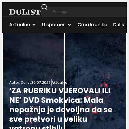
Aktualno
U spomen
Crna kronika
Dulist 
Autor:
Dulist
30.07.2022.
Aktualno
‘ZA RUBRIKU VJEROVALI ILI
NE’ DVD Smokvica: Mala
nepažnja je dovoljna da se
sve pretvori u veliku
vatrenu stihiju…