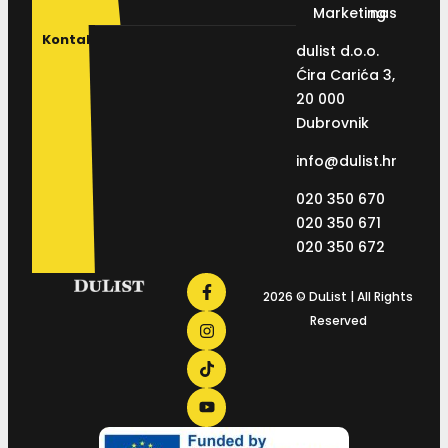
Marketing
nas
Kontakt
dulist d.o.o.
Ćira Carića 3,
20 000
Dubrovnik
info@dulist.hr
020 350 670
020 350 671
020 350 672
2026 © DuList | All Rights
Reserved