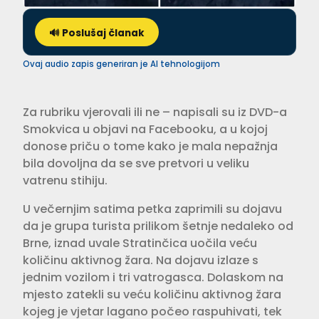
🔊 Poslušaj članak
Ovaj audio zapis generiran je AI tehnologijom
Za rubriku vjerovali ili ne – napisali su iz DVD-a
Smokvica u objavi na Facebooku, a u kojoj
donose priču o tome kako je mala nepažnja
bila dovoljna da se sve pretvori u veliku
vatrenu stihiju.
U večernjim satima petka zaprimili su dojavu
da je grupa turista prilikom šetnje nedaleko od
Brne, iznad uvale Stratinčica uočila veću
količinu aktivnog žara. Na dojavu izlaze s
jednim vozilom i tri vatrogasca. Dolaskom na
mjesto zatekli su veću količinu aktivnog žara
kojeg je vjetar lagano počeo raspuhivati, tek