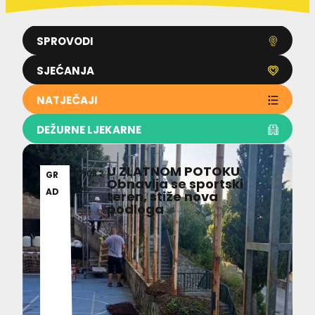
SPROVODI
SJEĆANJA
NATJEČAJI
DEŽURNE LJEKARNE
U ZLATNOM POTOKU
07.08.2
GR
Obnavlja se sportski
026
AD
teren, stiže nova
podloga