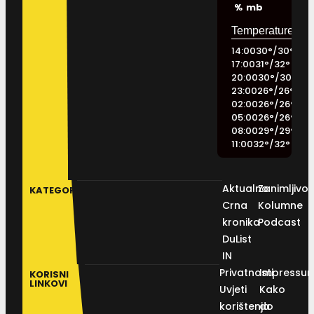
%
mb
14:00
30
°
/
30
°
17:00
31
°
/
32
°
20:00
30
°
/
30
°
23:00
26
°
/
26
°
02:00
26
°
/
26
°
05:00
26
°
/
26
°
08:00
29
°
/
29
°
11:00
32
°
/
32
°
Aktualno
Zanimljivos
KATEGORIJE
Crna
Kolumne
kronika
Podcast
DuList
IN
Privatnosti
Impressu
KORISNI
LINKOVI
Uvjeti
Kako
korištenja
do