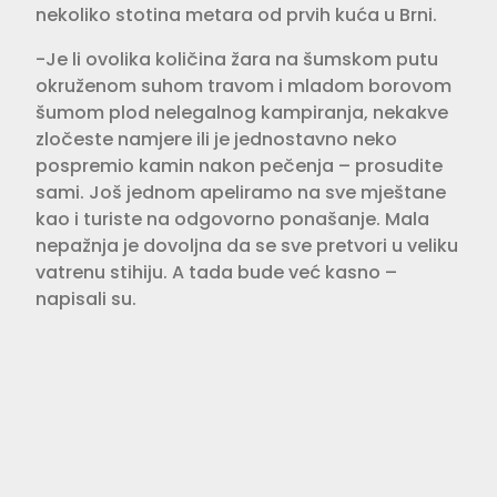
nekoliko stotina metara od prvih kuća u Brni.
-Je li ovolika količina žara na šumskom putu
okruženom suhom travom i mladom borovom
šumom plod nelegalnog kampiranja, nekakve
zločeste namjere ili je jednostavno neko
pospremio kamin nakon pečenja – prosudite
sami. Još jednom apeliramo na sve mještane
kao i turiste na odgovorno ponašanje. Mala
nepažnja je dovoljna da se sve pretvori u veliku
vatrenu stihiju. A tada bude već kasno –
napisali su.