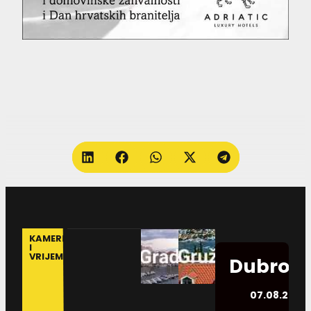
KAMERE
I
VRIJEME
Dubrovn
07.08.2026.