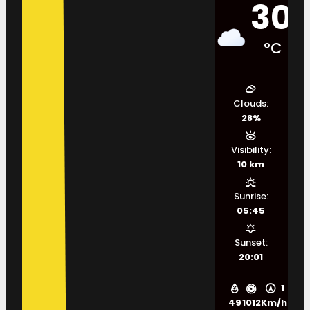
30
°C
Clouds:
28%
Visibility:
10 km
Sunrise:
05:45
Sunset:
20:01
1
49
1012
Km/h