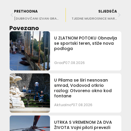
PRETHODNA
SLJEDEĆA
[DUBROVČANI IZVAN GRADA] Mara Benić o životu u Sjedinjenim Američkim Državama
TJEDNE MUDROSNICE MARA JOVIĆA Vrijeme je porozna spužva, ono odijeva gola, a proljepšava ružna
Povezano
U ZLATNOM POTOKU Obnavlja
se sportski teren, stiže nova
podloga
Grad
07.08.2026
U Pilama se širi nesnosan
smrad, Vodovod otkrio
razlog: Otvoreno okno kod
fontane
Aktualno
07.08.2026
UTRKA S VREMENOM ZA DVA
ŽIVOTA Vojni piloti prevezli