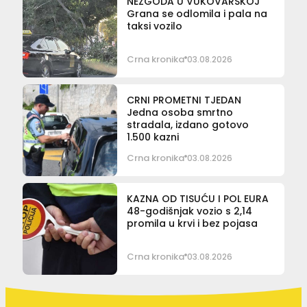
NEZGODA U VUKOVARSKOJ
Grana se odlomila i pala na
taksi vozilo
Crna kronika
03.08.2026
CRNI PROMETNI TJEDAN
Jedna osoba smrtno
stradala, izdano gotovo
1.500 kazni
Crna kronika
03.08.2026
KAZNA OD TISUĆU I POL EURA
48-godišnjak vozio s 2,14
promila u krvi i bez pojasa
Crna kronika
03.08.2026