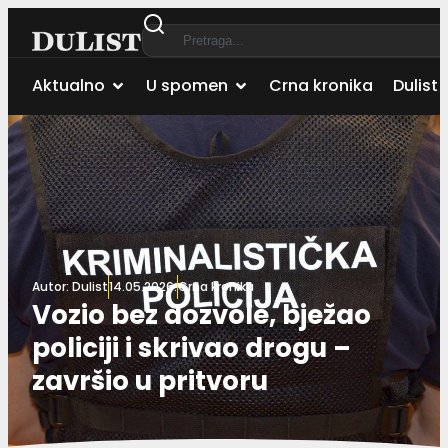
Aktualno
U spomen
Crna kronika
Dulist 
Autor:
Dulist
14.05.2026.
Crna kronika
Vozio bez dozvole, bježao
policiji i skrivao drogu –
završio u pritvoru