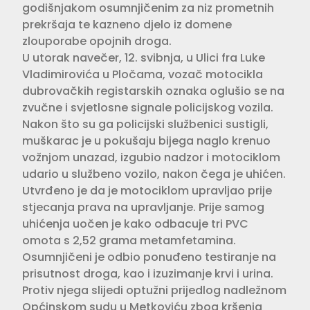
godišnjakom osumnjičenim za niz prometnih
prekršaja te kazneno djelo iz domene
zlouporabe opojnih droga.
U utorak navečer, 12. svibnja, u Ulici fra Luke
Vladimirovića u Pločama, vozač motocikla
dubrovačkih registarskih oznaka oglušio se na
zvučne i svjetlosne signale policijskog vozila.
Nakon što su ga policijski službenici sustigli,
muškarac je u pokušaju bijega naglo krenuo
vožnjom unazad, izgubio nadzor i motociklom
udario u službeno vozilo, nakon čega je uhićen.
Utvrđeno je da je motociklom upravljao prije
stjecanja prava na upravljanje. Prije samog
uhićenja uočen je kako odbacuje tri PVC
omota s 2,52 grama metamfetamina.
Osumnjičeni je odbio ponuđeno testiranje na
prisutnost droga, kao i izuzimanje krvi i urina.
Protiv njega slijedi optužni prijedlog nadležnom
Općinskom sudu u Metkoviću zbog kršenja