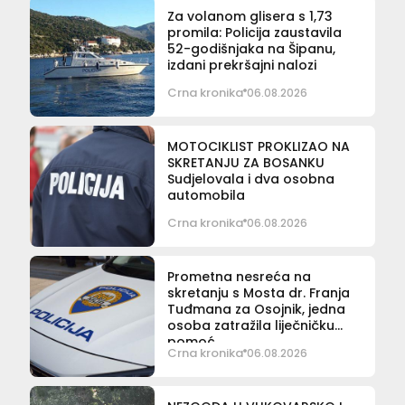
Za volanom glisera s 1,73
promila: Policija zaustavila
52-godišnjaka na Šipanu,
izdani prekršajni nalozi
Crna kronika
06.08.2026
MOTOCIKLIST PROKLIZAO NA
SKRETANJU ZA BOSANKU
Sudjelovala i dva osobna
automobila
Crna kronika
06.08.2026
Prometna nesreća na
skretanju s Mosta dr. Franja
Tuđmana za Osojnik, jedna
osoba zatražila liječničku
pomoć
Crna kronika
06.08.2026