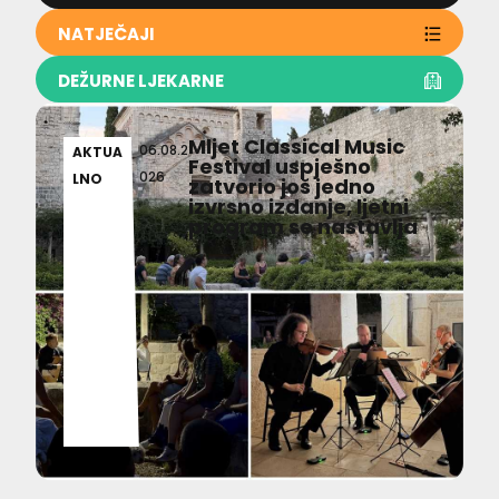
NATJEČAJI
DEŽURNE LJEKARNE
Mljet Classical Music
06.08.2
AKTUA
Festival uspješno
026
LNO
zatvorio još jedno
izvrsno izdanje, ljetni
program se nastavlja