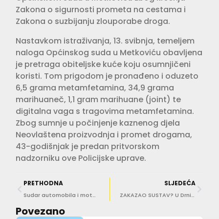
Zakona o sigurnosti prometa na cestama i
Zakona o suzbijanju zlouporabe droga.
Nastavkom istraživanja, 13. svibnja, temeljem
naloga Općinskog suda u Metkoviću obavljena
je pretraga obiteljske kuće koju osumnjičeni
koristi. Tom prigodom je pronađeno i oduzeto
6,5 grama metamfetamina, 34,9 grama
marihuaneč, 1,1 gram marihuane (joint) te
digitalna vaga s tragovima metamfetamina.
Zbog sumnje u počinjenje kaznenog djela
Neovlaštena proizvodnja i promet drogama,
43-godišnjak je predan pritvorskom
nadzorniku ove Policijske uprave.
PRETHODNA
SLJEDEĆA
Sudar automobila i motocikla na magistrali
ZAKAZAO SUSTAV? U Drnišu muškarac ubio mladića koji mu je dostavljao hranu – nije mu prvo ubojstvo!
Povezano