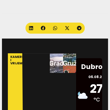
KAMERE
I
VRIJEME
Dubrovn
06.08.2026.
27
°C