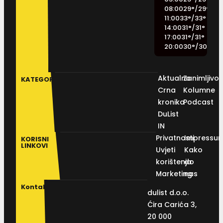
08:00
29
°
/
29
°
11:00
33
°
/
33
°
14:00
31
°
/
31
°
17:00
31
°
/
31
°
20:00
30
°
/
30
°
Aktualno
Zanimljivos
KATEGORIJE
Crna
Kolumne
kronika
Podcast
DuList
IN
Privatnosti
Impressu
KORISNI
LINKOVI
Uvjeti
Kako
korištenja
do
Marketing
nas
Kontakt
dulist d.o.o.
Ćira Carića 3,
20 000