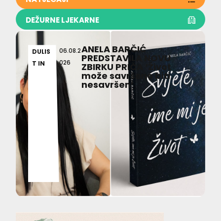
DEŽURNE LJEKARNE
ANELA BARČIĆ
06.08.2
DULIS
PREDSTAVILA NOVU
026
T IN
ZBIRKU PRIČA ‘Život
može savršeno biti
nesavršen’