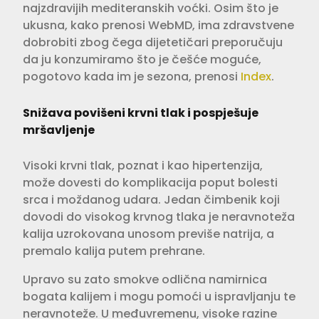
najzdravijih mediteranskih voćki. Osim što je
ukusna, kako prenosi WebMD, ima zdravstvene
dobrobiti zbog čega dijetetičari preporučuju
da ju konzumiramo što je češće moguće,
pogotovo kada im je sezona, prenosi
Index
.
Snižava povišeni krvni tlak i pospješuje
mršavljenje
Visoki krvni tlak, poznat i kao hipertenzija,
može dovesti do komplikacija poput bolesti
srca i moždanog udara. Jedan čimbenik koji
dovodi do visokog krvnog tlaka je neravnoteža
kalija uzrokovana unosom previše natrija, a
premalo kalija putem prehrane.
Upravo su zato smokve odlična namirnica
bogata kalijem i mogu pomoći u ispravljanju te
neravnoteže. U međuvremenu, visoke razine