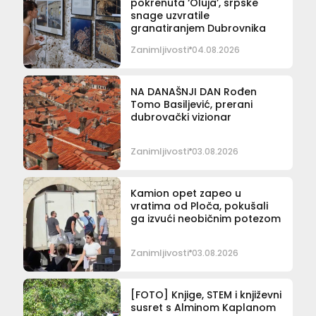
pokrenuta ‘Oluja’, srpske
snage uzvratile
granatiranjem Dubrovnika
Zanimljivosti
04.08.2026
NA DANAŠNJI DAN Rođen
Tomo Basiljević, prerani
dubrovački vizionar
Zanimljivosti
03.08.2026
Kamion opet zapeo u
vratima od Ploča, pokušali
ga izvući neobičnim potezom
Zanimljivosti
03.08.2026
[FOTO] Knjige, STEM i književni
susret s Alminom Kaplanom