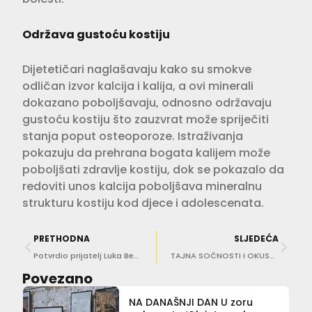
Održava gustoću kostiju
Dijetetičari naglašavaju kako su smokve
odličan izvor kalcija i kalija, a ovi minerali
dokazano poboljšavaju, odnosno održavaju
gustoću kostiju što zauzvrat može spriječiti
stanja poput osteoporoze. Istraživanja
pokazuju da prehrana bogata kalijem može
poboljšati zdravlje kostiju, dok se pokazalo da
redoviti unos kalcija poboljšava mineralnu
strukturu kostiju kod djece i adolescenata.
PRETHODNA
SLJEDEĆA
Potvrdio prijatelj Luka Bebić: Ivo Sanader postao djed!
TAJNA SOČNOSTI I OKUSA Dodatak koji će poboljšati dinju
Povezano
NA DANAŠNJI DAN U zoru