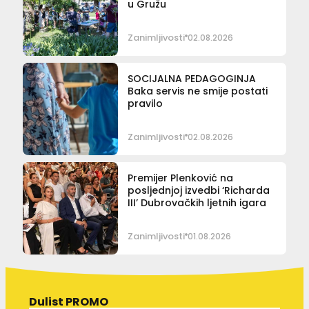
u Gružu
Zanimljivosti
02.08.2026
SOCIJALNA PEDAGOGINJA
Baka servis ne smije postati
pravilo
Zanimljivosti
02.08.2026
Premijer Plenković na
posljednjoj izvedbi ‘Richarda
III’ Dubrovačkih ljetnih igara
Zanimljivosti
01.08.2026
Dulist PROMO