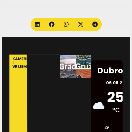
KAMERE
I
VRIJEME
Dubrovn
06.08.2026.
25
°C