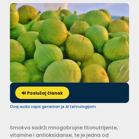
🔊 Poslušaj članak
Ovaj audio zapis generiran je AI tehnologijom
Smokva sadrži mnogobrojne fitonutrijente,
vitamine i antioksidanse, te je jedna od