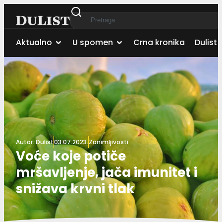
Aktualno
U spomen
Crna kronika
Dulist 
Autor:
Dulist
03.07.2023.
Zanimljivosti
Voće koje potiče
mršavljenje, jača imunitet i
snižava krvni tlak