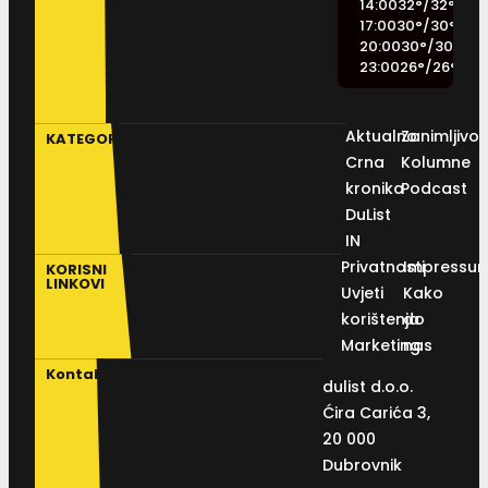
14:00
32
°
/
32
°
17:00
30
°
/
30
°
20:00
30
°
/
30
°
23:00
26
°
/
26
°
Aktualno
Zanimljivos
KATEGORIJE
Crna
Kolumne
kronika
Podcast
DuList
IN
Privatnosti
Impressu
KORISNI
LINKOVI
Uvjeti
Kako
korištenja
do
Marketing
nas
Kontakt
dulist d.o.o.
Ćira Carića 3,
20 000
Dubrovnik