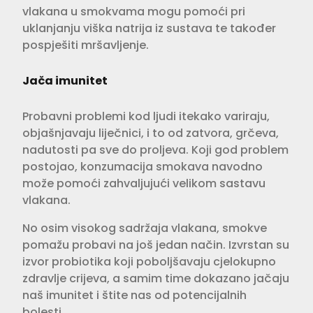
vlakana u smokvama mogu pomoći pri
uklanjanju viška natrija iz sustava te također
pospješiti mršavljenje.
Jača imunitet
Probavni problemi kod ljudi itekako variraju,
objašnjavaju liječnici, i to od zatvora, grčeva,
nadutosti pa sve do proljeva. Koji god problem
postojao, konzumacija smokava navodno
može pomoći zahvaljujući velikom sastavu
vlakana.
No osim visokog sadržaja vlakana, smokve
pomažu probavi na još jedan način. Izvrstan su
izvor probiotika koji poboljšavaju cjelokupno
zdravlje crijeva, a samim time dokazano jačaju
naš imunitet i štite nas od potencijalnih
bolesti.