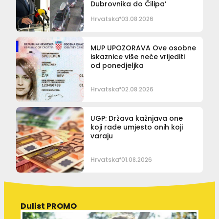
Dubrovnika do Čilipa’
Hrvatska
03.08.2026
MUP UPOZORAVA Ove osobne
iskaznice više neće vrijediti
od ponedjeljka
Hrvatska
02.08.2026
UGP: Država kažnjava one
koji rade umjesto onih koji
varaju
Hrvatska
01.08.2026
Dulist PROMO