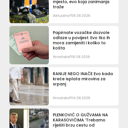
mjesto, evo koja zanimanja
traže
Aktualno
06.08.2026
Papirnate vozačke dozvole
odlaze u povijest: Evo tko ih
mora zamijeniti i koliko to
košta
Hrvatska
06.08.2026
RANIJE NEGO INAČE Evo kada
kreće isplata mirovina za
srpanj
Hrvatska
04.08.2026
PLENKOVIĆ O GUŽVAMA NA
KARASOVIĆIMA ‘Trebamo
riješiti brzu cestu od