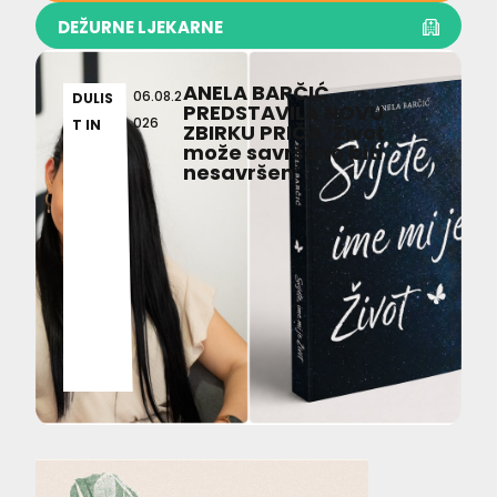
DEŽURNE LJEKARNE
ANELA BARČIĆ
06.08.2
DULIS
PREDSTAVILA NOVU
026
T IN
ZBIRKU PRIČA ‘Život
može savršeno biti
nesavršen’