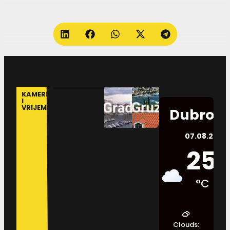
KAMERE
I
VRIJEME
Dubrovn
07.08.2026.
25
°C
Clouds: