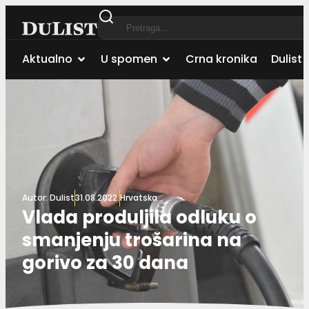
Aktualno
U spomen
Crna kronika
Dulist 
Autor:
Dulist
31.08.2022.
Hrvatska
Vlada produljila odluku o
smanjenju trošarina na
gorivo za 30 dana