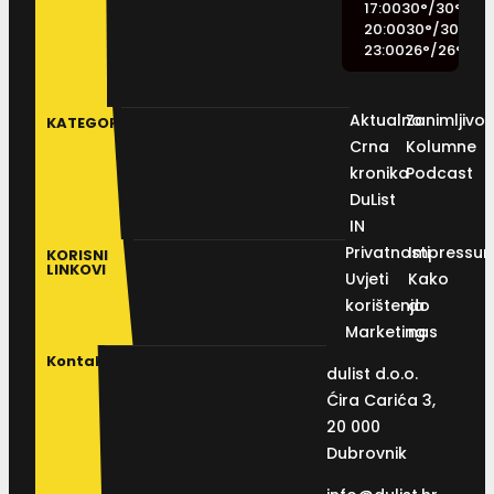
17:00
30
°
/
30
°
20:00
30
°
/
30
°
23:00
26
°
/
26
°
Aktualno
Zanimljivos
KATEGORIJE
Crna
Kolumne
kronika
Podcast
DuList
IN
Privatnosti
Impressu
KORISNI
LINKOVI
Uvjeti
Kako
korištenja
do
Marketing
nas
Kontakt
dulist d.o.o.
Ćira Carića 3,
20 000
Dubrovnik