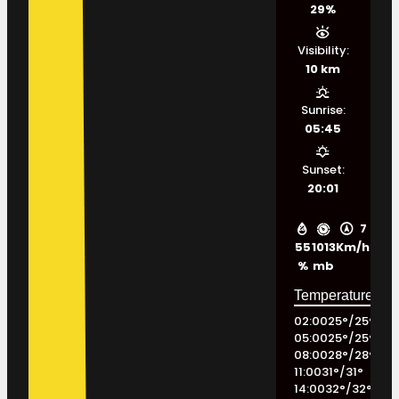
29%
Visibility:
10 km
Sunrise:
05:45
Sunset:
20:01
7
55
1013
Km/h
%
mb
02:00
25
°
/
25
°
05:00
25
°
/
25
°
08:00
28
°
/
28
°
11:00
31
°
/
31
°
14:00
32
°
/
32
°