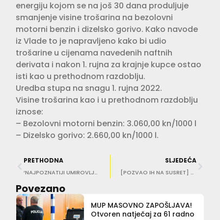
energiju kojom se na još 30 dana produljuje
smanjenje visine trošarina na bezolovni
motorni benzin i dizelsko gorivo. Kako navode
iz Vlade to je napravljeno kako bi udio
trošarine u cijenama navedenih naftnih
derivata i nakon 1. rujna za krajnje kupce ostao
isti kao u prethodnom razdoblju.
Uredba stupa na snagu 1. rujna 2022.
Visine trošarina kao i u prethodnom razdoblju
iznose:
– Bezolovni motorni benzin: 3.060,00 kn/1000 l
– Dizelsko gorivo: 2.660,00 kn/1000 l.
PRETHODNA
SLJEDEĆA
‘NAJPOZNATIJI UMIROVLJENIK’ Otac osumnjičenog u aferi INA na računu imao 184.695 prosječnih mirovina
[POZVAO IH NA SUSRET] Nadbiskup Uzinić uputio kritiku zbog odbijanja krštenja djeteta lezbijskog para
Povezano
MUP MASOVNO ZAPOŠLJAVA!
Otvoren natječaj za 61 radno