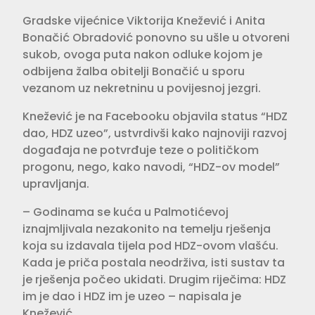
Gradske vijećnice Viktorija Knežević i Anita
Bonačić Obradović ponovno su ušle u otvoreni
sukob, ovoga puta nakon odluke kojom je
odbijena žalba obitelji Bonačić u sporu
vezanom uz nekretninu u povijesnoj jezgri.
Knežević je na Facebooku objavila status “HDZ
dao, HDZ uzeo”, ustvrdivši kako najnoviji razvoj
događaja ne potvrđuje teze o političkom
progonu, nego, kako navodi, “HDZ-ov model”
upravljanja.
– Godinama se kuća u Palmotićevoj
iznajmljivala nezakonito na temelju rješenja
koja su izdavala tijela pod HDZ-ovom vlašću.
Kada je priča postala neodrživa, isti sustav ta
je rješenja počeo ukidati. Drugim riječima: HDZ
im je dao i HDZ im je uzeo – napisala je
Knežević.