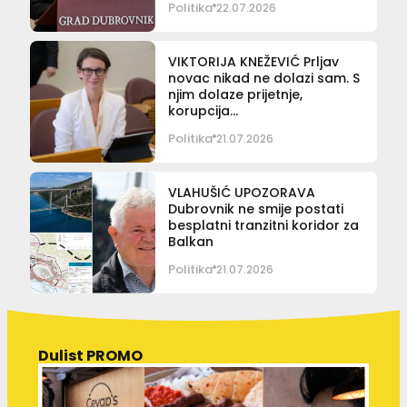
Politika
22.07.2026
VIKTORIJA KNEŽEVIĆ Prljav
novac nikad ne dolazi sam. S
njim dolaze prijetnje,
korupcija…
Politika
21.07.2026
VLAHUŠIĆ UPOZORAVA
Dubrovnik ne smije postati
besplatni tranzitni koridor za
Balkan
Politika
21.07.2026
Dulist PROMO