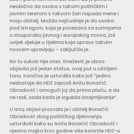
neobično da osoba s takvim političkim i
javnim teretom s takvom žari napada mene i
moju obitelj. Možda najčudnije je da osoba
pod istragom, koja je povezana sa sumnjama
u zlouporabu javnog i europskog novca, još
uvijek djeluje u tijelima koja upravo takvim
novcem upravljaju – zaključila je.
No tu sukob nije stao. Knežević je ubrzo
objavila još jedan status, ovaj put u oštrijem
tonu. Ironično je ustvrdila kako još “jedino
nedostaje da HDZ zaposli Anitu Bonačić
Obradović i omogući joj da prima plaću, a da
ne radi, sada kada je izgubila iznajmljivanje”.
U istoj objavi prozvala je i obitelj Bonačić
Obradović zbog političkog djelovanja,
ustvrdivši kako su Anita Bonačić Obradović i
njezina majka kroz godine više koristile HDZ-u