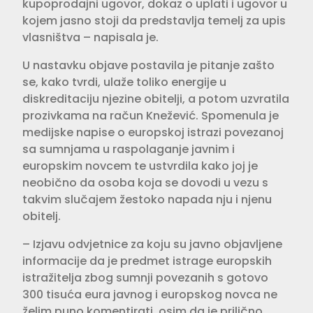
kupoprodajni ugovor, dokaz o uplati i ugovor u
kojem jasno stoji da predstavlja temelj za upis
vlasništva – napisala je.
U nastavku objave postavila je pitanje zašto
se, kako tvrdi, ulaže toliko energije u
diskreditaciju njezine obitelji, a potom uzvratila
prozivkama na račun Knežević. Spomenula je
medijske napise o europskoj istrazi povezanoj
sa sumnjama u raspolaganje javnim i
europskim novcem te ustvrdila kako joj je
neobično da osoba koja se dovodi u vezu s
takvim slučajem žestoko napada nju i njenu
obitelj.
– Izjavu odvjetnice za koju su javno objavljene
informacije da je predmet istrage europskih
istražitelja zbog sumnji povezanih s gotovo
300 tisuća eura javnog i europskog novca ne
želim puno komentirati, osim da je prilično