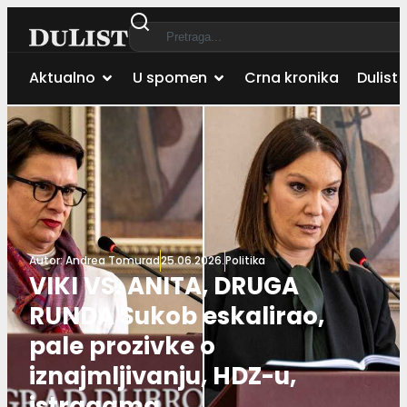
Aktualno
U spomen
Crna kronika
Dulist 
Autor:
Andrea Tomurad
25.06.2026.
Politika
VIKI VS. ANITA, DRUGA
RUNDA Sukob eskalirao,
pale prozivke o
iznajmljivanju, HDZ-u,
istragama…