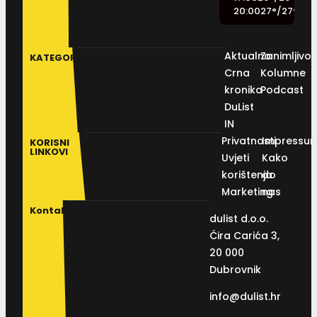
20:00
27
°
/
27
°
Aktualno
Zanimljivos
KATEGORIJE
Crna
Kolumne
kronika
Podcast
DuList
IN
Privatnosti
Impressu
KORISNI
LINKOVI
Uvjeti
Kako
korištenja
do
Marketing
nas
Kontakt
dulist d.o.o.
Ćira Carića 3,
20 000
Dubrovnik
info@dulist.hr