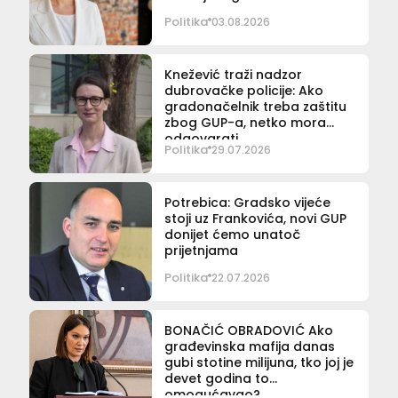
Politika
03.08.2026
Knežević traži nadzor
dubrovačke policije: Ako
gradonačelnik treba zaštitu
zbog GUP-a, netko mora
odgovarati
Politika
29.07.2026
Potrebica: Gradsko vijeće
stoji uz Frankovića, novi GUP
donijet ćemo unatoč
prijetnjama
Politika
22.07.2026
BONAČIĆ OBRADOVIĆ Ako
građevinska mafija danas
gubi stotine milijuna, tko joj je
devet godina to
omogućavao?