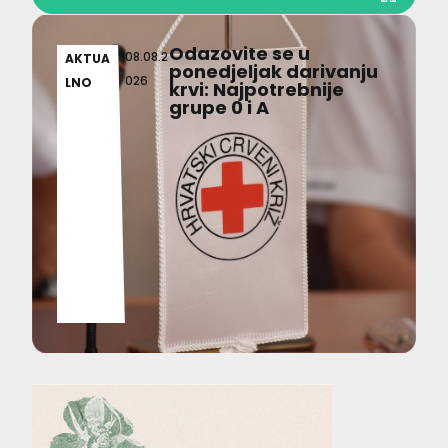
Odazovite se u
08.08.2
AKTUA
ponedjeljak darivanju
026
LNO
krvi: Najpotrebnije
grupe 0 i A