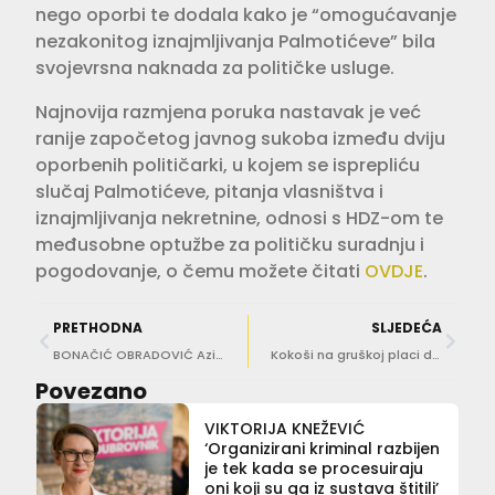
nego oporbi te dodala kako je “omogućavanje
nezakonitog iznajmljivanja Palmotićeve” bila
svojevrsna naknada za političke usluge.
Najnovija razmjena poruka nastavak je već
ranije započetog javnog sukoba između dviju
oporbenih političarki, u kojem se isprepliću
slučaj Palmotićeve, pitanja vlasništva i
iznajmljivanja nekretnine, odnosi s HDZ-om te
međusobne optužbe za političku suradnju i
pogodovanje, o čemu možete čitati
OVDJE
.
PRETHODNA
SLJEDEĆA
BONAČIĆ OBRADOVIĆ Azil, mir mir mir nitko nije kriv, ava ava ava nitko nije krava
Kokoši na gruškoj placi dočekale Hajdaša Dončića i Benčić, Franković uputio novi poziv na sučeljavanje
Povezano
VIKTORIJA KNEŽEVIĆ
‘Organizirani kriminal razbijen
je tek kada se procesuiraju
oni koji su ga iz sustava štitili’