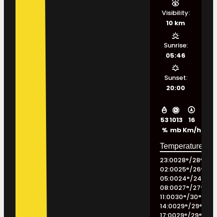
Visibility:
10 km
Sunrise:
05:46
Sunset:
20:00
53
1013
16
%
mb
Km/h
23:00
28
°
/
28
°
02:00
25
°
/
26
°
05:00
24
°
/
24
°
08:00
27
°
/
27
°
11:00
30
°
/
30
°
14:00
29
°
/
29
°
17:00
29
°
/
29
°