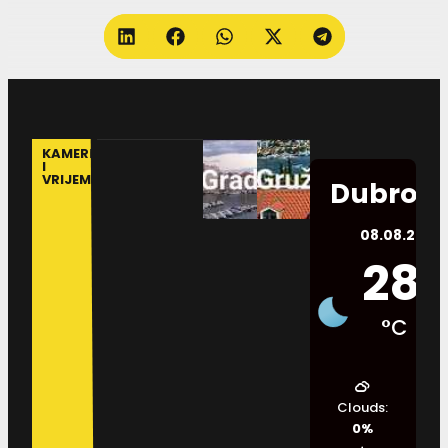
KAMERE
I
VRIJEME
Dubrovn
08.08.2026.
28
°C
Clouds:
0%