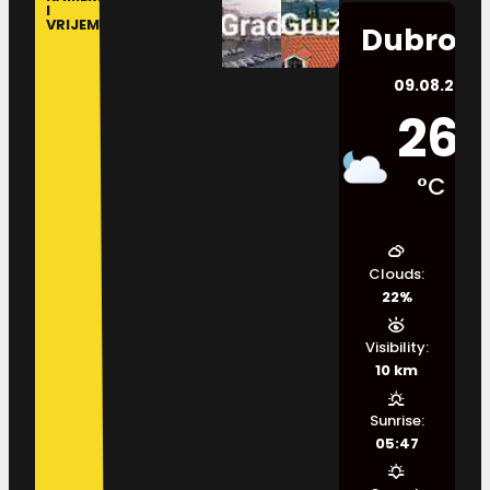
I
VRIJEME
Dubrovn
09.08.2026.
26
°C
Clouds:
22%
Visibility:
10 km
Sunrise:
05:47