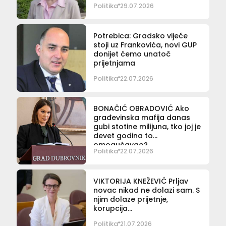
Politika
29.07.2026
Potrebica: Gradsko vijeće
stoji uz Frankovića, novi GUP
donijet ćemo unatoč
prijetnjama
Politika
22.07.2026
BONAČIĆ OBRADOVIĆ Ako
građevinska mafija danas
gubi stotine milijuna, tko joj je
devet godina to
omogućavao?
Politika
22.07.2026
VIKTORIJA KNEŽEVIĆ Prljav
novac nikad ne dolazi sam. S
njim dolaze prijetnje,
korupcija…
Politika
21.07.2026