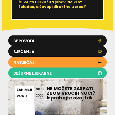
ĆEVAP’S U GRUŽU ‘Ljubav ide kroz
V
želudac, a ćevapi direktno u srce!’
d
SPROVODI
SJEĆANJA
NATJEČAJI
DEŽURNE LJEKARNE
NE MOŽETE ZASPATI
08.08.
ZANIMLJI
ZBOG VRUĆIH NOĆI?
2026
VOSTI
Isprobajte ovaj trik