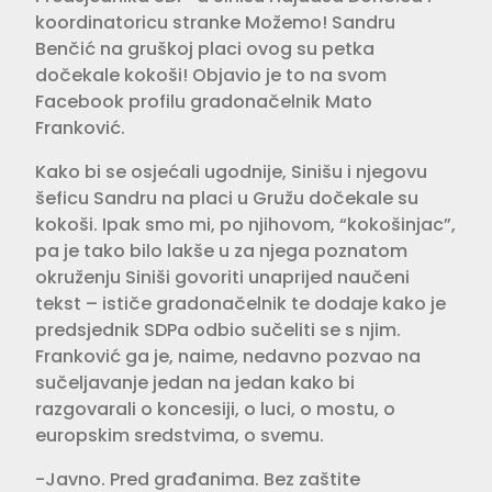
koordinatoricu stranke Možemo! Sandru
Benčić na gruškoj placi ovog su petka
dočekale kokoši! Objavio je to na svom
Facebook profilu gradonačelnik Mato
Franković.
Kako bi se osjećali ugodnije, Sinišu i njegovu
šeficu Sandru na placi u Gružu dočekale su
kokoši. Ipak smo mi, po njihovom, “kokošinjac”,
pa je tako bilo lakše u za njega poznatom
okruženju Siniši govoriti unaprijed naučeni
tekst – ističe gradonačelnik te dodaje kako je
predsjednik SDPa odbio sučeliti se s njim.
Franković ga je, naime, nedavno pozvao na
sučeljavanje jedan na jedan kako bi
razgovarali o koncesiji, o luci, o mostu, o
europskim sredstvima, o svemu.
-Javno. Pred građanima. Bez zaštite