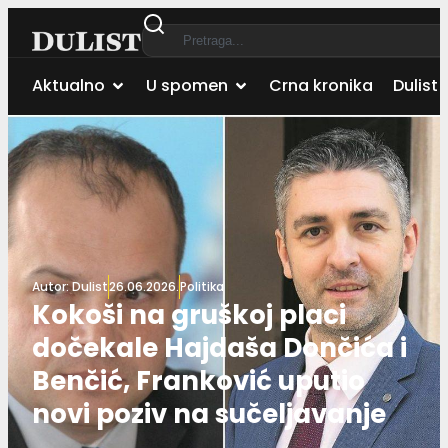
Aktualno
U spomen
Crna kronika
Dulist 
Autor:
Dulist
26.06.2026.
Politika
Kokoši na gruškoj placi
dočekale Hajdaša Dončića i
Benčić, Franković uputio
novi poziv na sučeljavanje