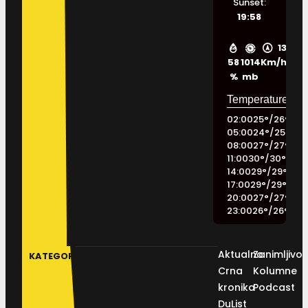
Sunset:
19:58
13
58
1014
Km/h
%
mb
02:00
25
°
/
26
°
05:00
24
°
/
25
°
08:00
27
°
/
27
°
11:00
30
°
/
30
°
14:00
29
°
/
29
°
17:00
29
°
/
29
°
20:00
27
°
/
27
°
23:00
26
°
/
26
°
Aktualno
Zanimljivos
KATEGORIJE
Crna
Kolumne
kronika
Podcast
DuList