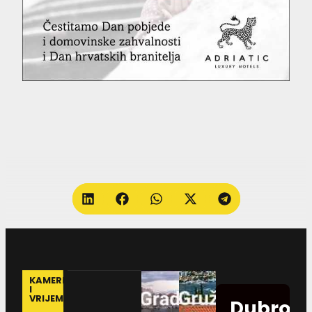
KAMERE
I
VRIJEME
Dubrovn