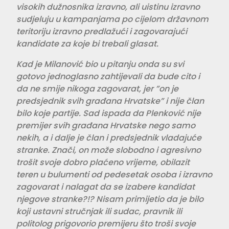
visokih dužnosnika izravno, ali uistinu izravno
sudjeluju u kampanjama po cijelom državnom
teritoriju izravno predlažući i zagovarajući
kandidate za koje bi trebali glasat.
Kad je Milanović bio u pitanju onda su svi
gotovo jednoglasno zahtijevali da bude cito i
da ne smije nikoga zagovarat, jer ”on je
predsjednik svih građana Hrvatske” i nije član
bilo koje partije. Sad ispada da Plenković nije
premijer svih građana Hrvatske nego samo
nekih, a i dalje je član i predsjednik vladajuće
stranke. Znači, on može slobodno i agresivno
trošit svoje dobro plaćeno vrijeme, obilazit
teren u bulumenti od pedesetak osoba i izravno
zagovarat i nalagat da se izabere kandidat
njegove stranke?!? Nisam primijetio da je bilo
koji ustavni stručnjak ili sudac, pravnik ili
politolog prigovorio premijeru što troši svoje