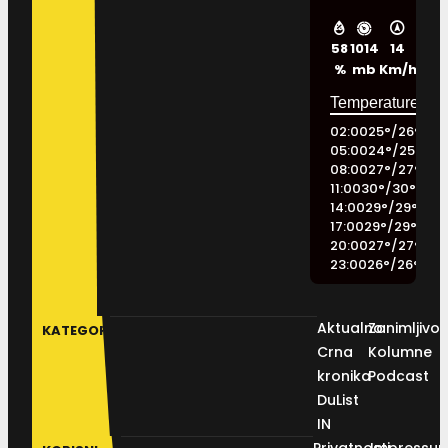
58
1014
14
%
mb
Km/h
02:00
25
°
/
26
°
05:00
24
°
/
25
°
08:00
27
°
/
27
°
11:00
30
°
/
30
°
14:00
29
°
/
29
°
17:00
29
°
/
29
°
20:00
27
°
/
27
°
23:00
26
°
/
26
°
Aktualno
Zanimljivos
KATEGORIJE
Crna
Kolumne
kronika
Podcast
DuList
IN
Privatnosti
Impressu