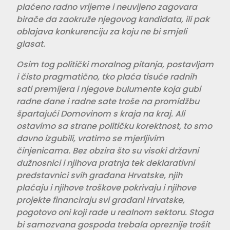
plaćeno radno vrijeme i neuvijeno zagovara
birače da zaokruže njegovog kandidata, ili pak
oblajava konkurenciju za koju ne bi smjeli
glasat.
Osim tog politički moralnog pitanja, postavljam
i čisto pragmatično, tko plaća tisuće radnih
sati premijera i njegove bulumente koja gubi
radne dane i radne sate troše na promidžbu
špartajući Domovinom s kraja na kraj. Ali
ostavimo sa strane političku korektnost, to smo
davno izgubili, vratimo se mjerljivim
činjenicama. Bez obzira što su visoki državni
dužnosnici i njihova pratnja tek deklarativni
predstavnici svih građana Hrvatske, njih
plaćaju i njihove troškove pokrivaju i njihove
projekte financiraju svi građani Hrvatske,
pogotovo oni koji rade u realnom sektoru. Stoga
bi samozvana gospoda trebala opreznije trošit