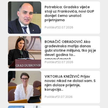
Potrebica: Gradsko vijeće
stoji uz Frankovića, novi GUP
donijet ćemo unatoč
prijetnjama
Politika
22.07.2026
BONAČIĆ OBRADOVIĆ Ako
građevinska mafija danas
gubi stotine milijuna, tko joj je
devet godina to
omogućavao?
Politika
22.07.2026
VIKTORIJA KNEŽEVIĆ Prljav
novac nikad ne dolazi sam. S
njim dolaze prijetnje,
korupcija…
Politika
21.07.2026