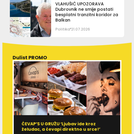
VLAHUŠIĆ UPOZORAVA
Dubrovnik ne smije postati
besplatni tranzitni koridor za
Balkan
Politika
21.07.2026
Dulist PROMO
ĆEVAP’S U GRUŽU ‘Ljubav ide kroz
V
želudac, a ćevapi direktno u srce!’
d