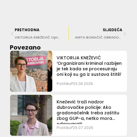
PRETHODNA
SLJEDEĆA
VIKTORIJA KNEŽEVIĆ Opravdat ćemo povjerenje građana, dva mandata su veliki uspjeh
ANITA BONAČIĆ OBRADOVIĆ ‘Grad ne vodi Gradsko vijeće, nego gradonačelnica – pozicija koju biramo tek ovu nedjelju’
Povezano
VIKTORIJA KNEŽEVIĆ
‘Organizirani kriminal razbijen
je tek kada se procesuiraju
oni koji su ga iz sustava štitili’
Politika
03.08.2026
Knežević traži nadzor
dubrovačke policije: Ako
gradonačelnik treba zaštitu
zbog GUP-a, netko mora
odgovarati
Politika
29.07.2026