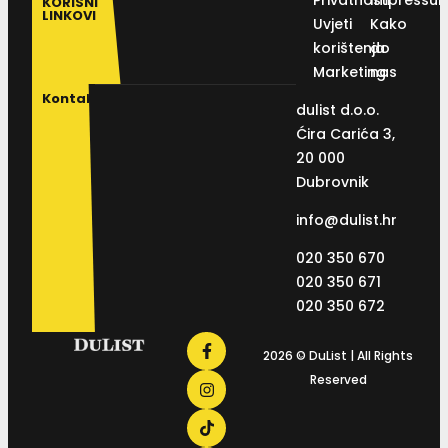
KORISNI
LINKOVI
Uvjeti
Kako
korištenja
do
Marketing
nas
Kontakt
dulist d.o.o.
Ćira Carića 3,
20 000
Dubrovnik
info@dulist.hr
020 350 670
020 350 671
020 350 672
2026 © DuList | All Rights
Reserved