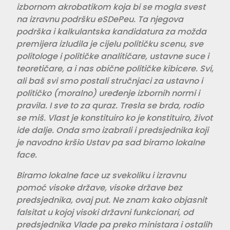
izbornom akrobatikom koja bi se mogla svest
na izravnu podršku eSDePeu. Ta njegova
podrška i kalkulantska kandidatura za možda
premijera izludila je cijelu političku scenu, sve
politologe i političke analitičare, ustavne suce i
teoretičare, a i nas obične političke kibicere. Svi,
ali baš svi smo postali stručnjaci za ustavno i
političko (moralno) uređenje izbornih normi i
pravila. I sve to za quraz. Tresla se brda, rodio
se miš. Vlast je konstituiro ko je konstituiro, život
ide dalje. Onda smo izabrali i predsjednika koji
je navodno kršio Ustav pa sad biramo lokalne
face.
Biramo lokalne face uz svekoliku i izravnu
pomoć visoke države, visoke države bez
predsjednika, ovaj put. Ne znam kako objasnit
falsitat u kojoj visoki državni funkcionari, od
predsjednika Vlade pa preko ministara i ostalih