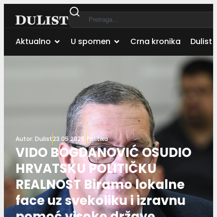
Aktualno
U spomen
Crna kronika
Dulist 
Autor:
Dulist
23.05.2025.
Politika
VIDO BOGDANOVIĆ OSUDIO
HRVATSKU POLITIČKU
REALNOST Biramo lokalne
face uz svekoliku i izravnu
pomoć visoke države