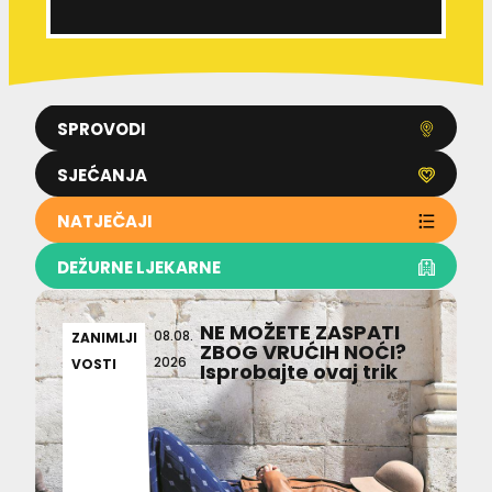
SPROVODI
SJEĆANJA
NATJEČAJI
DEŽURNE LJEKARNE
NE MOŽETE ZASPATI
08.08.
ZANIMLJI
ZBOG VRUĆIH NOĆI?
2026
VOSTI
Isprobajte ovaj trik