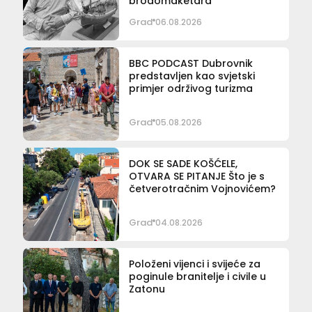
brodomaketara
Grad
06.08.2026
BBC PODCAST Dubrovnik
predstavljen kao svjetski
primjer održivog turizma
Grad
05.08.2026
DOK SE SADE KOŠĆELE,
OTVARA SE PITANJE Što je s
četverotračnim Vojnovićem?
Grad
04.08.2026
Položeni vijenci i svijeće za
poginule branitelje i civile u
Zatonu