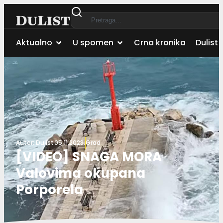
Aktualno
U spomen
Crna kronika
Dulist 
Autor:
Dulist
05.11.2023.
Grad
[VIDEO] SNAGA MORA
Valovima okupana
Porporela