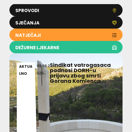
SPROVODI
SJEĆANJA
NATJEČAJI
DEŽURNE LJEKARNE
Sindikat vatrogasaca
09.08.2
AKTUA
podnosi DORH-u
026
LNO
prijavu zbog smrti
Gorana Komlenca