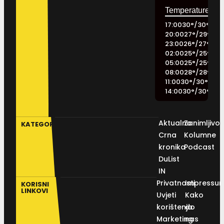
17:00
30
°
/
30
°
20:00
27
°
/
29
°
23:00
26
°
/
27
°
02:00
25
°
/
25
°
05:00
25
°
/
25
°
08:00
28
°
/
28
°
11:00
30
°
/
30
°
14:00
30
°
/
30
°
Aktualno
Zanimljivos
KATEGORIJE
Crna
Kolumne
kronika
Podcast
DuList
IN
Privatnosti
Impressu
KORISNI
LINKOVI
Uvjeti
Kako
korištenja
do
Marketing
nas