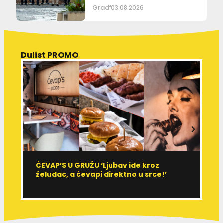
Grad
03.08.2026
Dulist PROMO
ĆEVAP’S U GRUŽU ‘Ljubav ide kroz
V
želudac, a ćevapi direktno u srce!’
d