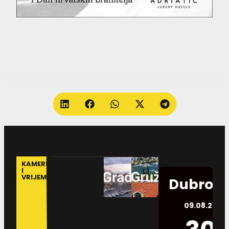
KAMERE
I
VRIJEME
Dubrovn
09.08.2026.