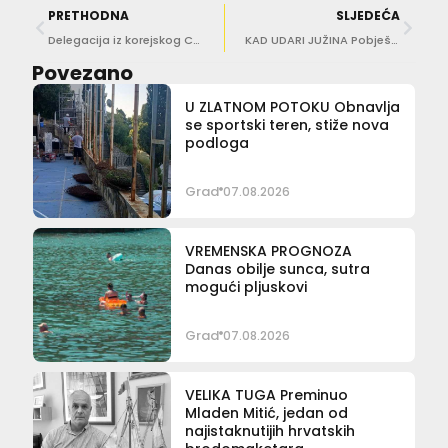
PRETHODNA
SLJEDEĆA
Delegacija iz korejskog Cheongjua u Dubrovniku
KAD UDARI JUŽINA Pobješnjelo more oko Grada
Povezano
U ZLATNOM POTOKU Obnavlja
se sportski teren, stiže nova
podloga
Grad
07.08.2026
VREMENSKA PROGNOZA
Danas obilje sunca, sutra
mogući pljuskovi
Grad
07.08.2026
VELIKA TUGA Preminuo
Mladen Mitić, jedan od
najistaknutijih hrvatskih