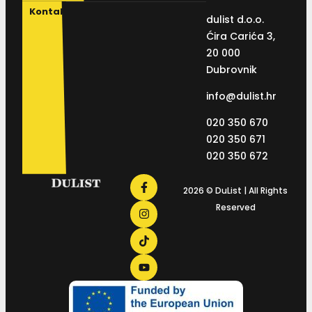
Kontakt
dulist d.o.o.
Ćira Carića 3,
20 000
Dubrovnik
info@dulist.hr
020 350 670
020 350 671
020 350 672
2026 © DuList | All Rights
Reserved