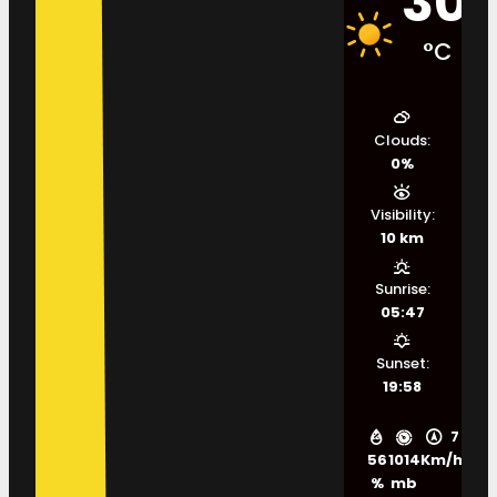
30
°C
Clouds:
0%
Visibility:
10 km
Sunrise:
05:47
Sunset:
19:58
7
56
1014
Km/h
%
mb