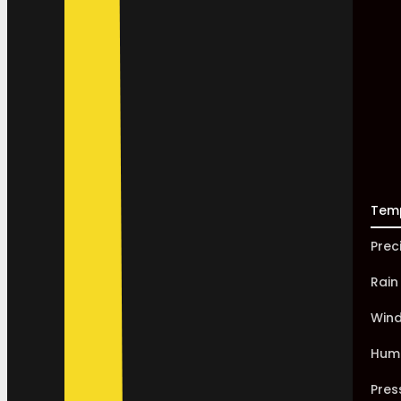
Tem
Prec
Rain
Win
Humi
Pres