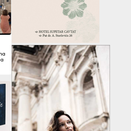
 na
ca