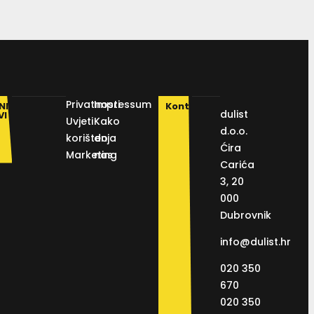
Privatnosti
Impressum
NI
Kontakt
dulist
VI
Uvjeti
Kako
d.o.o.
korištenja
do
Ćira
Marketing
nas
Carića
3, 20
000
Dubrovnik
info@dulist.hr
020 350
670
020 350