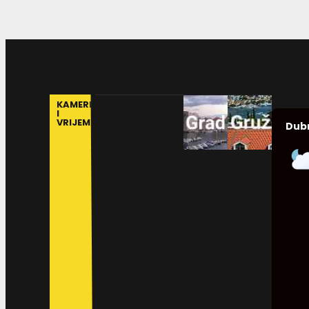
KAMERE
I
VRIJEME
Dub