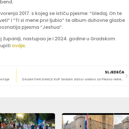
 bend.
renja 2017. s kojeg se ističu pjesme: “Gledaj, On te
sveti” i “Ti si mene prvi ljubio” te album duhovne glazbe
poznatija pjesma “Jeshua”.
j županiji, nastupao je i 2024. godine u Gradskom
upiti
ovdje
.
SLJEDEĆA
ostaje
DALMATIAN DANCE KUP Sedam zlata i srebro za Plesno rekreacijski studio i dubrovačke mažoretke