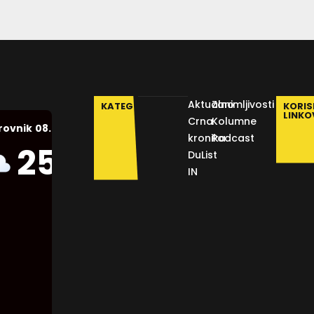
Aktualno
Zanimljivosti
KATEGORIJE
KORIS
LINKO
Crna
Kolumne
08.08.2026.
rovnik
kronika
Podcast
Humidity:
25
°C
DuList
56 %
IN
Pressure:
1012 mb
Wind:
16
Km/h
Clouds:
11%