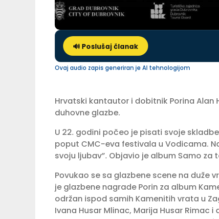
🔊 Poslušaj članak
Ovaj audio zapis generiran je AI tehnologijom
Hrvatski kantautor i dobitnik Porina Alan H
duhovne glazbe.
U 22. godini počeo je pisati svoje skladb
poput CMC-eva festivala u Vodicama. Nas
svoju ljubav”. Objavio je album Samo za 
Povukao se sa glazbene scene na duže vri
je glazbene nagrade Porin za album Kameni
održan ispod samih Kamenitih vrata u Zag
Ivana Husar Mlinac, Marija Husar Rimac i 