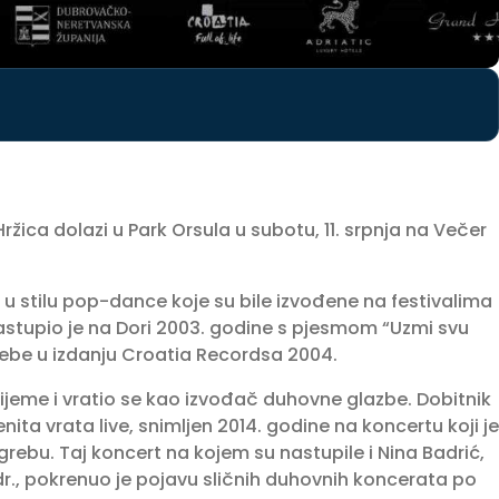
ržica dolazi u Park Orsula u subotu, 11. srpnja na Večer
e u stilu pop-dance koje su bile izvođene na festivalima
tupio je na Dori 2003. godine s pjesmom “Uzmi svu
tebe u izdanju Croatia Recordsa 2004.
jeme i vratio se kao izvođač duhovne glazbe. Dobitnik
ta vrata live, snimljen 2014. godine na koncertu koji je
rebu. Taj koncert na kojem su nastupile i Nina Badrić,
dr., pokrenuo je pojavu sličnih duhovnih koncerata po