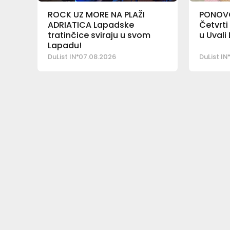
ROCK UZ MORE NA PLAŽI
PONOVO
ADRIATICA Lapadske
Četvrti
tratinčice sviraju u svom
u Uvali
Lapadu!
DuList IN
07.08.2026
DuList IN