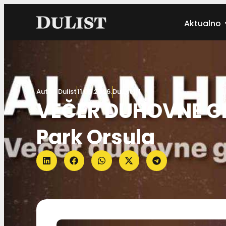
Aktualno
Autor:
Dulist
11.05.2026.
DuList IN
VEČER DUHOVNE GLA
Park Orsula