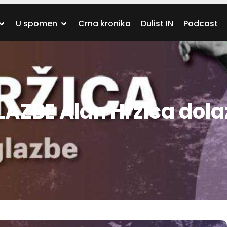
U spomen
Crna kronika
Dulist IN
Podcast
ZBE Alan Hržica dolaz