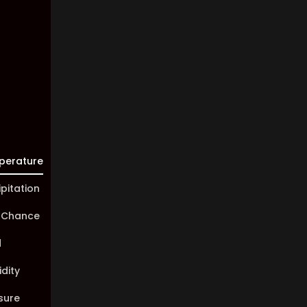
Visibility:
10 km
Sunrise:
05:46
Sunset:
20:00
perature
ipitation
 Chance
d
dity
sure