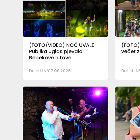
(FOTO/VIDEO) NOĆ UVALE
(FOTO)
Publika uglas pjevala
večer z
Bebekove hitove
DuList IN
07.08.2026
DuList IN