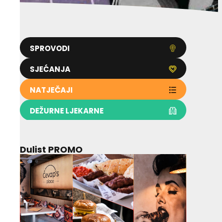
SPROVODI
SJEĆANJA
NATJEČAJI
DEŽURNE LJEKARNE
Dulist PROMO