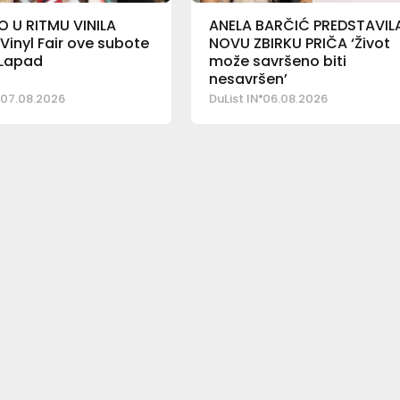
 U RITMU VINILA
ANELA BARČIĆ PREDSTAVIL
 Vinyl Fair ove subote
NOVU ZBIRKU PRIČA ‘Život
 Lapad
može savršeno biti
nesavršen’
07.08.2026
DuList IN
06.08.2026