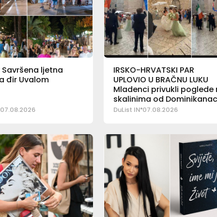
 Savršena ljetna
IRSKO-HRVATSKI PAR
a đir Uvalom
UPLOVIO U BRAČNU LUKU
Mladenci privukli poglede
skalinima od Dominikana
07.08.2026
DuList IN
07.08.2026