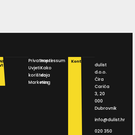
Privatnosti
Impressum
NI
Kontakt
dulist
VI
Uvjeti
Kako
d.o.o.
korištenja
do
Ćira
Marketing
nas
Carića
3, 20
000
Dubrovnik
info@dulist.hr
020 350