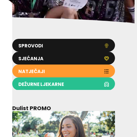
SPROVODI
SJEĆANJA
NATJEČAJI
DEŽURNE LJEKARNE
Dulist PROMO