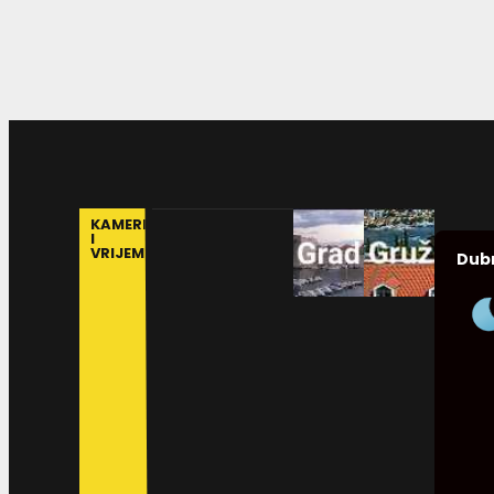
KAMERE
I
VRIJEME
Dub