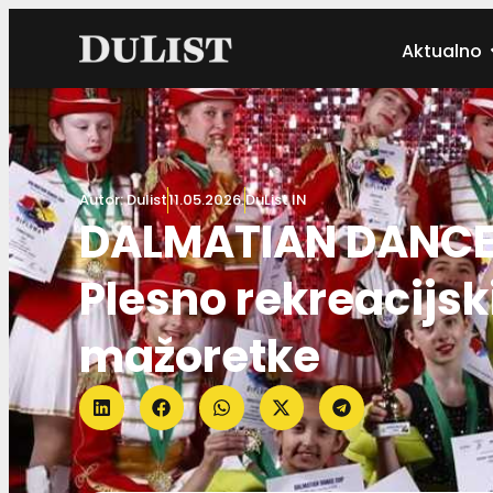
Aktualno
Autor:
Dulist
11.05.2026.
DuList IN
DALMATIAN DANCE K
Plesno rekreacijsk
mažoretke