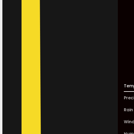
Tem
Prec
Rain
Win
Humi