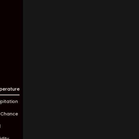
Clouds:
0%
Visibility:
10 km
Sunrise:
05:45
Sunset:
20:01
perature
ipitation
 Chance
d
dity