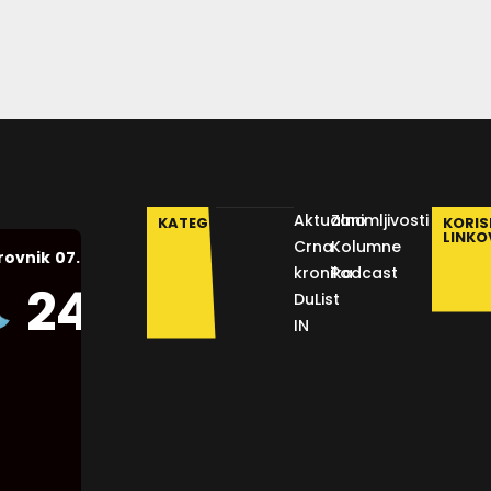
Aktualno
Zanimljivosti
KATEGORIJE
KORIS
LINKO
Crna
Kolumne
07.08.2026.
rovnik
kronika
Podcast
Humidity:
24
°C
DuList
50 %
IN
Pressure:
1012 mb
Wind:
9
Km/h