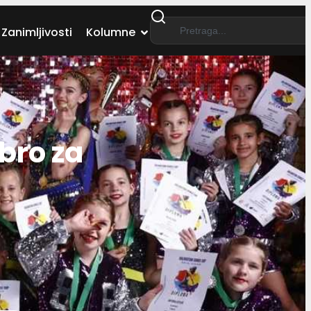
Zanimljivosti
Kolumne
bro za