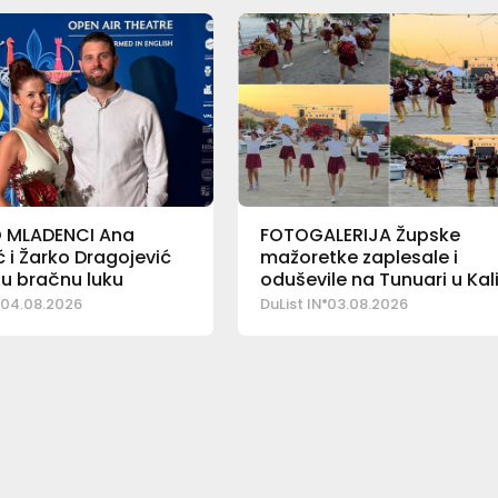
 MLADENCI Ana
FOTOGALERIJA Župske
 i Žarko Dragojević
mažoretke zaplesale i
i u bračnu luku
oduševile na Tunuari u Kali
04.08.2026
DuList IN
03.08.2026