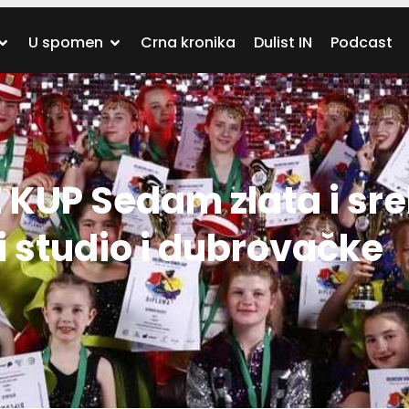
U spomen
Crna kronika
Dulist IN
Podcast
UP Sedam zlata i sre
i studio i dubrovačke