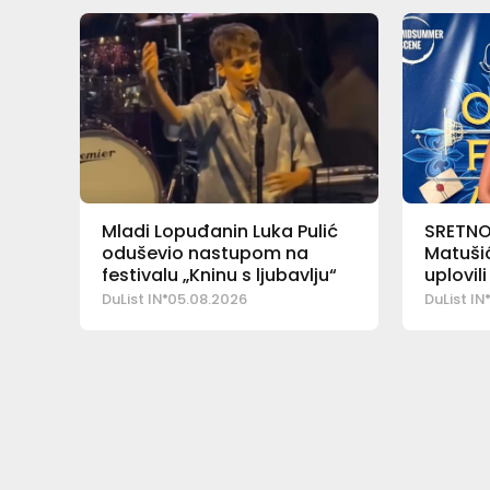
Mladi Lopuđanin Luka Pulić
SRETNO
oduševio nastupom na
Matušić
festivalu „Kninu s ljubavlju“
uplovil
DuList IN
05.08.2026
DuList IN