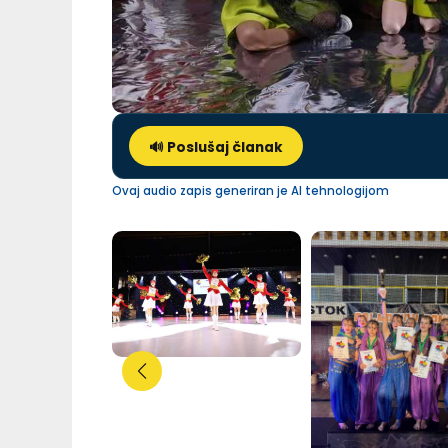
🔊 Poslušaj članak
Ovaj audio zapis generiran je AI tehnologijom