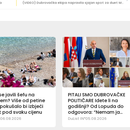
a
(VIDEO) Dubrovačka ekipa napravila sjajan spot za duet Marka Tolje i Olivera Dragojevića!
 se javili šefu na
PITALI SMO DUBROVAČKE
em? Više od petine
POLITIČARE Idete li na
pokušalo bi izbjeći
godišnji? Od Lopuda do
 pod svaku cijenu
odgovora: “Nemam ja
godišnjeg”
06.08.2026
DuList IN
05.08.2026