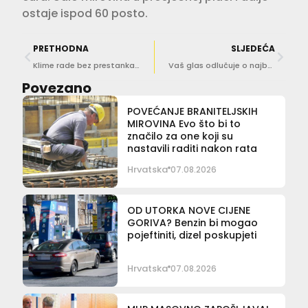
ostaje ispod 60 posto.
PRETHODNA
SLJEDEĆA
Klime rade bez prestanka, prijeti li Hrvatskoj ‘blackout‘? HOPS otkriva koliko je mreža sigurna
Vaš glas odlučuje o najboljoj fotografiji natječaja ‘Volim svoju županiju’
Povezano
POVEĆANJE BRANITELJSKIH
MIROVINA Evo što bi to
značilo za one koji su
nastavili raditi nakon rata
Hrvatska
07.08.2026
OD UTORKA NOVE CIJENE
GORIVA? Benzin bi mogao
pojeftiniti, dizel poskupjeti
Hrvatska
07.08.2026