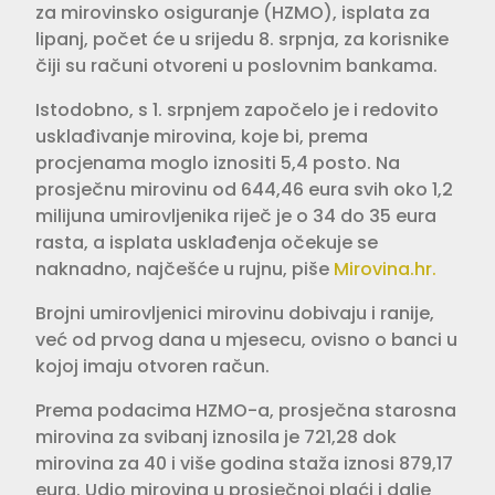
za mirovinsko osiguranje (HZMO), isplata za
lipanj, počet će u srijedu 8. srpnja, za korisnike
čiji su računi otvoreni u poslovnim bankama.
Istodobno, s 1. srpnjem započelo je i redovito
usklađivanje mirovina, koje bi, prema
procjenama moglo iznositi 5,4 posto. Na
prosječnu mirovinu od 644,46 eura svih oko 1,2
milijuna umirovljenika riječ je o 34 do 35 eura
rasta, a isplata usklađenja očekuje se
naknadno, najčešće u rujnu, piše
Mirovina.hr.
Brojni umirovljenici mirovinu dobivaju i ranije,
već od prvog dana u mjesecu, ovisno o banci u
kojoj imaju otvoren račun.
Prema podacima HZMO-a, prosječna starosna
mirovina za svibanj iznosila je 721,28 dok
mirovina za 40 i više godina staža iznosi 879,17
eura. Udio mirovina u prosječnoj plaći i dalje