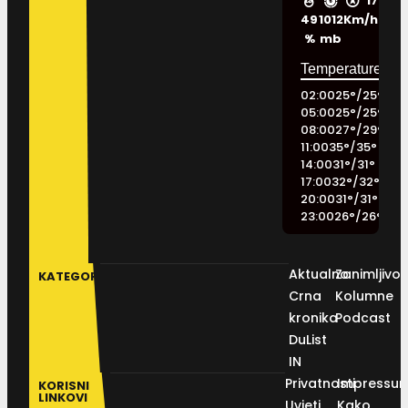
17
49
1012
Km/h
%
mb
02:00
25
°
/
25
°
05:00
25
°
/
25
°
08:00
27
°
/
29
°
11:00
35
°
/
35
°
14:00
31
°
/
31
°
17:00
32
°
/
32
°
20:00
31
°
/
31
°
23:00
26
°
/
26
°
Aktualno
Zanimljivos
KATEGORIJE
Crna
Kolumne
kronika
Podcast
DuList
IN
Privatnosti
Impressu
KORISNI
LINKOVI
Uvjeti
Kako