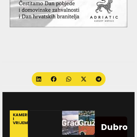
KAMERE
I
VRIJEME
Dubrovn