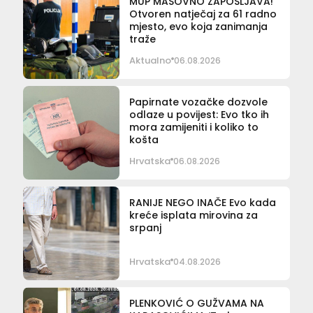
MUP MASOVNO ZAPOŠLJAVA!
Otvoren natječaj za 61 radno
mjesto, evo koja zanimanja
traže
Aktualno
06.08.2026
Papirnate vozačke dozvole
odlaze u povijest: Evo tko ih
mora zamijeniti i koliko to
košta
Hrvatska
06.08.2026
RANIJE NEGO INAČE Evo kada
kreće isplata mirovina za
srpanj
Hrvatska
04.08.2026
PLENKOVIĆ O GUŽVAMA NA