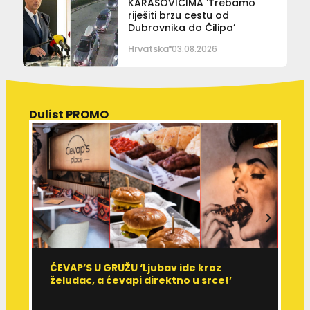
KARASOVIĆIMA ‘Trebamo
riješiti brzu cestu od
Dubrovnika do Čilipa’
Hrvatska
03.08.2026
Dulist PROMO
ĆEVAP’S U GRUŽU ‘Ljubav ide kroz
V
želudac, a ćevapi direktno u srce!’
d