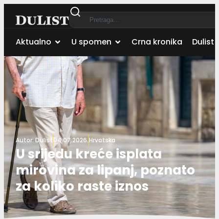
Aktualno
U spomen
Crna kronika
Dulist 
Autor:
Dulist
04.07.2026.
Hrvatska
U srijedu kreće isplata
mirovina za lipanj, poznato
za koliko raste iznos