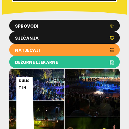
SPROVODI
SJEĆANJA
NATJEČAJI
DEŽURNE LJEKARNE
(FOTO/VIDEO) NOĆ
07.08.2
DULIS
UVALE Publika uglas
026
T IN
pjevala Bebekove
hitove