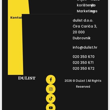
korištenja
do
Marketing
nas
Kontakt
dulist d.o.o.
Ćira Carića 3,
20 000
Dubrovnik
info@dulist.hr
020 350 670
020 350 671
020 350 672
2026 © DuList | All Rights
Reserved