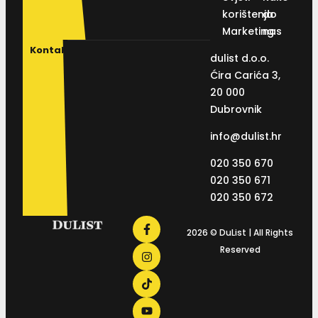
korištenja
do
Marketing
nas
Kontakt
dulist d.o.o.
Ćira Carića 3,
20 000
Dubrovnik
info@dulist.hr
020 350 670
020 350 671
020 350 672
2026 © DuList | All Rights
Reserved