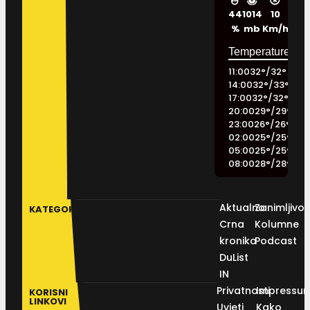
44
1014
10
%
mb
Km/h
11:00
32
°
/
32
°
14:00
32
°
/
33
°
17:00
32
°
/
32
°
20:00
29
°
/
29
°
23:00
26
°
/
26
°
02:00
25
°
/
25
°
05:00
25
°
/
25
°
08:00
28
°
/
28
°
Aktualno
Zanimljivos
KATEGORIJE
Crna
Kolumne
kronika
Podcast
DuList
IN
Privatnosti
Impressu
KORISNI
LINKOVI
Uvjeti
Kako