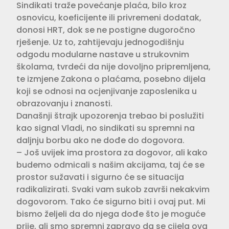
Sindikati traže povećanje plaća, bilo kroz
osnovicu, koeficijente ili privremeni dodatak,
donosi HRT, dok se ne postigne dugoročno
rješenje. Uz to, zahtijevaju jednogodišnju
odgodu modularne nastave u strukovnim
školama, tvrdeći da nije dovoljno pripremljena,
te izmjene Zakona o plaćama, posebno dijela
koji se odnosi na ocjenjivanje zaposlenika u
obrazovanju i znanosti.
Današnji štrajk upozorenja trebao bi poslužiti
kao signal Vladi, no sindikati su spremni na
daljnju borbu ako ne dođe do dogovora.
– Još uvijek ima prostora za dogovor, ali kako
budemo odmicali s našim akcijama, taj će se
prostor sužavati i sigurno će se situacija
radikalizirati. Svaki vam sukob završi nekakvim
dogovorom. Tako će sigurno biti i ovaj put. Mi
bismo željeli da do njega dođe što je moguće
prije, ali smo spremni zapravo da se cijela ova