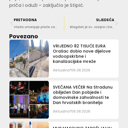
priča i oduži – zaključio je Stipić.
PRETHODNA
SLJEDEĆA
Vlada umanjuje plaće zaposlenima u obrazovanju zbog štrajka
Blagdan je sv. Josipa i Dan očeva!
Povezano
VRIJEDNO 82 TISUĆE EURA
Orašac dobio nove dijelove
vodoopskrbne i
kanalizacijske mreže
Aktualno
06.08.2026
SVEČANA VEČER Na Stradunu
obilježen Dan pobjede i
domovinske zahvalnosti te
Dan hrvatskih branitelja
Aktualno
06.08.2026