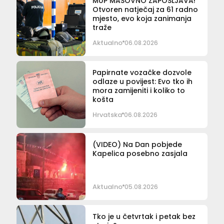
MUP MASOVNO ZAPOŠLJAVA!
Otvoren natječaj za 61 radno
mjesto, evo koja zanimanja
traže
Aktualno
06.08.2026
Papirnate vozačke dozvole
odlaze u povijest: Evo tko ih
mora zamijeniti i koliko to
košta
Hrvatska
06.08.2026
(VIDEO) Na Dan pobjede
Kapelica posebno zasjala
Aktualno
05.08.2026
Tko je u četvrtak i petak bez