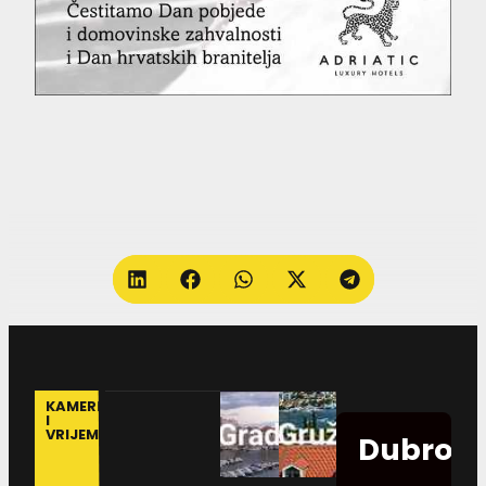
KAMERE
I
VRIJEME
Dubrovn