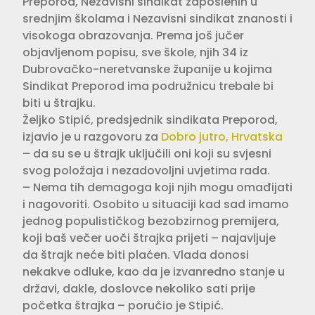
Preporod, Nezavisni sindikat zaposlenih u
srednjim školama i Nezavisni sindikat znanosti i
visokoga obrazovanja. Prema još jučer
objavljenom popisu, sve škole, njih 34 iz
Dubrovačko-neretvanske županije u kojima
Sindikat Preporod ima podružnicu trebale bi
biti u štrajku.
Željko Stipić, predsjednik sindikata Preporod,
izjavio je u razgovoru za
Dobro jutro, Hrvatska
– da su se u štrajk uključili oni koji su svjesni
svog položaja i nezadovoljni uvjetima rada.
– Nema tih demagoga koji njih mogu omađijati
i nagovoriti. Osobito u situaciji kad sad imamo
jednog populističkog bezobzirnog premijera,
koji baš večer uoči štrajka prijeti – najavljuje
da štrajk neće biti plaćen. Vlada donosi
nekakve odluke, kao da je izvanredno stanje u
državi, dakle, doslovce nekoliko sati prije
početka štrajka – poručio je Stipić.