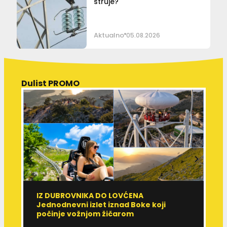
struje?
Aktualno
05.08.2026
Dulist PROMO
IZ DUBROVNIKA DO LOVĆENA
U
Jednodnevni izlet iznad Boke koji
M
počinje vožnjom žičarom
e