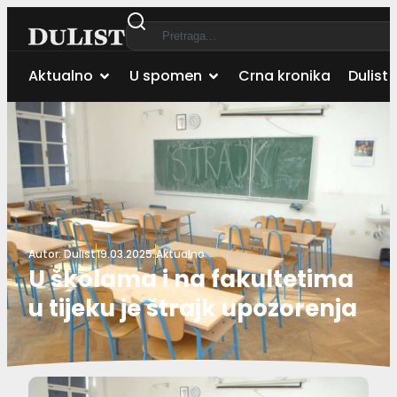
Aktualno
U spomen
Crna kronika
Dulist 
Autor:
Dulist
19.03.2025.
Aktualno
U školama i na fakultetima
u tijeku je štrajk upozorenja