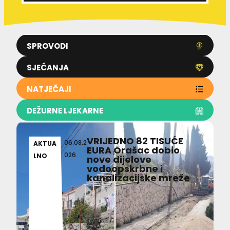
SPROVODI
SJEĆANJA
NATJEČAJI
DEŽURNE LJEKARNE
VRIJEDNO 82 TISUĆE
06.08.2
AKTUA
EURA Orašac dobio
026
LNO
nove dijelove
vodoopskrbne i
kanalizacijske mreže