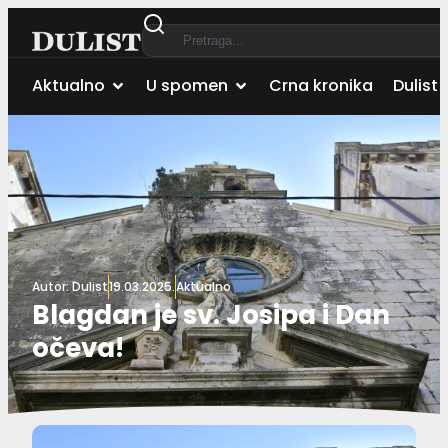
Aktualno
U spomen
Crna kronika
Dulist 
Autor:
Dulist
19.03.2025.
Aktualno
Blagdan je sv. Josipa i Dan
očeva!