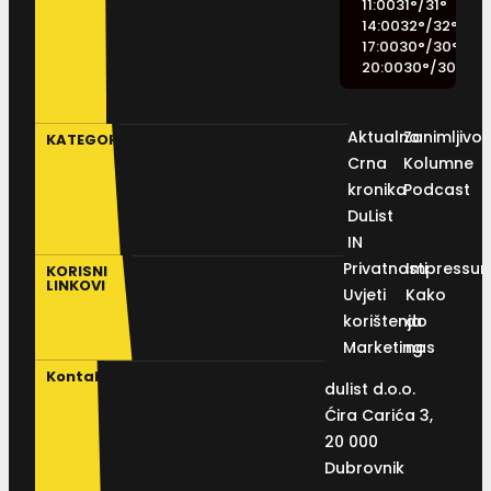
11:00
31
°
/
31
°
14:00
32
°
/
32
°
17:00
30
°
/
30
°
20:00
30
°
/
30
°
Aktualno
Zanimljivos
KATEGORIJE
Crna
Kolumne
kronika
Podcast
DuList
IN
Privatnosti
Impressu
KORISNI
LINKOVI
Uvjeti
Kako
korištenja
do
Marketing
nas
Kontakt
dulist d.o.o.
Ćira Carića 3,
20 000
Dubrovnik