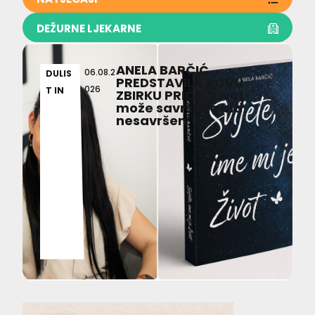
DEŽURNE LJEKARNE
ANELA BARČIĆ
06.08.2
DULIS
PREDSTAVILA NOVU
026
T IN
ZBIRKU PRIČA ‘Život
može savršeno biti
nesavršen’