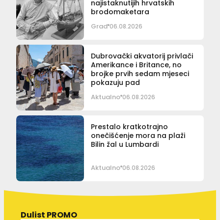
najistaknutijih hrvatskih
brodomaketara
Grad
06.08.2026
Dubrovački akvatorij privlači
Amerikance i Britance, no
brojke prvih sedam mjeseci
pokazuju pad
Aktualno
06.08.2026
Prestalo kratkotrajno
onečišćenje mora na plaži
Bilin žal u Lumbardi
Aktualno
06.08.2026
Dulist PROMO