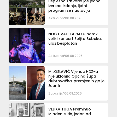
uspješno zatvorio još jedno
izvrsno izdanje, ljetni
program se nastavlja
Aktualno
06.08.2026
NOĆ UVALE LAPAD U petak
veliki koncert Željka Bebeka,
ulaz besplatan
Aktualno
06.08.2026
MILOSLAVIĆ Vijenac HDZ-a
nije uklonila Općina Župa
dubrovačka, premjestio ga je
župnik
Županija
06.08.2026
VELIKA TUGA Preminuo
Mladen Mitić, jedan od