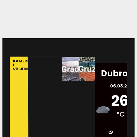
KAMERE
I
VRIJEME
Dubrovn
06.08.2026.
26
°C