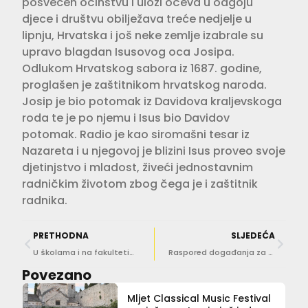
posvećen očinstvu i ulozi očeva u odgoju
djece i društvu obilježava treće nedjelje u
lipnju, Hrvatska i još neke zemlje izabrale su
upravo blagdan Isusovog oca Josipa.
Odlukom Hrvatskog sabora iz 1687. godine,
proglašen je zaštitnikom hrvatskog naroda.
Josip je bio potomak iz Davidova kraljevskoga
roda te je po njemu i Isus bio Davidov
potomak. Radio je kao siromašni tesar iz
Nazareta i u njegovoj je blizini Isus proveo svoje
djetinjstvo i mladost, živeći jednostavnim
radničkim životom zbog čega je i zaštitnik
radnika.
PRETHODNA
SLJEDEĆA
U školama i na fakultetima u tijeku je štrajk upozorenja
Raspored događanja za svetkovinu sv. Josipa
Povezano
Mljet Classical Music Festival