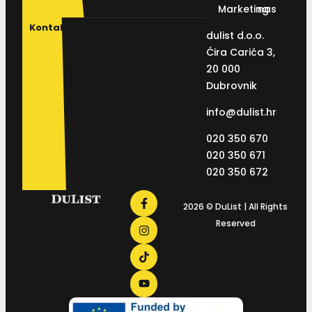
Marketing
nas
Kontakt
dulist d.o.o.
Ćira Carića 3,
20 000
Dubrovnik
info@dulist.hr
020 350 670
020 350 671
020 350 672
2026 © DuList | All Rights
Reserved