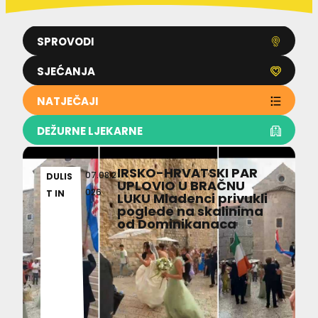
SPROVODI
SJEĆANJA
NATJEČAJI
DEŽURNE LJEKARNE
IRSKO-HRVATSKI PAR
07.08.2
DULIS
UPLOVIO U BRAČNU
026
T IN
LUKU Mladenci privukli
poglede na skalinima
od Dominikanaca