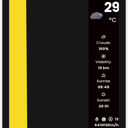
29
°C
Clouds:
100%
Visibility:
10 km
Sunrise:
05:45
Sunset:
20:01
12
44
1012
Km/h