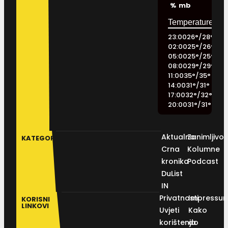
%
mb
23:00
26
°
/
28
°
02:00
25
°
/
26
°
05:00
25
°
/
25
°
08:00
29
°
/
29
°
11:00
35
°
/
35
°
14:00
31
°
/
31
°
17:00
32
°
/
32
°
20:00
31
°
/
31
°
Aktualno
Zanimljivos
KATEGORIJE
Crna
Kolumne
kronika
Podcast
DuList
IN
Privatnosti
Impressu
KORISNI
LINKOVI
Uvjeti
Kako
korištenja
do