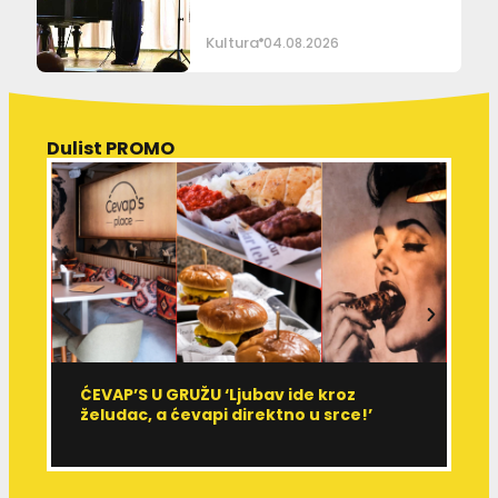
Kultura
04.08.2026
Dulist PROMO
ĆEVAP’S U GRUŽU ‘Ljubav ide kroz
V
želudac, a ćevapi direktno u srce!’
d