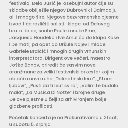
festivala. Đelo Jusić je osebujni autor čije su
skladbe obilježile njegov Dubrovnik i Dalmaciju
ali i mnogo šire. Njegove bezvremenske pjesme
izvodit će različiti solisti i klape, od Đelovog
brata Ibrice, snahe Paule i unuke Eme,
Jacquesa Houdeka i Ive Amulića do klapa Kaše
i Delmati, pa opet do Uršule Najev i mlade
Gabriele Braičić i mnogih drugih vrhunskih
interpretatora. Dirigent ove večeri, maestro
Joško Banov, priredit će sasvim nove
aranžmane za veliki festivalski orkestar kojim
oblači u novo ruho „Dalmatinski lero“, „Stare
ljubavi“, „Pusti da ti leut svira“, „Volim te budalo
mala“, „La Musica Di Notte“ i brojne druge
Đelove pjesme u želji za arhiviranjem bolje
glazbene prošlosti.
Početak koncerta je na Prokurativama u 21 sat,
u subotu 5. srpnja.