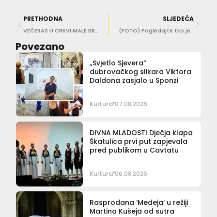
PRETHODNA
SLJEDEĆA
VEČERAS U CRKVI MALE BRAĆE Koncert posvećen sakralnoj glazbi u izvedbi ansambla Mazowsze
(FOTO) Pogledajte tko je bio na sinoćnjoj premijeri Othella
Povezano
„Svjetlo Sjevera“
dubrovačkog slikara Viktora
Daldona zasjalo u Sponzi
Kultura
07.08.2026
DIVNA MLADOSTI Dječja klapa
Škatulica prvi put zapjevala
pred publikom u Cavtatu
Kultura
06.08.2026
Rasprodana ‘Medeja’ u režiji
Martina Kušeja od sutra