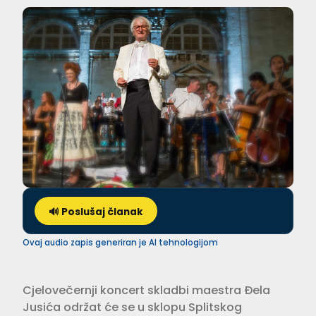
🔊 Poslušaj članak
Ovaj audio zapis generiran je AI tehnologijom
Cjelovečernji koncert skladbi maestra Đela
Jusića održat će se u sklopu Splitskog