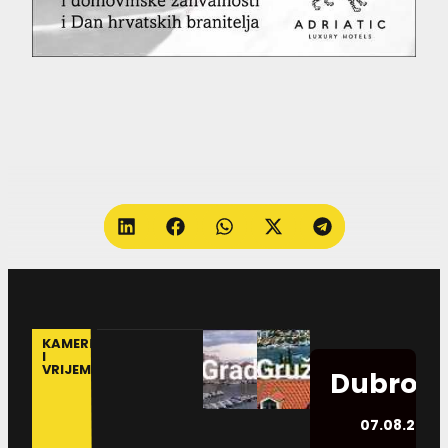
KAMERE
I
VRIJEME
Dubrovn
07.08.2026.