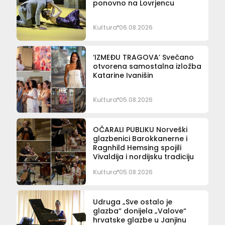
ponovno na Lovrjencu
Kultura
06.08.2026
‘IZMEĐU TRAGOVA’ Svečano
otvorena samostalna izložba
Katarine Ivanišin
Kultura
05.08.2026
OČARALI PUBLIKU Norveški
glazbenici Barokkanerne i
Ragnhild Hemsing spojili
Vivaldija i nordijsku tradiciju
Kultura
05.08.2026
Udruga „Sve ostalo je
glazba“ donijela „Valove“
hrvatske glazbe u Janjinu