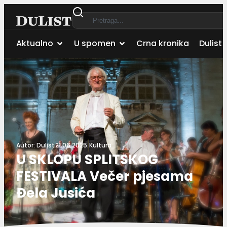
Aktualno
U spomen
Crna kronika
Dulist 
Autor:
Dulist
21.06.2025.
Kultura
U SKLOPU SPLITSKOG
FESTIVALA Večer pjesama
Đela Jusića