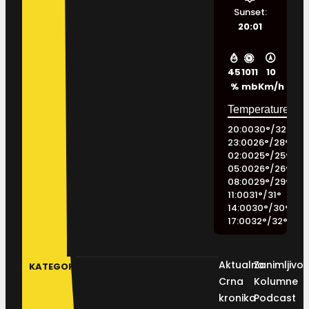
Sunset:
20:01
45
1011
10
%
mb
Km/h
20:00
30
°
/
32
°
23:00
26
°
/
28
°
02:00
25
°
/
25
°
05:00
26
°
/
26
°
08:00
29
°
/
29
°
11:00
31
°
/
31
°
14:00
30
°
/
30
°
17:00
32
°
/
32
°
Aktualno
Zanimljivos
KATEGORIJE
Crna
Kolumne
kronika
Podcast