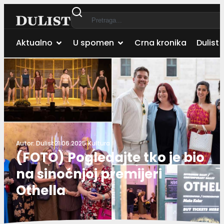
Aktualno
U spomen
Crna kronika
Dulist 
Autor:
Dulist
21.06.2025.
Kultura
(FOTO) Pogledajte tko je bio
na sinoćnjoj premijeri
Othella