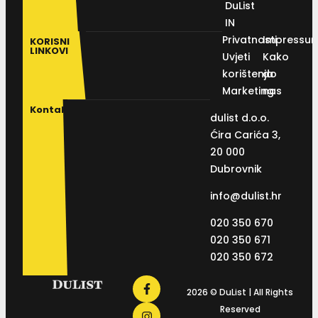
DuList
IN
Privatnosti
Impressu
KORISNI
LINKOVI
Uvjeti
Kako
korištenja
do
Marketing
nas
Kontakt
dulist d.o.o.
Ćira Carića 3,
20 000
Dubrovnik
info@dulist.hr
020 350 670
020 350 671
020 350 672
2026 © DuList | All Rights
Reserved