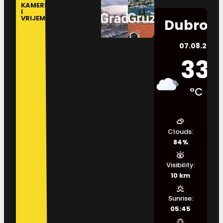
KAMERE
I
VRIJEME
Dubrovn
07.08.2026.
33
°C
Clouds:
84%
Visibility:
10 km
Sunrise:
05:45