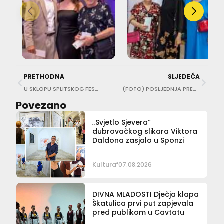
PRETHODNA
SLJEDEĆA
U SKLOPU SPLITSKOG FESTIVALA Večer pjesama Đela Jusića
(FOTO) POSLJEDNJA PREMIJERA NA IGRAMA Zavirite na zagrebačke probe “Galeba”!
Povezano
„Svjetlo Sjevera“
dubrovačkog slikara Viktora
Daldona zasjalo u Sponzi
Kultura
07.08.2026
DIVNA MLADOSTI Dječja klapa
Škatulica prvi put zapjevala
pred publikom u Cavtatu