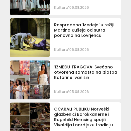
Kultura
06.08.2026
Rasprodana ‘Medeja’ u režiji
Martina Kušeja od sutra
ponovno na Lovrjencu
Kultura
06.08.2026
‘IZMEĐU TRAGOVA’ Svečano
otvorena samostalna izložba
Katarine Ivanišin
Kultura
05.08.2026
OČARALI PUBLIKU Norveški
glazbenici Barokkanerne i
Ragnhild Hemsing spojili
Vivaldija i nordijsku tradiciju