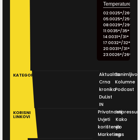
02:00
25
°
/
26
°
05:00
25
°
/
25
°
08:00
29
°
/
29
°
11:00
35
°
/
35
°
14:00
31
°
/
31
°
17:00
32
°
/
32
°
20:00
31
°
/
31
°
23:00
26
°
/
26
°
Aktualno
Zanimljivos
KATEGORIJE
Crna
Kolumne
kronika
Podcast
DuList
IN
Privatnosti
Impressu
KORISNI
LINKOVI
Uvjeti
Kako
korištenja
do
Marketing
nas