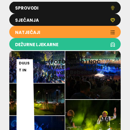
SPROVODI
SJEĆANJA
NATJEČAJI
DEŽURNE LJEKARNE
(FOTO/VIDEO) NOĆ
07.08.2
DULIS
UVALE Publika uglas
026
T IN
pjevala Bebekove
hitove