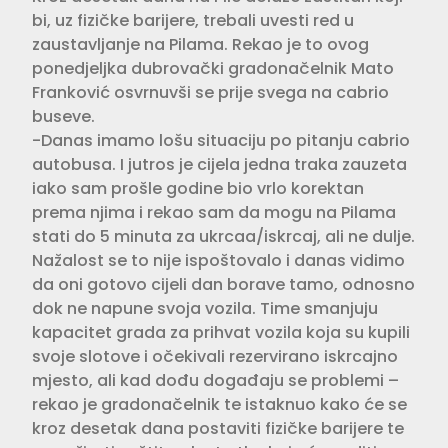
bi, uz fizičke barijere, trebali uvesti red u
zaustavljanje na Pilama. Rekao je to ovog
ponedjeljka dubrovački gradonačelnik Mato
Franković osvrnuvši se prije svega na cabrio
buseve.
-Danas imamo lošu situaciju po pitanju cabrio
autobusa. I jutros je cijela jedna traka zauzeta
iako sam prošle godine bio vrlo korektan
prema njima i rekao sam da mogu na Pilama
stati do 5 minuta za ukrcaa/iskrcaj, ali ne dulje.
Nažalost se to nije ispoštovalo i danas vidimo
da oni gotovo cijeli dan borave tamo, odnosno
dok ne napune svoja vozila. Time smanjuju
kapacitet grada za prihvat vozila koja su kupili
svoje slotove i očekivali rezervirano iskrcajno
mjesto, ali kad dođu događaju se problemi –
rekao je gradonačelnik te istaknuo kako će se
kroz desetak dana postaviti fizičke barijere te