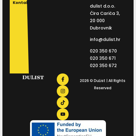
Kontakt
dulist d.o.o.
Ćira Carića 3,
20 000
Dubrovnik
info@dulist.hr
020 350 670
020 350 671
020 350 672
2026 © DuList | All Rights
Reserved