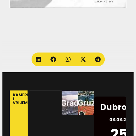
KAMERE
I
VRIJEME
Dubrovn
08.08.2026.
25