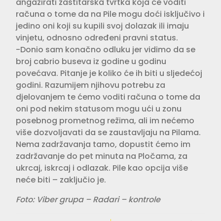
angažirati zaštitarska tvrtka koja će voditi
računa o tome da na Pile mogu doći isključivo i
jedino oni koji su kupili svoj dolazak ili imaju
vinjetu, odnosno određeni pravni status.
-Donio sam konačno odluku jer vidimo da se
broj cabrio buseva iz godine u godinu
povećava. Pitanje je koliko će ih biti u sljedećoj
godini. Razumijem njihovu potrebu za
djelovanjem te ćemo voditi računa o tome da
oni pod nekim statusom mogu ući u zonu
posebnog prometnog režima, ali im nećemo
više dozvoljavati da se zaustavljaju na Pilama.
Nema zadržavanja tamo, dopustit ćemo im
zadržavanje do pet minuta na Pločama, za
ukrcaj, iskrcaj i odlazak. Pile kao opcija više
neće biti – zaključio je.
Foto: Viber grupa – Radari – kontrole