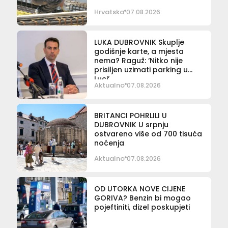
Hrvatska
07.08.2026
LUKA DUBROVNIK Skuplje
godišnje karte, a mjesta
nema? Raguž: ‘Nitko nije
prisiljen uzimati parking u
Luci’
Aktualno
07.08.2026
BRITANCI POHRLILI U
DUBROVNIK U srpnju
ostvareno više od 700 tisuća
noćenja
Aktualno
07.08.2026
OD UTORKA NOVE CIJENE
GORIVA? Benzin bi mogao
pojeftiniti, dizel poskupjeti