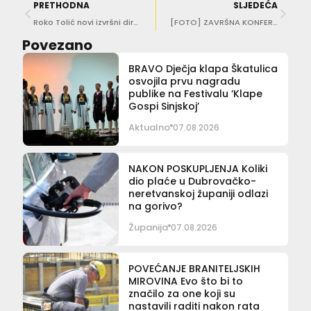
PRETHODNA
SLJEDEĆA
Roko Tolić novi izvršni direktor Aerodroma Crne Gore
[FOTO] ZAVRŠNA KONFERENCIJA O projektu ugradnje dizalica topline za gradski bazen u Gružu
Povezano
BRAVO Dječja klapa Škatulica
osvojila prvu nagradu
publike na Festivalu ‘Klape
Gospi Sinjskoj’
Aktualno
07.08.2026
NAKON POSKUPLJENJA Koliki
dio plaće u Dubrovačko-
neretvanskoj županiji odlazi
na gorivo?
Županija
07.08.2026
POVEĆANJE BRANITELJSKIH
MIROVINA Evo što bi to
značilo za one koji su
nastavili raditi nakon rata