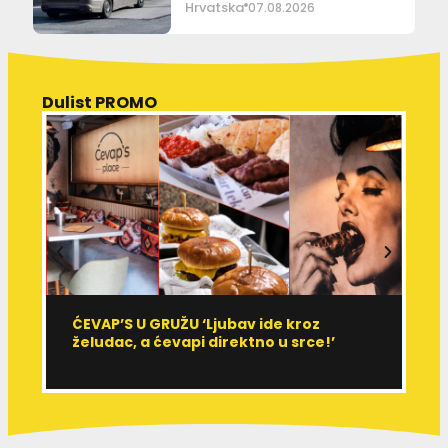
Hrvatska
07.08.2026
Dulist PROMO
ĆEVAP’S U GRUŽU ‘Ljubav ide kroz
V
želudac, a ćevapi direktno u srce!’
d