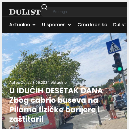
Aktualno
U spomen
Crna kronika
Dulist 
Autor:
Dulist
13.05.2024.
Aktualno
U IDUĆIH DESETAK DANA
Zbog cabrio buseva na
Pilama fizičke barijere i
zaštitari!