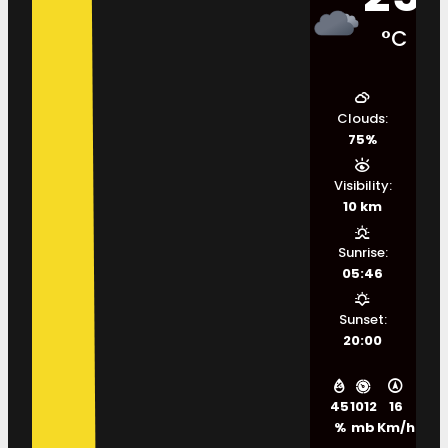
°C
Clouds:
75%
Visibility:
10 km
Sunrise:
05:46
Sunset:
20:00
45
1012
16
%
mb
Km/h