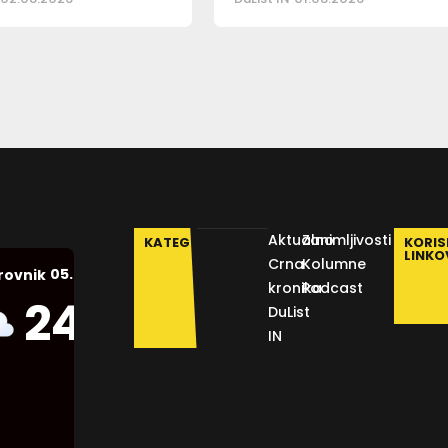
Aktualno
Zanimljivosti
KATEGORIJE
KORIS
LINKO
Crna
Kolumne
05.08.2026.
rovnik
kronika
Podcast
Humidity:
24
°C
DuList
59 %
IN
Pressure:
1014 mb
Wind: