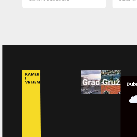
KAMERE
I
VRIJEME
Dub