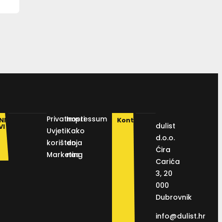
Privatnosti
Impressum
NI
Kontakt
dulist
VI
Uvjeti
Kako
d.o.o.
korištenja
do
Ćira
Marketing
nas
Carića
3, 20
000
Dubrovnik
info@dulist.hr