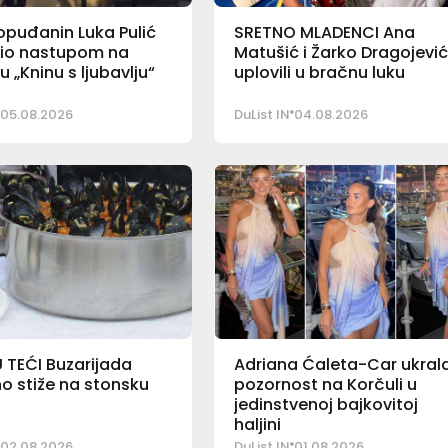
opuđanin Luka Pulić
SRETNO MLADENCI Ana
io nastupom na
Matušić i Žarko Dragojevi
u „Kninu s ljubavlju“
uplovili u bračnu luku
05.08.2026
DuList IN
04.08.2026
 TEĆI Buzarijada
Adriana Ćaleta-Car ukral
o stiže na stonsku
pozornost na Korčuli u
jedinstvenoj bajkovitoj
haljini
02.08.2026
DuList IN
01.08.2026