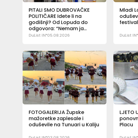
PITALI SMO DUBROVAČKE
Mladi L
POLITIČARE Idete li na
odušev
godišnji? Od Lopuda do
festival
odgovora: “Nemam ja
godišnjeg”
DuList IN
05.08.2026
DuList IN
FOTOGALERIJA Župske
LJETO U
mažoretke zaplesale i
ponovn
oduševile na Tunuari u Kaliju
Placu
DuList IN
03.08.2026
DuList IN