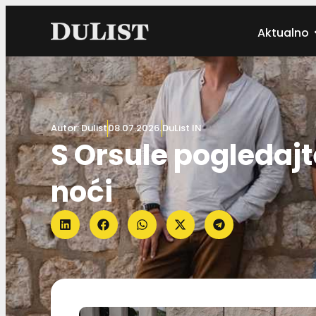
Aktualno
Autor:
Dulist
08.07.2026.
DuList IN
S Orsule pogledajte
noći