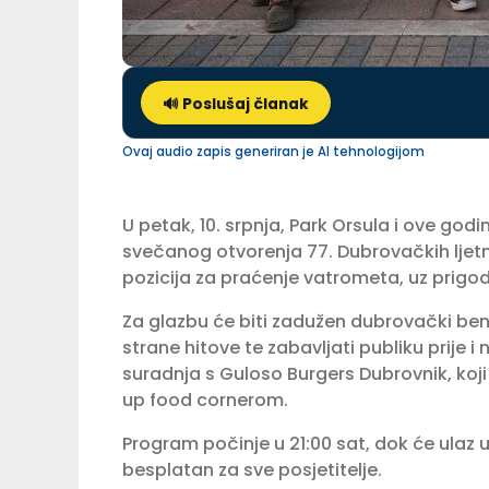
🔊 Poslušaj članak
Ovaj audio zapis generiran je AI tehnologijom
U petak, 10. srpnja, Park Orsula i ove god
svečanog otvorenja 77. Dubrovačkih ljetni
pozicija za praćenje vatrometa, uz prigo
Za glazbu će biti zadužen dubrovački bend
strane hitove te zabavljati publiku prije
suradnja s Guloso Burgers Dubrovnik, koji 
up food cornerom.
Program počinje u 21:00 sat, dok će ulaz u
besplatan za sve posjetitelje.