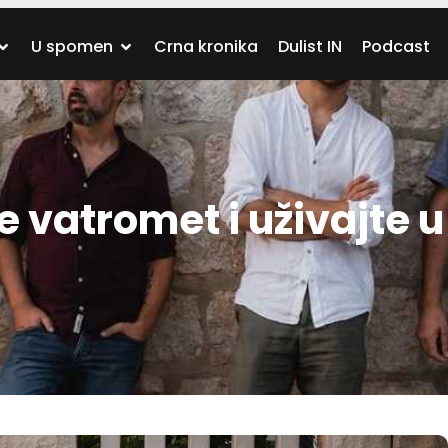
U spomen
Crna kronika
Dulist IN
Podcast
 vatromet i uživajte u 