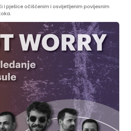
i pješice očišćenim i osvijetljenim povijesnim
toka.