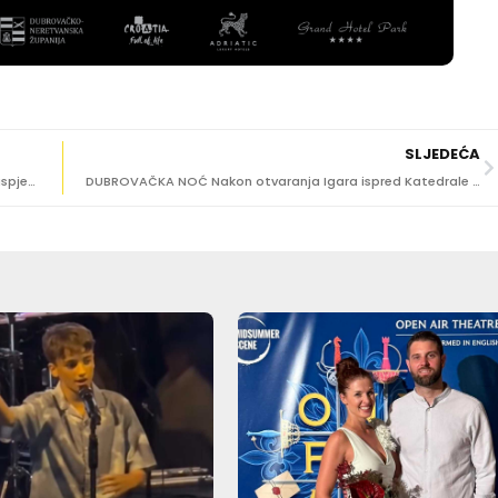
SLJEDEĆA
ROMANTIKA NA KOLODVORU Hoće li ukrajinska DJ -ica uspjeti pronaći svoju ljubav na prvi pogled?
DUBROVAČKA NOĆ Nakon otvaranja Igara ispred Katedrale nastupa Goran Karan