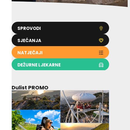
SPROVODI
SJEĆANJA
NATJEČAJI
DEŽURNE LJEKARNE
Dulist PROMO