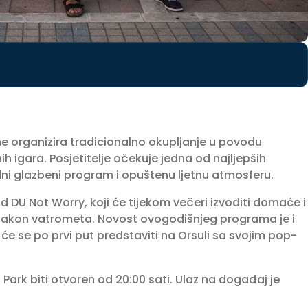
ine organizira tradicionalno okupljanje u povodu
h igara. Posjetitelje očekuje jedna od najljepših
dni glazbeni program i opuštenu ljetnu atmosferu.
 DU Not Worry, koji će tijekom večeri izvoditi domaće i
 i nakon vatrometa. Novost ovogodišnjeg programa je i
će se po prvi put predstaviti na Orsuli sa svojim pop-
 Park biti otvoren od 20:00 sati. Ulaz na događaj je