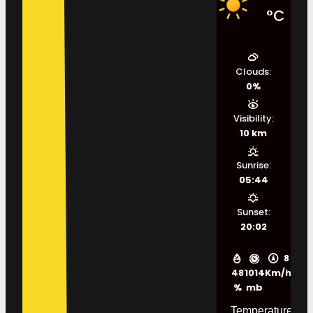
°C
Clouds:
0%
Visibility:
10 km
Sunrise:
05:44
Sunset:
20:02
8
48
1014
Km/h
%
mb