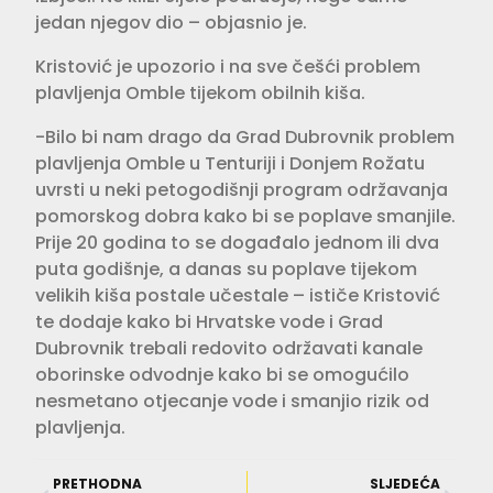
jedan njegov dio – objasnio je.
Kristović je upozorio i na sve češći problem
plavljenja Omble tijekom obilnih kiša.
-Bilo bi nam drago da Grad Dubrovnik problem
plavljenja Omble u Tenturiji i Donjem Rožatu
uvrsti u neki petogodišnji program održavanja
pomorskog dobra kako bi se poplave smanjile.
Prije 20 godina to se događalo jednom ili dva
puta godišnje, a danas su poplave tijekom
velikih kiša postale učestale – ističe Kristović
te dodaje kako bi Hrvatske vode i Grad
Dubrovnik trebali redovito održavati kanale
oborinske odvodnje kako bi se omogućilo
nesmetano otjecanje vode i smanjio rizik od
plavljenja.
PRETHODNA
SLJEDEĆA