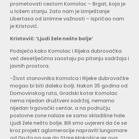
prometovati cestom Komolac – Brgat, koja je
u lošem stanju. Zato nam je izmještanje
Libertasa od iznimne važnosti – ispričao nam
je Kristović.
Kristović: ‘Ljudi žele nešto bolje’
Podsjeća kako Komolac i Rijeka dubrovačka
već desetljećima zaostaju po pitanju sadržaja i
javnih prostora.
-Život stanovnika Komolca i Rijeke dubrovačke
mogao bi biti daleko bolji. Nakon 35 godina od
Domovinskog rata, Gradski kotar Komolac
nema nijedan društveni sadržaj, nemamo
nijedan trgovački centar, a na području
poslovne zone nalaze se samo skladišne hale.
Ljudi žele nešto bolje. Bili smo uvjereni da će se
kroz projekt aglomeracije napraviti lungomare
od Gruža pa sve do Stare Mokošice jer ova