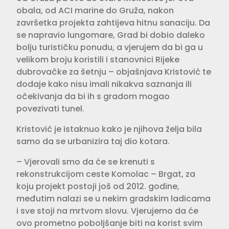
obala, od ACI marine do Gruža, nakon
završetka projekta zahtijeva hitnu sanaciju. Da
se napravio lungomare, Grad bi dobio daleko
bolju turističku ponudu, a vjerujem da bi ga u
velikom broju koristili i stanovnici Rijeke
dubrovačke za šetnju – objašnjava Kristović te
dodaje kako nisu imali nikakva saznanja ili
očekivanja da bi ih s gradom mogao
povezivati tunel.
Kristović je istaknuo kako je njihova želja bila
samo da se urbanizira taj dio kotara.
– Vjerovali smo da će se krenuti s
rekonstrukcijom ceste Komolac – Brgat, za
koju projekt postoji još od 2012. godine,
međutim nalazi se u nekim gradskim ladicama
i sve stoji na mrtvom slovu. Vjerujemo da će
ovo prometno poboljšanje biti na korist svim