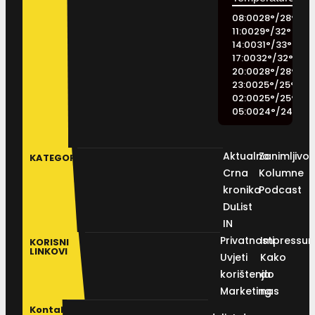
08:00
28
°
/
28
°
11:00
29
°
/
32
°
14:00
31
°
/
33
°
17:00
32
°
/
32
°
20:00
28
°
/
28
°
23:00
25
°
/
25
°
02:00
25
°
/
25
°
05:00
24
°
/
24
°
Aktualno
Zanimljivos
KATEGORIJE
Crna
Kolumne
kronika
Podcast
DuList
IN
Privatnosti
Impressu
KORISNI
LINKOVI
Uvjeti
Kako
korištenja
do
Marketing
nas
Kontakt