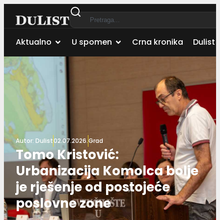
Aktualno
U spomen
Crna kronika
Dulist 
Autor:
Dulist
02.07.2026.
Grad
Tomo Kristović:
Urbanizacija Komolca bolje
je rješenje od postojeće
poslovne zone