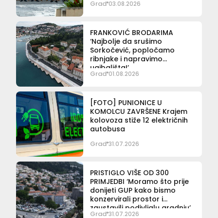
Grad
03.08.2026
FRANKOVIĆ BRODARIMA
‘Najbolje da srušimo
Sorkočević, popločamo
ribnjake i napravimo
ugibališta!’
Grad
01.08.2026
[FOTO] PUNIONICE U
KOMOLCU ZAVRŠENE Krajem
kolovoza stiže 12 električnih
autobusa
Grad
31.07.2026
PRISTIGLO VIŠE OD 300
PRIMJEDBI ‘Moramo što prije
donijeti GUP kako bismo
konzervirali prostor i
zaustavili podivljalu gradnju’
Grad
31.07.2026