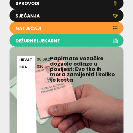
SPROVODI
SJEĆANJA
NATJEČAJI
DEŽURNE LJEKARNE
Papirnate vozačke
06.08.2
HRVAT
dozvole odlaze u
026
SKA
povijest: Evo tko ih
mora zamijeniti i koliko
to košta