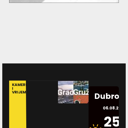
KAMERE
I
VRIJEME
Dubrovn
06.08.2026.
25