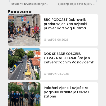
Studenti hrvatskih korijena iz SAD-a posjetili Dubrovnik u sklopu programa razmjene s Montereyom
Sjećanje koje obvezuje: U Trstenom odana počast hrvatskim braniteljima
Povezano
BBC PODCAST Dubrovnik
predstavljen kao svjetski
primjer održivog turizma
Grad
05.08.2026
DOK SE SADE KOŠĆELE,
OTVARA SE PITANJE Što je s
četverotračnim Vojnovićem?
Grad
04.08.2026
Položeni vijenci i svijeće za
poginule branitelje i civile u
Zatonu