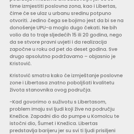
time izmjestiti poslovna zona, kao i Libertas,
čime će se ulaz u urbanu sredinu potpuno
otvoriti. Jedino čega se bojimo jest da bi se na
donošenje UPU-a moglo dugo čekati. Ne bih
volio da to traje sljedećih 15 ili 20 godina, nego
da se stvore pravni uvjeti i da realizacija
započne u roku od pet do deset godina. Sve
drugo apsolutno podržavamo – objasnio je
Kristović.
Kristović smatra kako će izmještanje poslovne
zone i Libertasa znatno poboljšati kvalitetu
života stanovnika ovog područja.
-Kad govorimo o suživotu s Libertasom,
problem imaju svi ljudi koji žive na području
Knežice. Zapadni dio do pumpe u Komolcu te
istočni dio, Šumet i Knežica. Libertas
predstavlja barijeru jer su svi ti ljudi prisiljeni