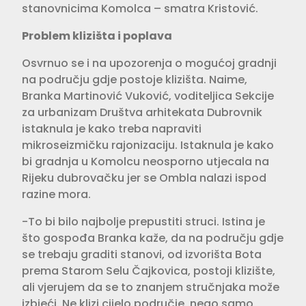
stanovnicima Komolca – smatra Kristović.
Problem klizišta i poplava
Osvrnuo se i na upozorenja o mogućoj gradnji
na području gdje postoje klizišta. Naime,
Branka Martinović Vuković, voditeljica Sekcije
za urbanizam Društva arhitekata Dubrovnik
istaknula je kako treba napraviti
mikroseizmičku rajonizaciju. Istaknula je kako
bi gradnja u Komolcu neosporno utjecala na
Rijeku dubrovačku jer se Ombla nalazi ispod
razine mora.
-To bi bilo najbolje prepustiti struci. Istina je
što gospođa Branka kaže, da na području gdje
se trebaju graditi stanovi, od izvorišta Bota
prema Starom Selu Čajkovica, postoji klizište,
ali vjerujem da se to znanjem stručnjaka može
izbjeći. Ne klizi cijelo područje, nego samo