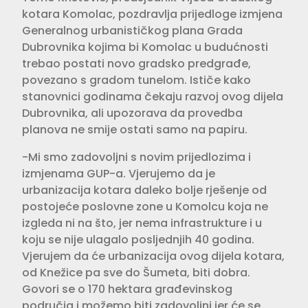
kotara Komolac, pozdravlja prijedloge izmjena
Generalnog urbanističkog plana Grada
Dubrovnika kojima bi Komolac u budućnosti
trebao postati novo gradsko predgrađe,
povezano s gradom tunelom. Ističe kako
stanovnici godinama čekaju razvoj ovog dijela
Dubrovnika, ali upozorava da provedba
planova ne smije ostati samo na papiru.
-Mi smo zadovoljni s novim prijedlozima i
izmjenama GUP-a. Vjerujemo da je
urbanizacija kotara daleko bolje rješenje od
postojeće poslovne zone u Komolcu koja ne
izgleda ni na što, jer nema infrastrukture i u
koju se nije ulagalo posljednjih 40 godina.
Vjerujem da će urbanizacija ovog dijela kotara,
od Knežice pa sve do Šumeta, biti dobra.
Govori se o 170 hektara građevinskog
područja i možemo biti zadovoljni jer će se