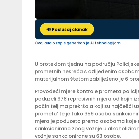
🔊 Poslušaj članak
Ovaj audio zapis generiran je AI tehnologijom
U proteklom tjednu na području Policijsk
prometnih nesreća s ozlijeđenim osobama u
materijalnom štetom zabilježeno je 6 pr
Provodeći mjere kontrole prometa policijs
poduzeli 978 represivnih mjera od koji
počiniteljima prekršaja koji su najčešći uz
prometu’ te je tako 359 osoba sankcioni
mjera je poduzeto prema osobama koje nis
sankcionirano zbog vožnje u alkoholizir
vožnje sankcionirane su 63 osobe.