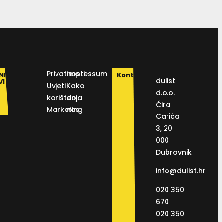
Privatnosti
Impressum
NI
Kontakt
dulist
VI
Uvjeti
Kako
d.o.o.
korištenja
do
Ćira
Marketing
nas
Carića
3, 20
000
Dubrovnik
info@dulist.hr
020 350
670
020 350