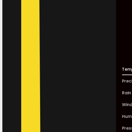
Tem
Prec
Rain
Win
Humi
Pres