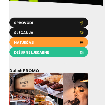
SPROVODI
SJEĆANJA
NATJEČAJI
DEŽURNE LJEKARNE
Dulist PROMO