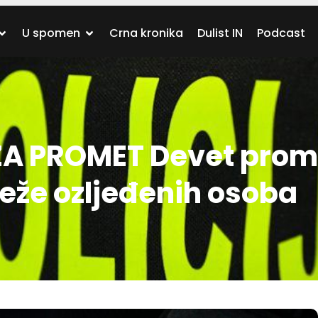
U spomen
Crna kronika
Dulist IN
Podcast
ZA PROMET Devet prom
eže ozljeđenih osoba