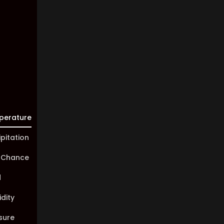
Visibility:
10 km
Sunrise:
05:46
Sunset:
20:00
perature
ipitation
 Chance
d
dity
sure