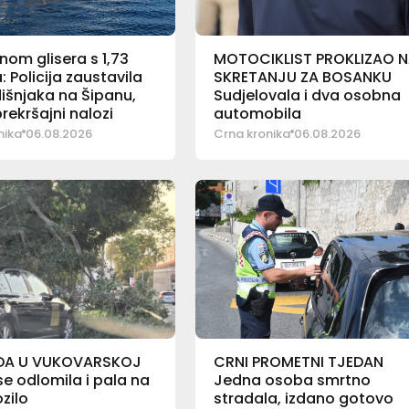
nom glisera s 1,73
MOTOCIKLIST PROKLIZAO 
: Policija zaustavila
SKRETANJU ZA BOSANKU
išnjaka na Šipanu,
Sudjelovala i dva osobna
prekršajni nalozi
automobila
nika
06.08.2026
Crna kronika
06.08.2026
DA U VUKOVARSKOJ
CRNI PROMETNI TJEDAN
e odlomila i pala na
Jedna osoba smrtno
ozilo
stradala, izdano gotovo