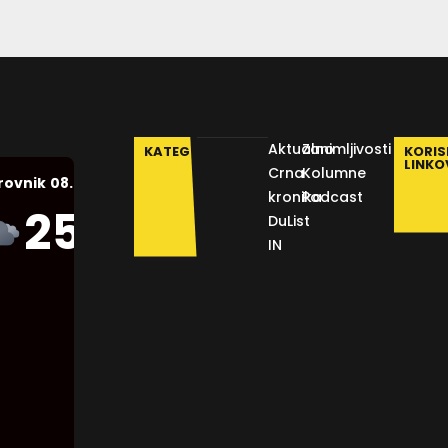
Aktualno
Zanimljivosti
KATEGORIJE
KORIS
LINKO
Crna
Kolumne
08.08.2026.
rovnik
kronika
Podcast
Humidity:
25
°C
DuList
45 %
IN
Pressure:
1012 mb
Wind:
16
Km/h
Clouds:
75%