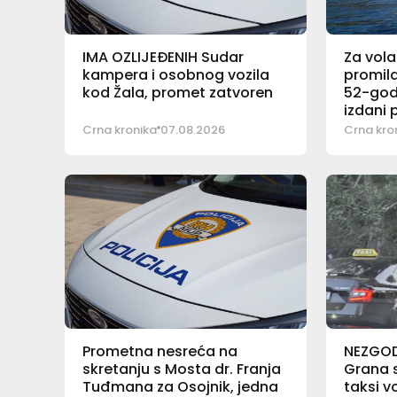
IMA OZLIJEĐENIH Sudar
Za vola
kampera i osobnog vozila
promila
kod Žala, promet zatvoren
52-god
izdani 
Crna kronika
07.08.2026
Crna kro
Prometna nesreća na
NEZGO
skretanju s Mosta dr. Franja
Grana s
Tuđmana za Osojnik, jedna
taksi v