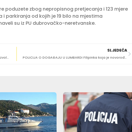
re poduzete zbog nepropisnog pretjecanja i 123 mjere
 parkiranja od kojih je 19 bilo na mjestima
naveli su iz PU dubrovačko-neretvanske.
SLJEDEĆA
VOZIO SA SKORO TRI PROMILA Oduzeta mu vozačka dozvola i kažnjen sa 1.610 eura
POLICIJA O DOGAĐAJU U LUMBARDI Filipinka koja je novorođenče ostavila u košari u istražnom zatvoru