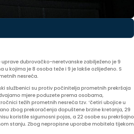
e uprave dubrovačko-neretvanske zabilježeno je 9
 kojima je 8 osoba teže i 9 je lakše ozlijeđeno. S
ometnih nesreća.
ki službenici su protiv počinitelja prometnih prekršaja
h izdvajamo mjere poduzete prema osobama,
ročnici težih prometnih nesreća tzv. ‘četiri ubojice u
rano zbog prekoračenja dopuštene brzine kretanja, 29
u koristile sigurnosni pojas, a 22 osobe su prekršajno
anom stanju. Zbog nepropisne uporabe mobitela tijekom