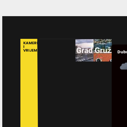
KAMERE
I
VRIJEME
Dub