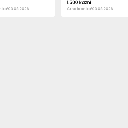
1.500 kazni
nika
03.08.2026
Crna kronika
03.08.2026