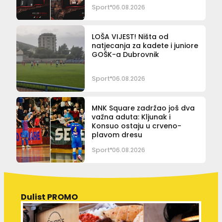
Sport
06.08.2026
LOŠA VIJEST! Ništa od
natjecanja za kadete i juniore
GOŠK-a Dubrovnik
Sport
06.08.2026
MNK Square zadržao još dva
važna aduta: Kljunak i
Konsuo ostaju u crveno-
plavom dresu
Sport
06.08.2026
Dulist PROMO