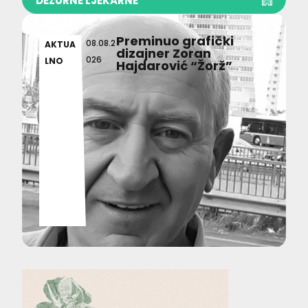
DEŽURNE LJEKARNE
Preminuo grafički
08.08.2
AKTUA
dizajner Zoran
026
LNO
Hajdarović “Žorž”