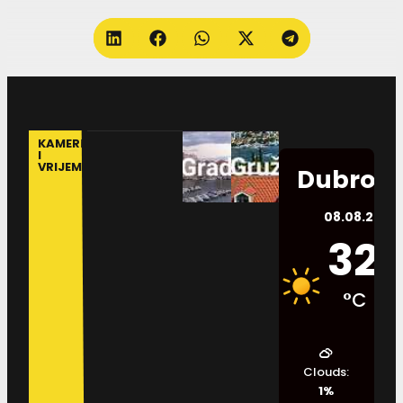
KAMERE
I
VRIJEME
Dubrovn
08.08.2026.
32
°C
Clouds:
1%