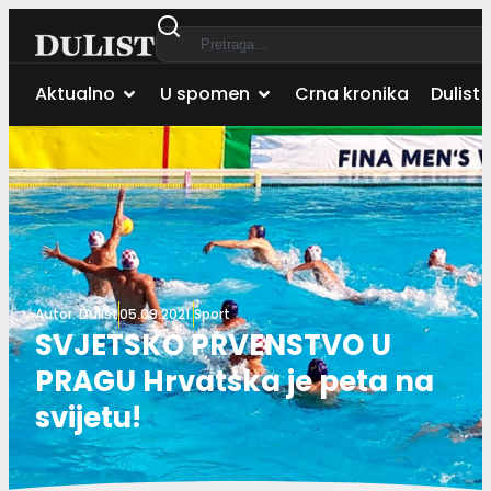
Aktualno
U spomen
Crna kronika
Dulist 
Autor:
Dulist
05.09.2021.
Sport
SVJETSKO PRVENSTVO U
PRAGU Hrvatska je peta na
svijetu!