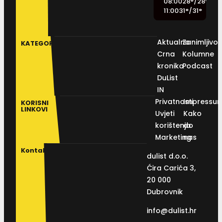
08:00
28
°
/
28
°
11:00
31
°
/
31
°
Aktualno
Zanimljivos
KATEGORIJE
Crna
Kolumne
kronika
Podcast
DuList
IN
Privatnosti
Impressu
KORISNI
LINKOVI
Uvjeti
Kako
korištenja
do
Marketing
nas
Kontakt
dulist d.o.o.
Ćira Carića 3,
20 000
Dubrovnik
info@dulist.hr