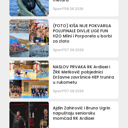
Sport
08.08.2026
(FOTO) KIŠA NIJE POKVARILA
POLUFINALE DIVLJE LIGE FUN
H2O Mlini i Porporela u borbi
za zlato
Sport
07.08.2026
NASLOV PRVAKA RK Ardiaei i
ŽRK Metković pobjednici
Državne završnice HEP trunira
u rukometu
Sport
07.08.2026
Ajdin Zahirović i Bruno Ugrin
napuštaju seniorsku
momčad RK Ardiaei