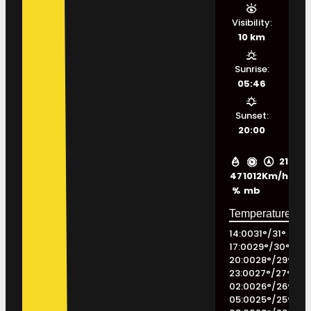
Visibility:
10 km
Sunrise:
05:46
Sunset:
20:00
21
47
1012
Km/h
%
mb
14:00
31
°
/
31
°
17:00
29
°
/
30
°
20:00
28
°
/
29
°
23:00
27
°
/
27
°
02:00
26
°
/
26
°
05:00
25
°
/
25
°