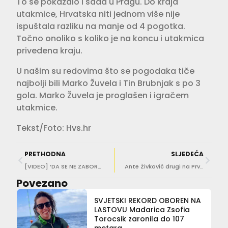
To se pokazalo i sada u Pragu. Do kraja
utakmice, Hrvatska niti jednom više nije
ispuštala razliku na manje od 4 pogotka.
Točno onoliko s koliko je na koncu i utakmica
privedena kraju.
U našim su redovima što se pogodaka tiče
najbolji bili Marko Žuvela i Tin Brubnjak s po 3
gola. Marko Žuvela je proglašen i igračem
utakmice.
Tekst/Foto: Hvs.hr
PRETHODNA
SLJEDEĆA
[VIDEO] ‘DA SE NE ZABORAVI’ S Pila krenuo biciklistički maraton od Dubrovnika do Vukovara
Ante Živković drugi na Prvenstvu Hrvatske u trailu
Povezano
SVJETSKI REKORD OBOREN NA
LASTOVU Mađarica Zsofia
Torocsik zaronila do 107
metara