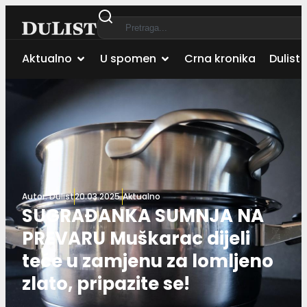
Aktualno
U spomen
Crna kronika
Dulist 
Autor:
Dulist
20.03.2025.
Aktualno
SUGRAĐANKA SUMNJA NA
PREVARU Muškarac dijeli
teće u zamjenu za lomljeno
zlato, pripazite se!