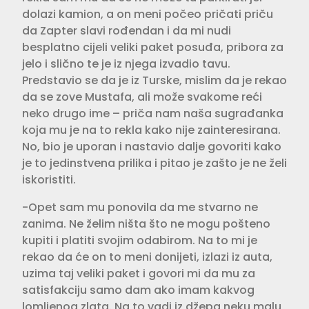
dolazi kamion, a on meni počeo pričati priču
da Zapter slavi rođendan i da mi nudi
besplatno cijeli veliki paket posuđa, pribora za
jelo i slično te je iz njega izvadio tavu.
Predstavio se da je iz Turske, mislim da je rekao
da se zove Mustafa, ali može svakome reći
neko drugo ime – priča nam naša sugrađanka
koja mu je na to rekla kako nije zainteresirana.
No, bio je uporan i nastavio dalje govoriti kako
je to jedinstvena prilika i pitao je zašto je ne želi
iskoristiti.
-Opet sam mu ponovila da me stvarno ne
zanima. Ne želim ništa što ne mogu pošteno
kupiti i platiti svojim odabirom. Na to mi je
rekao da će on to meni donijeti, izlazi iz auta,
uzima taj veliki paket i govori mi da mu za
satisfakciju samo dam ako imam kakvog
lomljenog zlata. Na to vadi iz džepa neku malu