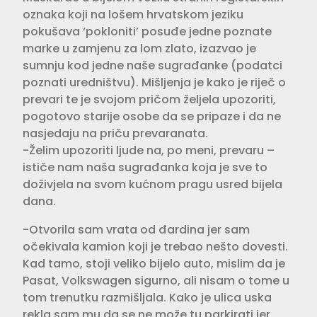
oznaka koji na lošem hrvatskom jeziku
pokušava ‘pokloniti’ posuđe jedne poznate
marke u zamjenu za lom zlato, izazvao je
sumnju kod jedne naše sugrađanke (podatci
poznati uredništvu). Mišljenja je kako je riječ o
prevari te je svojom pričom željela upozoriti,
pogotovo starije osobe da se pripaze i da ne
nasjedaju na priču prevaranata.
-Želim upozoriti ljude na, po meni, prevaru –
ističe nam naša sugrađanka koja je sve to
doživjela na svom kućnom pragu usred bijela
dana.
-Otvorila sam vrata od đardina jer sam
očekivala kamion koji je trebao nešto dovesti.
Kad tamo, stoji veliko bijelo auto, mislim da je
Pasat, Volkswagen sigurno, ali nisam o tome u
tom trenutku razmišljala. Kako je ulica uska
rekla sam mu da se ne može tu parkirati jer