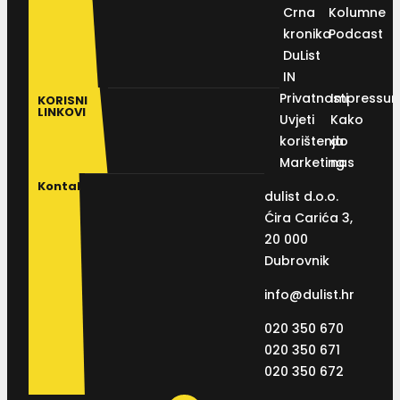
Crna
Kolumne
kronika
Podcast
DuList
IN
Privatnosti
Impressu
KORISNI
LINKOVI
Uvjeti
Kako
korištenja
do
Marketing
nas
Kontakt
dulist d.o.o.
Ćira Carića 3,
20 000
Dubrovnik
info@dulist.hr
020 350 670
020 350 671
020 350 672