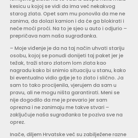
kesicu u kojoj se vidi da ima već nekakvog
starog zlata. Opet sam mu ponovila da me ne
zanima, da dolazi kamion i da će ga blokirati i
neće moći proći. Na to je sjeo u auto i odjurio –
prepričava nam naša sugrađanka.
– Moje viđenje je da na taj način uhvati stariju
osobu, kojoj se ponudi donijeti taj paket jer je
težak, traži staro zlatom lom zlata kao
nagradu kako bi snimio situaciju u stanu, kako
bi eventualno vidio gdje je to zlato i slično. Ja
sam to tako procijenila, vjerujem da sam u
pravu, ali ne mogu ništa garantirati. Meni se
nije dogodilo da me je prevario jer sam
oprezna i ne zanimaju me takve stvari –
zaključuje naša sugrađanka te poziva sve na
oprez.
Inače, diljem Hrvatske već su zabilježene razne