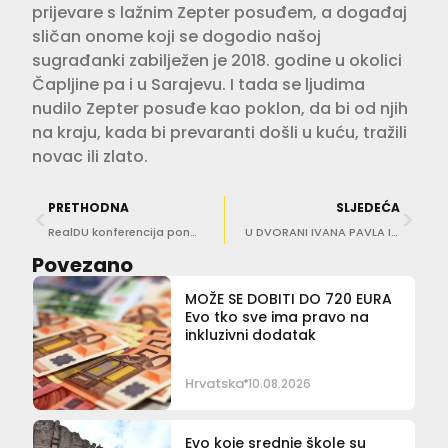
prijevare s lažnim Zepter posuđem, a događaj
sličan onome koji se dogodio našoj
sugrađanki zabilježen je 2018. godine u okolici
Čapljine pa i u Sarajevu. I tada se ljudima
nudilo Zepter posuđe kao poklon, da bi od njih
na kraju, kada bi prevaranti došli u kuću, tražili
novac ili zlato.
PRETHODNA
SLJEDEĆA
RealDU konferencija ponovno okuplja stručnjake za nekretnine i turizam
U DVORANI IVANA PAVLA II. 1100. obljetnica hrvatskog kraljevstva
Povezano
MOŽE SE DOBITI DO 720 EURA
Evo tko sve ima pravo na
inkluzivni dodatak
Hrvatska
10.08.2026
Evo koje srednje škole su