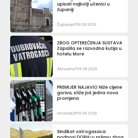
upisali najbolji učenici u
županiji
Županija
09.08.2026
ZBOG OPTEREĆENJA SUSTAVA
Zapalila se razvodna kutija u
hotelu More
Aktualno
09.08.2026
PREMIJER NAJAVIO Niže cijene
goriva, stiže još jedna nova
promjena
Hrvatska
09.08.2026
Sindikat vatrogasaca
podnosi DORH-u prijavu zbog