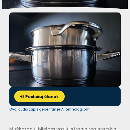
🔊 Poslušaj članak
Ovaj audio zapis generiran je AI tehnologijom
Muškarac u bijelom vozilu stranih registarskih