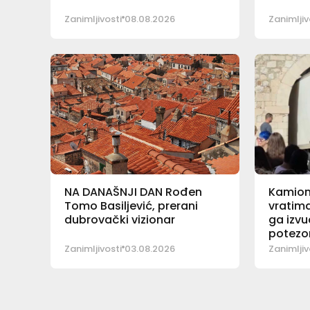
Zanimljivosti
08.08.2026
Zanimljiv
NA DANAŠNJI DAN Rođen
Kamion
Tomo Basiljević, prerani
vratima
dubrovački vizionar
ga izvu
potez
Zanimljivosti
03.08.2026
Zanimljiv