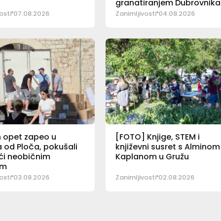
granatiranjem Dubrovnika
osti
07.08.2026
Zanimljivosti
04.08.2026
 opet zapeo u
[FOTO] Knjige, STEM i
 od Ploča, pokušali
književni susret s Alminom
ći neobičnim
Kaplanom u Gružu
om
osti
03.08.2026
Zanimljivosti
02.08.2026