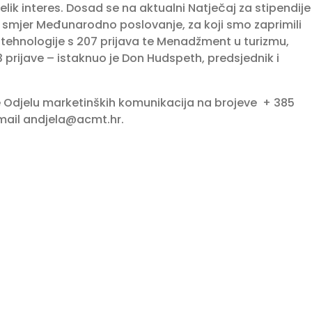
lik interes. Dosad se na aktualni Natječaj za stipendije
 za smjer Međunarodno poslovanje, za koji smo zaprimili
e tehnologije s 207 prijava te Menadžment u turizmu,
3 prijave – istaknuo je Don Hudspeth, predsjednik i
 se Odjelu marketinških komunikacija na brojeve + 385
-mail
andjela@acmt.hr
.