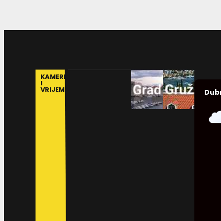
KAMERE
I
VRIJEME
Dub