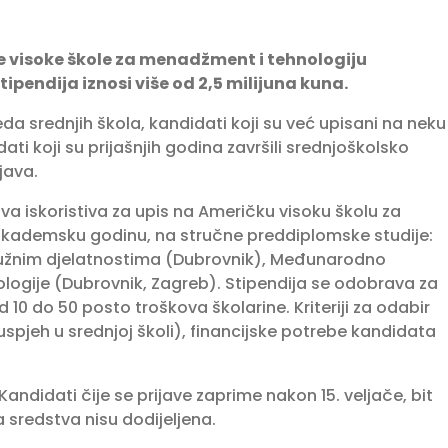
e visoke škole za menadžment i tehnologiju
tipendija iznosi više od 2,5 milijuna kuna.
reda srednjih škola, kandidati koji su već upisani na neku
ati koji su prijašnjih godina završili srednjoškolsko
java.
a iskoristiva za upis na Američku visoku školu za
 akademsku godinu, na stručne preddiplomske studije:
služnim djelatnostima (Dubrovnik), Međunarodno
ologije (Dubrovnik, Zagreb). Stipendija se odobrava za
10 do 50 posto troškova školarine. Kriteriji za odabir
jeh u srednjoj školi), financijske potrebe kandidata
. Kandidati čije se prijave zaprime nakon 15. veljače, bit
 sredstva nisu dodijeljena.