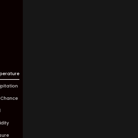
88%
Visibility:
10 km
Sunrise:
05:46
Sunset:
20:00
perature
ipitation
 Chance
d
dity
sure