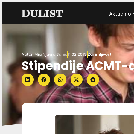
Aktualno
Autor:
Mia Njavro Banić
11.02.2013.
Zanimljivosti
Stipendije ACMT-a