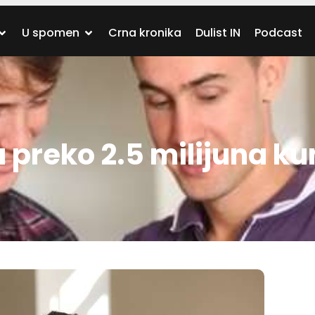
U spomen
Crna kronika
Dulist IN
Podcast
 preko 2.5 milijuna k