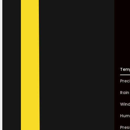
Tem
Prec
Rain
Win
Humi
Pres