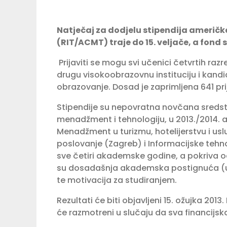
Natječaj za dodjelu stipendija američk
(RIT/ACMT) traje do 15. veljače, a fond s
Prijaviti se mogu svi učenici četvrtih raz
drugu visokoobrazovnu instituciju i kandid
obrazovanje. Dosad je zaprimljena 641 pri
Stipendije su nepovratna novčana sredstv
menadžment i tehnologiju, u 2013./2014.
Menadžment u turizmu, hotelijerstvu i u
poslovanje (Zagreb) i Informacijske tehn
sve četiri akademske godine, a pokriva od 
su dosadašnja akademska postignuća (usp
te motivacija za studiranjem.
Rezultati će biti objavljeni 15. ožujka 2013
će razmotreni u slučaju da sva financijska