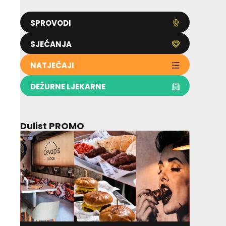
SPROVODI
SJEĆANJA
NATJEČAJI
DEŽURNE LJEKARNE
Dulist PROMO