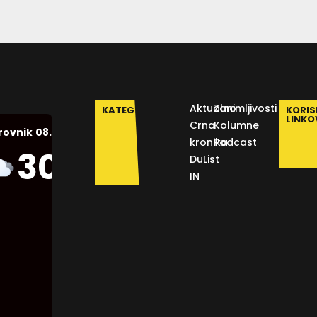
Aktualno
Zanimljivosti
KATEGORIJE
KORIS
LINKO
Crna
Kolumne
08.08.2026.
rovnik
kronika
Podcast
Humidity:
30
°C
DuList
54 %
IN
Pressure:
1012 mb
Wind:
3
Km/h
Clouds: