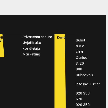
Privatnosti
Impressum
NI
Kontakt
dulist
VI
Uvjeti
Kako
d.o.o.
korištenja
do
Ćira
Marketing
nas
Carića
3, 20
000
Dubrovnik
info@dulist.hr
020 350
670
020 350