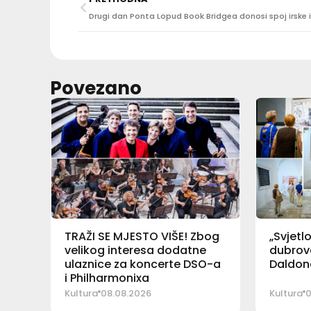
Povezano
TRAŽI SE MJESTO VIŠE! Zbog
„Svjetl
velikog interesa dodatne
dubrova
ulaznice za koncerte DSO-a
Daldona
i Philharmonixa
Kultura
08.08.2026
Kultura
0