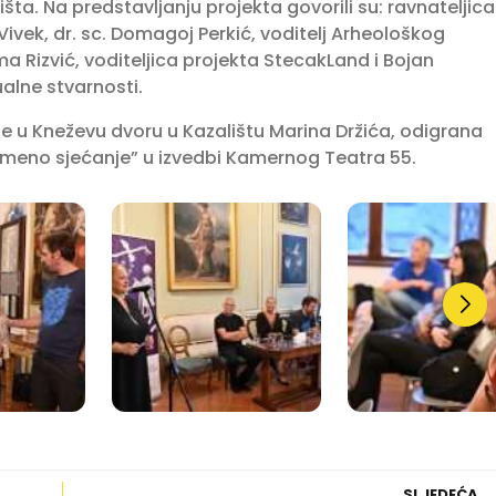
išta. Na predstavljanju projekta govorili su: ravnateljica
Vivek, dr. sc. Domagoj Perkić, voditelj Arheološkog
a Rizvić, voditeljica projekta StecakLand i Bojan
tualne stvarnosti.
je u Kneževu dvoru u Kazalištu Marina Držića, odigrana
ameno sjećanje” u izvedbi Kamernog Teatra 55.
SLJEDEĆA