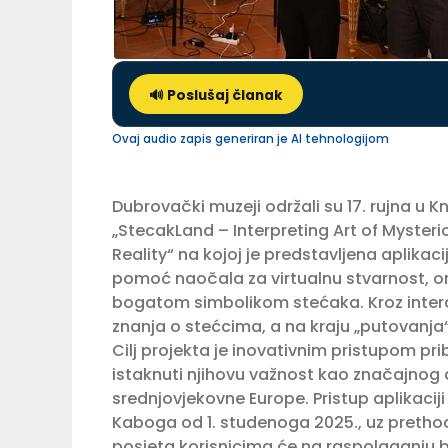
🔊 Poslušaj članak
Ovaj audio zapis generiran je AI tehnologijom
Dubrovački muzeji održali su 17. rujna u 
„StecakLand – Interpreting Art of Myste
Reality“ na kojoj je predstavljena aplikaci
pomoć naočala za virtualnu stvarnost, o
bogatom simbolikom stećaka. Kroz interakt
znanja o stećcima, a na kraju „putovanja“ m
Cilj projekta je inovativnim pristupom pribl
istaknuti njihovu važnost kao značajnog d
srednjovjekovne Europe. Pristup aplikaciji
Kaboga od 1. studenoga 2025., uz pretho
posjeta korisnicima će na raspolaganju bit