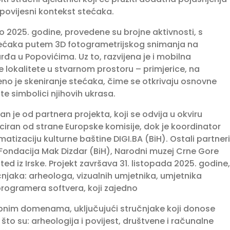
-povijesni kontekst stećaka.
o 2025. godine, provedene su brojne aktivnosti, s
tećaka putem 3D fotogrametrijskog snimanja na
urđa u Popovićima. Uz to, razvijena je i mobilna
e lokalitete u stvarnom prostoru – primjerice, na
no je skeniranje stećaka, čime se otkrivaju osnovne
te simbolici njihovih ukrasa.
 je od partnera projekta, koji se odvija u okviru
iran od strane Europske komisije, dok je koordinator
rmatizaciju kulturne baštine DIGI.BA (BiH). Ostali partneri
, Fondacija Mak Dizdar (BiH), Narodni muzej Crne Gore
ed iz Irske. Projekt završava 31. listopada 2025. godine,
učnjaka: arheologa, vizualnih umjetnika, umjetnika
rogramera softvera, koji zajedno
rebnim domenama, uključujući stručnjake koji donose
 što su: arheologija i povijest, društvene i računalne