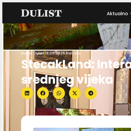
Aktualno
Autor:
Dulist
18.09.2025.
Kultura
StecakLand: Intera
srednjeg vijeka