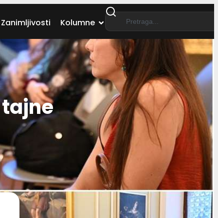
Zanimljivosti
Kolumne
 tajne