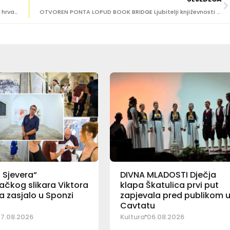
Drugi dan Ponta Lopud Book Bridgea donosi spoj irske i hrvatske književnosti
OTVOREN PONTA LOPUD BOOK BRIDGE Ljubitelji književnosti uživali u predstavljanju romana i razgovorima
o Sjevera“
DIVNA MLADOSTI Dječja
čkog slikara Viktora
klapa Škatulica prvi put
 zasjalo u Sponzi
zapjevala pred publikom 
Cavtatu
7.08.2026
Kultura
06.08.2026