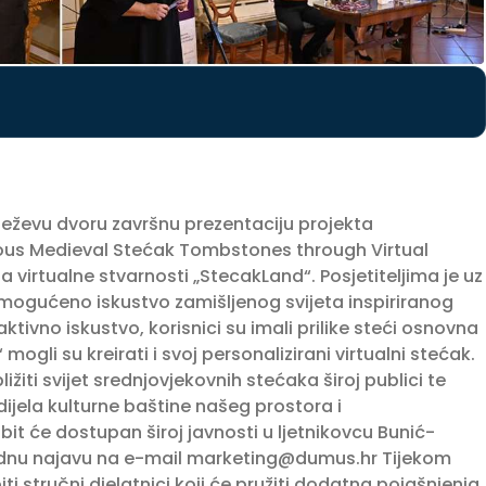
Kneževu dvoru završnu prezentaciju projekta
rious Medieval Stećak Tombstones through Virtual
ja virtualne stvarnosti „StecakLand“. Posjetiteljima je uz
mogućeno iskustvo zamišljenog svijeta inspiriranog
ivno iskustvo, korisnici su imali prilike steći osnovna
ogli su kreirati i svoj personalizirani virtualni stećak.
ižiti svijet srednjovjekovnih stećaka široj publici te
ijela kulturne baštine našeg prostora i
 bit će dostupan široj javnosti u ljetnikovcu Bunić-
dnu najavu na e-mail
marketing@dumus.hr
Tijekom
i stručni djelatnici koji će pružiti dodatna pojašnjenja