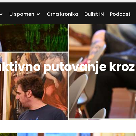
U spomen
Crna kronika
Dulist IN
Podcast
ktivno putovanje kroz