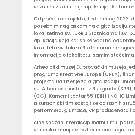
vezana uz korištenje aplikacije i kulturno
Od početka projekta, 1. studenog 2023. d
posebnim naglaskom na digitalizaciju s
lokalitetima sv. Luke u Brotnicama i sv. Đ
aplikacija koja korisnike vodi na odabran
lokalitetu sv. Luke u Brotnicama omoguće
informacije o lokalitetu, samim stećcima 
Arheološki muzej Dubrovačkih muzeja jedan
programa Kreativne Europe (CREA), financ
projekta Udruženje za digitalizaciju i info
su: Arheološki institut iz Beograda (SRB)
(CG), Kamerni teatar 55 (BiH) i NOHO Limit
a suradnički tim sastoji se od raznih str
performera, glumaca, VR producenata i p
čine snažan interdisciplinarni tim u pot
vrhunska znanja iz različitih područja kao