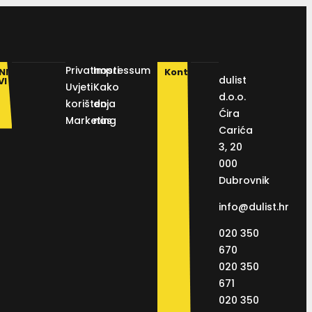
Privatnosti
Impressum
NI
Kontakt
dulist
VI
Uvjeti
Kako
d.o.o.
korištenja
do
Ćira
Marketing
nas
Carića
3, 20
000
Dubrovnik
info@dulist.hr
020 350
670
020 350
671
020 350