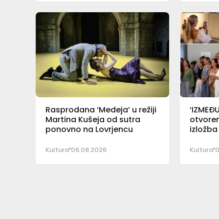
Rasprodana ‘Medeja’ u režiji
‘IZMEĐ
Martina Kušeja od sutra
otvore
ponovno na Lovrjencu
izložba
Kultura
06.08.2026
Kultura
0