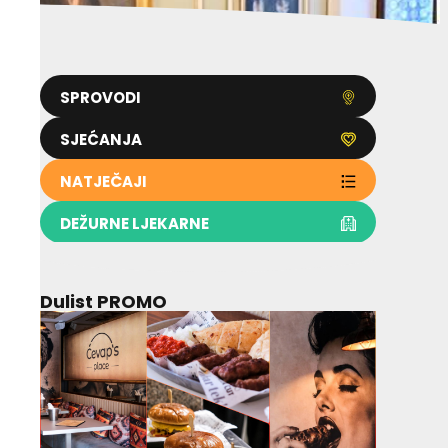
SPROVODI
SJEĆANJA
NATJEČAJI
DEŽURNE LJEKARNE
Dulist PROMO