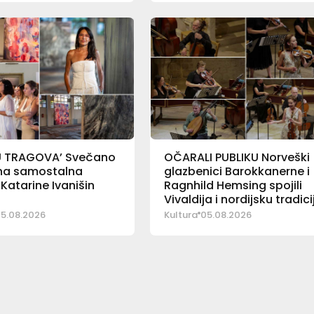
U TRAGOVA’ Svečano
OČARALI PUBLIKU Norveški
na samostalna
glazbenici Barokkanerne i
 Katarine Ivanišin
Ragnhild Hemsing spojili
Vivaldija i nordijsku tradici
5.08.2026
Kultura
05.08.2026