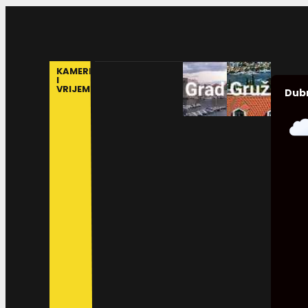
KAMERE
I
VRIJEME
Dub