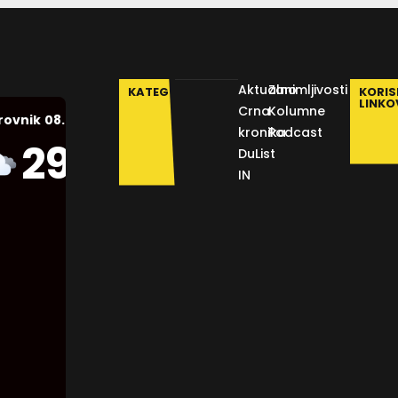
Aktualno
Zanimljivosti
KATEGORIJE
KORIS
LINKO
Crna
Kolumne
08.08.2026.
rovnik
kronika
Podcast
Humidity:
29
°C
DuList
54 %
IN
Pressure:
1012 mb
Wind:
3
Km/h
Clouds:
88%
Visibility: