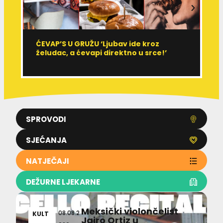
ĆEVAP’S U GRUŽU ‘Ljubav ide kroz
V
želudac, a ćevapi direktno u srce!’
d
SPROVODI
SJEĆANJA
NATJEČAJI
DEŽURNE LJEKARNE
Meksički violončelist
08.08.2
KULT
Jairo Ortiz u