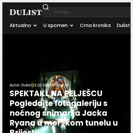
Aktualno
U spomen
Crna kronika
Dulist 
Autor:
Dulist
22.02.2022.
DuList IN
SPEKTAKL NA PELJEŠCU
Pogledajte fotogaleriju s
noćnog snimanja Jacka
Ryana u morskom tunelu u
Brijesti!