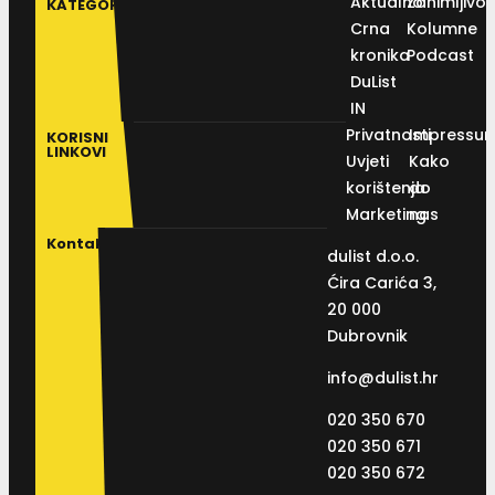
Aktualno
Zanimljivos
KATEGORIJE
Crna
Kolumne
kronika
Podcast
DuList
IN
Privatnosti
Impressu
KORISNI
LINKOVI
Uvjeti
Kako
korištenja
do
Marketing
nas
Kontakt
dulist d.o.o.
Ćira Carića 3,
20 000
Dubrovnik
info@dulist.hr
020 350 670
020 350 671
020 350 672