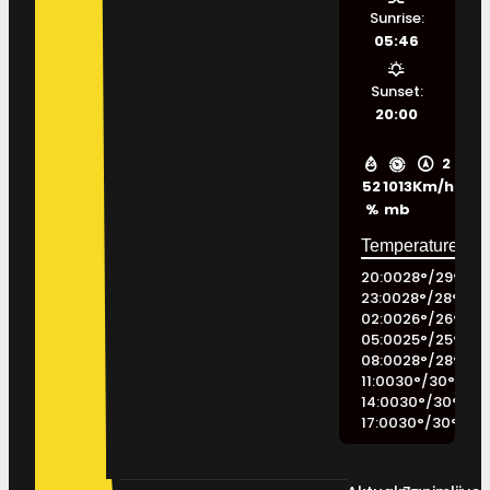
Sunrise:
05:46
Sunset:
20:00
2
52
1013
Km/h
%
mb
20:00
28
°
/
29
°
23:00
28
°
/
28
°
02:00
26
°
/
26
°
05:00
25
°
/
25
°
08:00
28
°
/
28
°
11:00
30
°
/
30
°
14:00
30
°
/
30
°
17:00
30
°
/
30
°