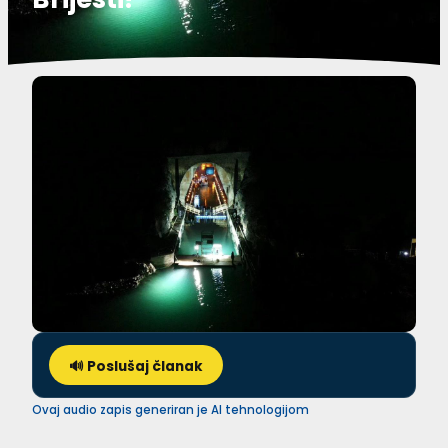
🔊 Poslušaj članak
Ovaj audio zapis generiran je AI tehnologijom