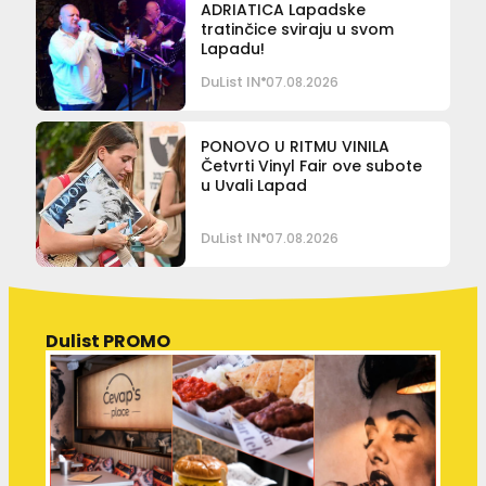
ADRIATICA Lapadske
tratinčice sviraju u svom
Lapadu!
DuList IN
07.08.2026
PONOVO U RITMU VINILA
Četvrti Vinyl Fair ove subote
u Uvali Lapad
DuList IN
07.08.2026
Dulist PROMO