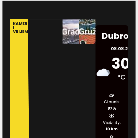
KAMERE
I
VRIJEME
Dubrovn
08.08.2026.
30
°C
Clouds:
87%
Visibility:
10 km