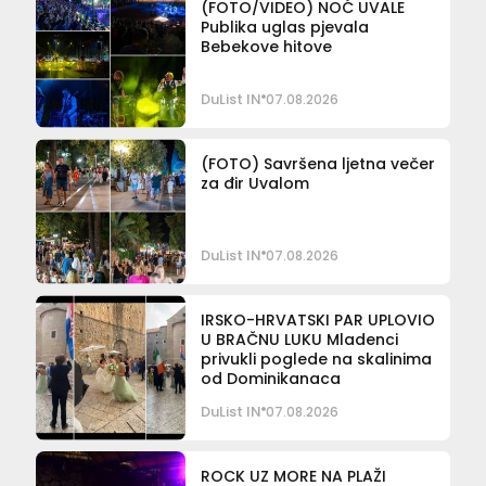
(FOTO/VIDEO) NOĆ UVALE
Publika uglas pjevala
Bebekove hitove
DuList IN
07.08.2026
(FOTO) Savršena ljetna večer
za đir Uvalom
DuList IN
07.08.2026
IRSKO-HRVATSKI PAR UPLOVIO
U BRAČNU LUKU Mladenci
privukli poglede na skalinima
od Dominikanaca
DuList IN
07.08.2026
ROCK UZ MORE NA PLAŽI