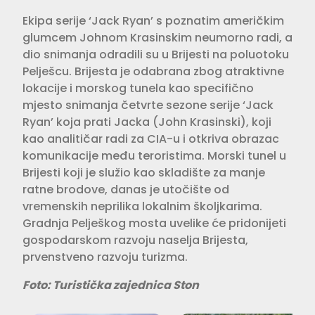
Ekipa serije ‘Jack Ryan’ s poznatim američkim
glumcem Johnom Krasinskim neumorno radi, a
dio snimanja odradili su u Brijesti na poluotoku
Pelješcu. Brijesta je odabrana zbog atraktivne
lokacije i morskog tunela kao specifično
mjesto snimanja četvrte sezone serije ‘Jack
Ryan’ koja prati Jacka (John Krasinski), koji
kao analitičar radi za CIA-u i otkriva obrazac
komunikacije među teroristima. Morski tunel u
Brijesti koji je služio kao skladište za manje
ratne brodove, danas je utočište od
vremenskih neprilika lokalnim školjkarima.
Gradnja Pelješkog mosta uvelike će pridonijeti
gospodarskom razvoju naselja Brijesta,
prvenstveno razvoju turizma.
Foto: Turistička zajednica Ston