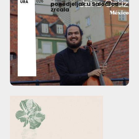
026
URA
ponedjeljak u Saloči od
zrcala