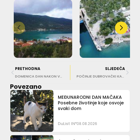
PRETHODNA
SLJEDEĆA
DOMENICA DAN NAKON VJENČANJA ‘Jedan od sritnijih dana u mom životu’
POČINJE DUBROVAČKI KARNEVO Maškare preuzimaju Grad!
Povezano
MEĐUNARODNI DAN MAČAKA
Posebne životinje koje osvoje
svaki dom
DuList IN
08.08.2026