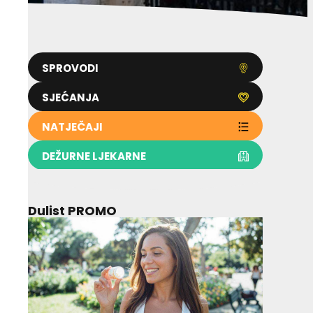
SPROVODI
SJEĆANJA
NATJEČAJI
DEŽURNE LJEKARNE
Dulist PROMO