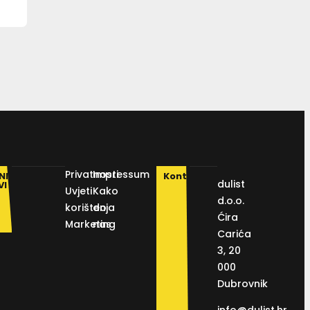
Privatnosti
Impressum
NI
Kontakt
dulist
VI
Uvjeti
Kako
d.o.o.
korištenja
do
Ćira
Marketing
nas
Carića
3, 20
000
Dubrovnik