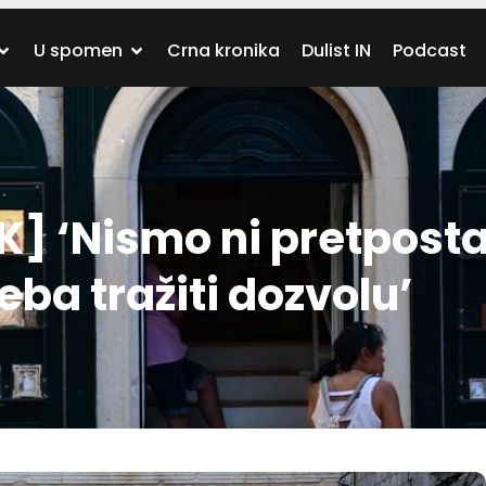
U spomen
Crna kronika
Dulist IN
Podcast
 ‘Nismo ni pretpostav
eba tražiti dozvolu’