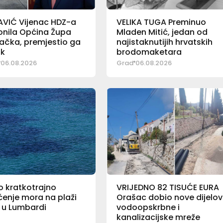
AVIĆ Vijenac HDZ-a
VELIKA TUGA Preminuo
lonila Općina Župa
Mladen Mitić, jedan od
ačka, premjestio ga
najistaknutijih hrvatskih
ik
brodomaketara
06.08.2026
Grad
06.08.2026
o kratkotrajno
VRIJEDNO 82 TISUĆE EURA
enje mora na plaži
Orašac dobio nove dijelo
al u Lumbardi
vodoopskrbne i
kanalizacijske mreže