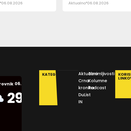
06.08.2026
Aktualno
06.08.2026
Aktualno
Zanimljivosti
KATEGORIJE
KORIS
LINKO
Crna
Kolumne
06.08.2026.
rovnik
kronika
Podcast
Humidity:
29
°C
DuList
55 %
IN
Pressure:
1012 mb
Wind: