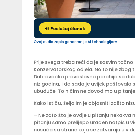
🔊 Poslušaj članak
Ovaj audio zapis generiran je AI tehnologijom
Prije svega treba reći da je sasvim točno
Konzervatorskog odjela. No to nije zbog t
Dubrovačka pravoslavna parohija sa dub
niz godina, i do sada je uvijek poštovala sv
ubuduće. To ničim ne dovodimo u pitanje 
Kako ističu, želja im je objasniti zašto nisu
– Ne zato što je ovdje u pitanju nekakva 
pitanju samo prelijepo urađen natpis u v
nosača sa strane koja se zatvaraju u vid