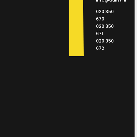
info@dulist.hr
020 350
670
020 350
671
020 350
672