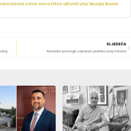
voslavna crkva mora hitno ukloniti ulaz Muzeja ikona!
SLJEDEĆA
ČEKA SE U REDU ZA KUPITI KARTU Velike gužve pred Jadrolinijom
Rendžeri pomogli odsukati jedrilicu kraj Polača