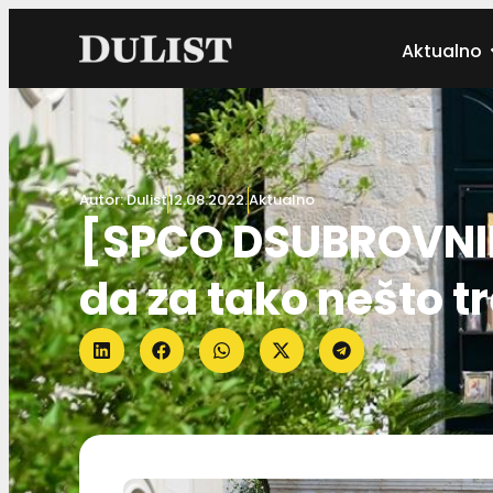
Aktualno
Autor:
Dulist
12.08.2022.
Aktualno
[SPCO DSUBROVNIK]
da za tako nešto tr