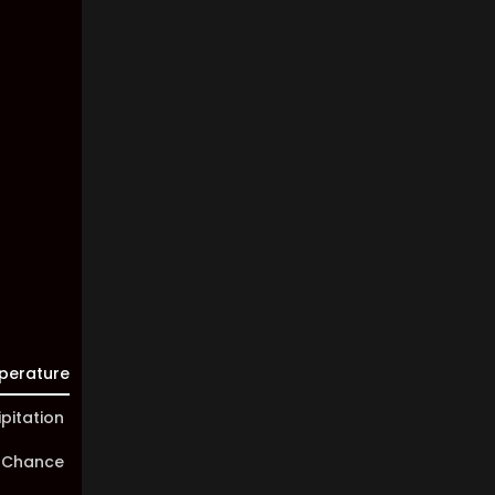
7
Km/h
Clouds:
34%
Visibility:
10 km
Sunrise:
05:44
Sunset:
20:02
perature
ipitation
 Chance