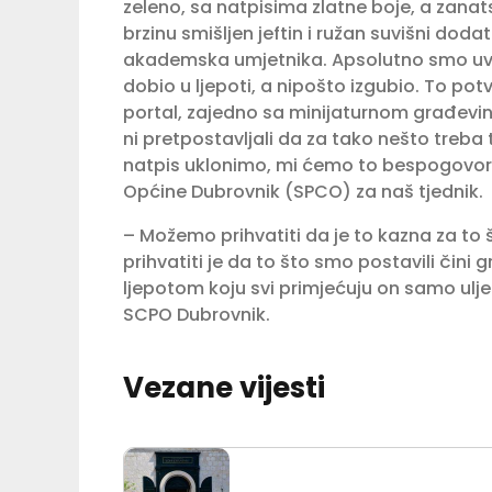
zeleno, sa natpisima zlatne boje, a zanats
brzinu smišljen jeftin i ružan suvišni dodat
akademska umjetnika. Apsolutno smo uvje
dobio u ljepoti, a nipošto izgubio. To pot
portal, zajedno sa minijaturnom građevin
ni pretpostavljali da za tako nešto treba t
natpis uklonimo, mi ćemo to bespogovorn
Općine Dubrovnik (SPCO) za naš tjednik.
– Možemo prihvatiti da je to kazna za to
prihvatiti je da to što smo postavili čini
ljepotom koju svi primjećuju on samo ulje
SCPO Dubrovnik.
Vezane vijesti