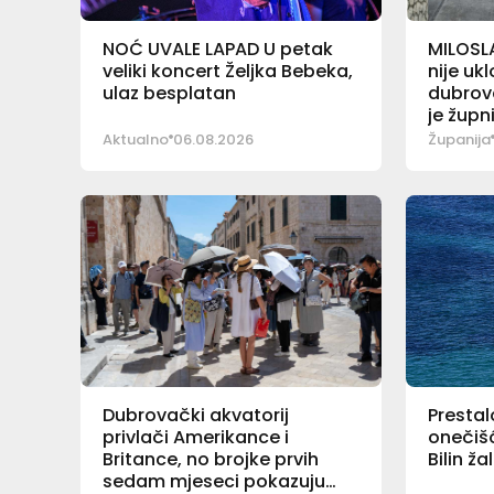
NOĆ UVALE LAPAD U petak
MILOSL
veliki koncert Željka Bebeka,
nije uk
ulaz besplatan
dubrov
je župn
Aktualno
06.08.2026
Županija
Dubrovački akvatorij
Prestal
privlači Amerikance i
onečišć
Britance, no brojke prvih
Bilin ž
sedam mjeseci pokazuju