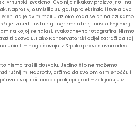
ki vrhunski izvedeno. Ovo nije nikakav proizvoljno i na
ak. Naprotiv, osmislila su ga, isprojektirala i izvela dva
reni da je ovim mali ulaz oko koga se on nalazi samo
vrđuje između ostalog i ogroman broj turista koji ovaj
om na kojoj se nalazi, svakodnevno fotografira. Nismo
ražiti dozvolu. I ako Konzervatorski odjel zatraži da taj
o učiniti – naglašavaju iz Srpske pravoslavne crkve
 što nismo tražili dozvolu. Jedino što ne možemo
 grad ružnijim. Naprotiv, držimo da svojom otmjenošću i
pšava ovaj naš ionako prelijepi grad – zaključuju iz