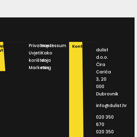
Privatnosti
Impressum
NI
Kontakt
dulist
VI
Uvjeti
Kako
d.o.o.
korištenja
do
Ćira
Marketing
nas
Carića
3, 20
000
Dubrovnik
info@dulist.hr
020 350
670
020 350