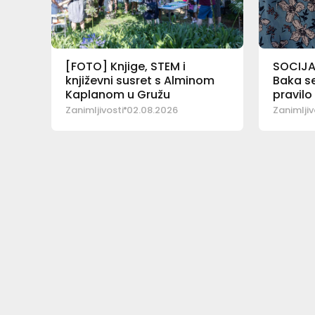
[FOTO] Knjige, STEM i
SOCIJA
književni susret s Alminom
Baka se
Kaplanom u Gružu
pravilo
Zanimljivosti
02.08.2026
Zanimljiv