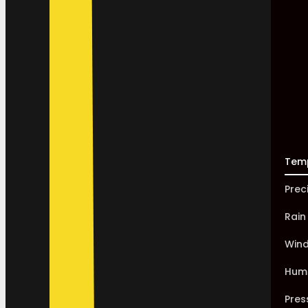
Tem
Prec
Rain
Win
Humi
Pres