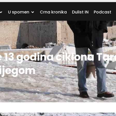
U spomen
Crna kronika
Dulist IN
Podcast
e 13 godina ciklona Tar
nijegom