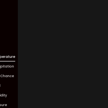
Visibility:
10 km
Sunrise:
05:45
Sunset:
20:01
perature
ipitation
 Chance
d
dity
sure