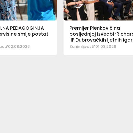
LNA PEDAGOGINJA
Premijer Plenković na
rvis ne smije postati
posljednjoj izvedbi ‘Richa
III’ Dubrovačkih ljetnih iga
osti
02.08.2026
Zanimljivosti
01.08.2026