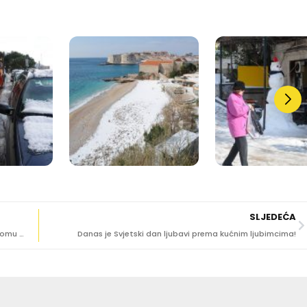
SLJEDEĆA
PROMJENA LOKACIJE Najduža kobasica pravit će se u Domu kulture na Grudi
Danas je Svjetski dan ljubavi prema kućnim ljubimcima!