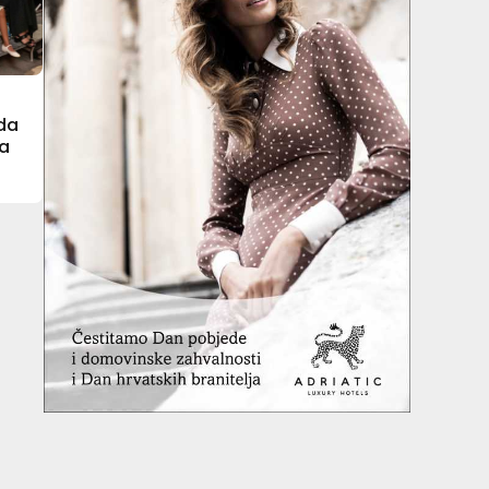
rda
ra