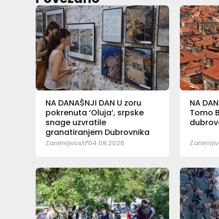
NA DANAŠNJI DAN U zoru
NA DAN
pokrenuta ‘Oluja’, srpske
Tomo Ba
snage uzvratile
dubrova
granatiranjem Dubrovnika
Zanimljivosti
04.08.2026
Zanimljiv