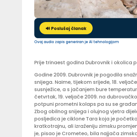
🔊 Poslušaj članak
Ovaj audio zapis generiran je AI tehnologijom
Prije trinaest godina Dubrovnik i okolica 
Godine 2009. Dubrovnik je pogodila snažna
snijega. Naime, tijekom srijede, 18. veljače 
susnježice, a s jačanjem bure temperatura
četvrtak, 19. veljače 2009. na dubrovačk
potpuni prometni kolaps pa su se građan
Zbog obilnog snijega i olujnog vjetra dijelo
posljedica je ciklone Tara koja je početk
kratkotrajnu, ali izraženiju zimsku promje
je, pisao je Crometeo, bila najjača zimsk