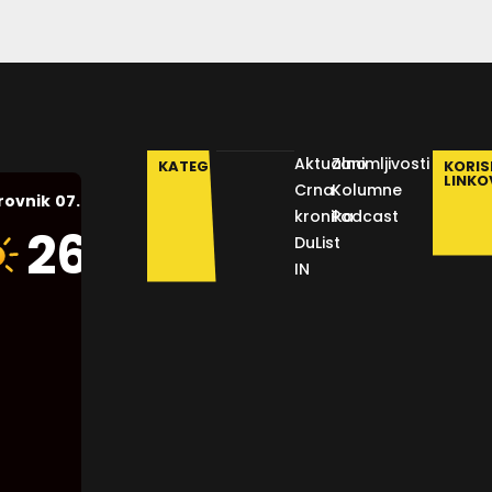
Aktualno
Zanimljivosti
KATEGORIJE
KORIS
LINKO
Crna
Kolumne
07.08.2026.
rovnik
kronika
Podcast
Humidity:
26
°C
DuList
45 %
IN
Pressure:
1012 mb
Wind:
9
Km/h
Clouds:
2%