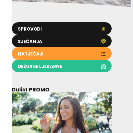
SPROVODI
SJEĆANJA
NATJEČAJI
DEŽURNE LJEKARNE
Dulist PROMO