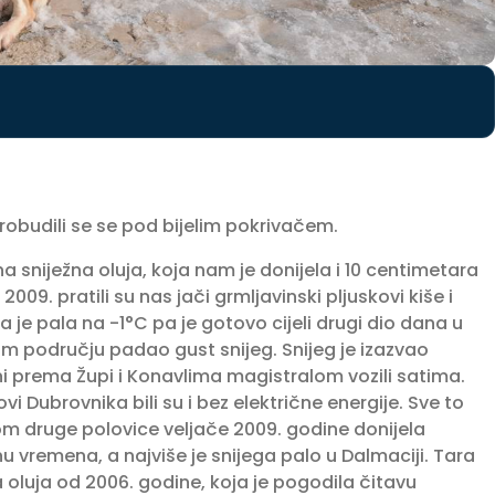
probudili se se pod bijelim pokrivačem.
 sniježna oluja, koja nam je donijela i 10 centimetara
2009. pratili su nas jači grmljavinski pljuskovi kiše i
 je pala na -1°C pa je gotovo cijeli drugi dio dana u
om području padao gust snijeg. Snijeg je izazvao
i prema Župi i Konavlima magistralom vozili satima.
vi Dubrovnika bili su i bez električne energije. Sve to
om druge polovice veljače 2009. godine donijela
nu vremena, a najviše je snijega palo u Dalmaciji. Tara
a oluja od 2006. godine, koja je pogodila čitavu