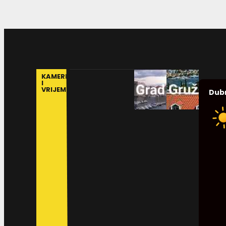
KAMERE
I
VRIJEME
Dub