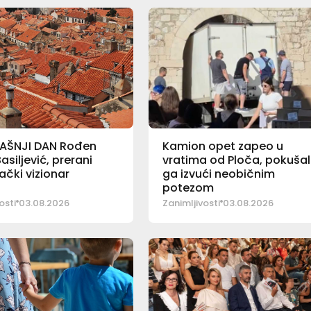
AŠNJI DAN Rođen
Kamion opet zapeo u
siljević, prerani
vratima od Ploča, pokušal
čki vizionar
ga izvući neobičnim
potezom
osti
03.08.2026
Zanimljivosti
03.08.2026