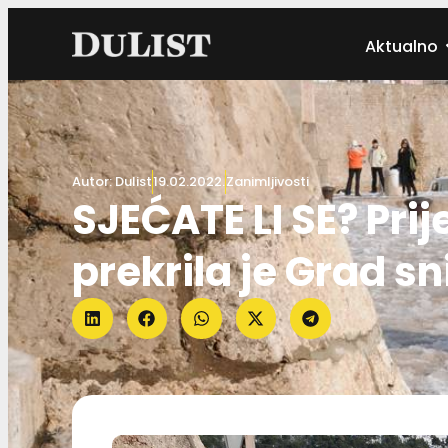
Aktualno
Autor:
Dulist
19.02.2022.
Zanimljivosti
SJEĆATE LI SE? Prij
prekrila je Grad s