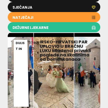
SJEĆANJA
NATJEČAJI
DEŽURNE LJEKARNE
IRSKO-HRVATSKI PAR
07.08.2
DULIS
UPLOVIO U BRAČNU
026
T IN
LUKU Mladenci privukli
poglede na skalinima
od Dominikanaca