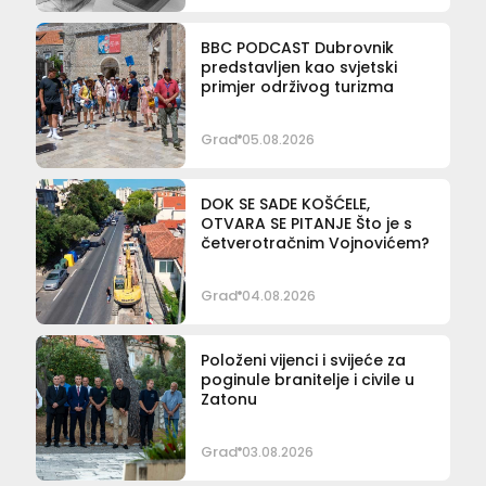
BBC PODCAST Dubrovnik
predstavljen kao svjetski
primjer održivog turizma
Grad
05.08.2026
DOK SE SADE KOŠĆELE,
OTVARA SE PITANJE Što je s
četverotračnim Vojnovićem?
Grad
04.08.2026
Položeni vijenci i svijeće za
poginule branitelje i civile u
Zatonu
Grad
03.08.2026