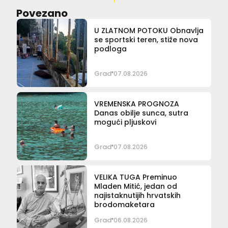
Povezano
U ZLATNOM POTOKU Obnavlja
se sportski teren, stiže nova
podloga
Grad
07.08.2026
VREMENSKA PROGNOZA
Danas obilje sunca, sutra
mogući pljuskovi
Grad
07.08.2026
VELIKA TUGA Preminuo
Mladen Mitić, jedan od
najistaknutijih hrvatskih
brodomaketara
Grad
06.08.2026