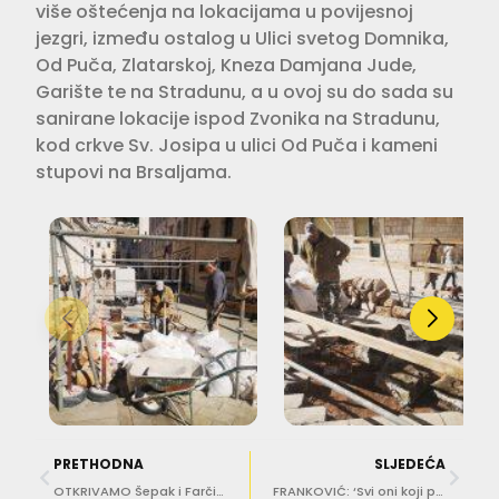
više oštećenja na lokacijama u povijesnoj
jezgri, između ostalog u Ulici svetog Domnika,
Od Puča, Zlatarskoj, Kneza Damjana Jude,
Garište te na Stradunu, a u ovoj su do sada su
sanirane lokacije ispod Zvonika na Stradunu,
kod crkve Sv. Josipa u ulici Od Puča i kameni
stupovi na Brsaljama.
PRETHODNA
SLJEDEĆA
OTKRIVAMO Šepak i Farčić ‘pucaju’ na Hrnićkinu direktorsku fotelju
FRANKOVIĆ: ‘Svi oni koji problematiziraju priču s TUP-om s ciljem da pripadne nekom drugom… Ni ovaj put nećete uspjeti’