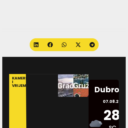
KAMERE
I
VRIJEME
Dubrovn
07.08.2026.
28
°C