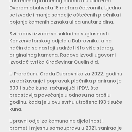
i oštećenog kamenog pločnika u ulici Pred
Dvorom obuhvata 16 metara četvornih. Ujedno
se izvode i manje sanacije oštećenih pločnika i
bojanje kamenih oznaka ulica unutar zidina.
Svi radovi izvode se sukladno suglasnosti
Konzervatorskog odjela u Dubrovniku, a na
način da se nastoji zadržati što više starog,
originalnog kamena. Radove izvodi ugovorni
izvođač tvrtka Građevinar Quelin d.d.
U Proračunu Grada Dubrovnika za 2022. godinu
za održavanje i popravak pločnika planirano je
600 tisuća kuna, računajući i PDV, što
predstavlja povećanje u odnosu na prošlu
godinu, kada je u ovu svrhu utrošeno 193 tisuće
kuna.
Upravni odjel za komunalne djelatnosti,
promet i mjesnu samoupravu u 2021. sanirao je