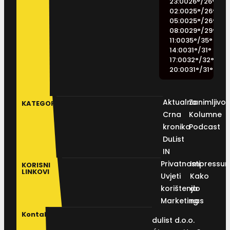
23:00
26
°
/
26
°
02:00
25
°
/
26
°
05:00
25
°
/
26
°
08:00
29
°
/
29
°
11:00
35
°
/
35
°
14:00
31
°
/
31
°
17:00
32
°
/
32
°
20:00
31
°
/
31
°
Aktualno
Zanimljivos
KATEGORIJE
Crna
Kolumne
kronika
Podcast
DuList
IN
Privatnosti
Impressu
KORISNI
LINKOVI
Uvjeti
Kako
korištenja
do
Marketing
nas
Kontakt
dulist d.o.o.