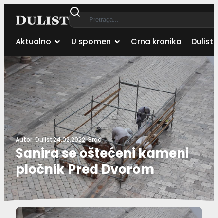
Aktualno
U spomen
Crna kronika
Dulist 
Autor:
Dulist
24.02.2022.
Grad
Sanira se oštećeni kameni
pločnik Pred Dvorom