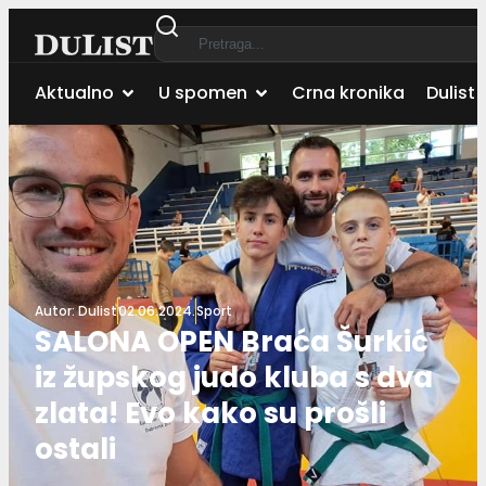
Aktualno
U spomen
Crna kronika
Dulist 
Autor:
Dulist
02.06.2024.
Sport
SALONA OPEN Braća Šurkić
iz župskog judo kluba s dva
zlata! Evo kako su prošli
ostali