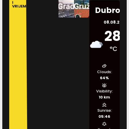
I
VRIJEME
Dubrovn
08.08.2026.
28
°C
Clouds:
64%
Visibility:
10 km
Sunrise:
05:46