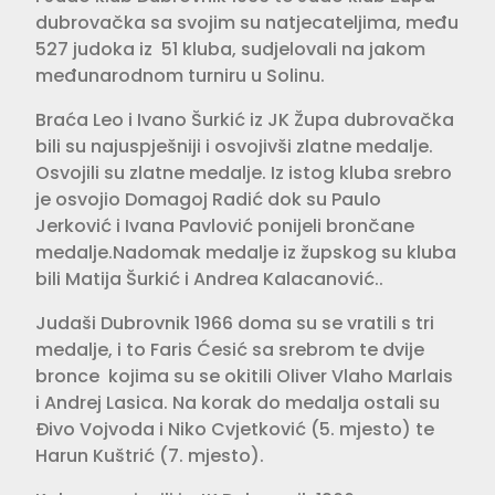
dubrovačka sa svojim su natjecateljima, među
527 judoka iz 51 kluba, sudjelovali na jakom
međunarodnom turniru u Solinu.
Braća Leo i Ivano Šurkić iz JK Župa dubrovačka
bili su najuspješniji i osvojivši zlatne medalje.
Osvojili su zlatne medalje. Iz istog kluba srebro
je osvojio Domagoj Radić dok su Paulo
Jerković i Ivana Pavlović ponijeli brončane
medalje.Nadomak medalje iz župskog su kluba
bili Matija Šurkić i Andrea Kalacanović..
Judaši Dubrovnik 1966 doma su se vratili s tri
medalje, i to Faris Ćesić sa srebrom te dvije
bronce kojima su se okitili Oliver Vlaho Marlais
i Andrej Lasica. Na korak do medalja ostali su
Đivo Vojvoda i Niko Cvjetković (5. mjesto) te
Harun Kuštrić (7. mjesto).