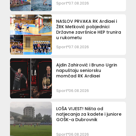
Sport
07.08.2026
NASLOV PRVAKA RK Ardiaei i
ŽRK Metković pobjednici
Državne završnice HEP trunira
u rukometu
Sport
07.08.2026
Ajdin Zahirović i Bruno Ugrin
napuštaju seniorsku
momčad RK Ardiaei
Sport
06.08.2026
LOŠA VIJEST! Ništa od
natjecanja za kadete i juniore
GOŠK-a Dubrovnik
Sport
06.08.2026