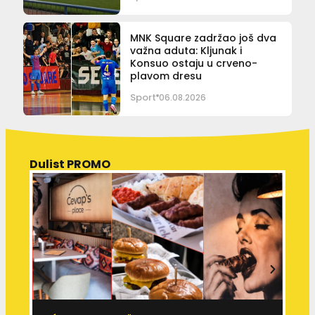
MNK Square zadržao još dva
važna aduta: Kljunak i
Konsuo ostaju u crveno-
plavom dresu
Sport
06.08.2026
Dulist PROMO