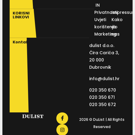
IN
Privatnosti
Impressu
KORISNI
LINKOVI
Uvjeti
Kako
korištenja
do
Marketing
nas
Kontakt
dulist d.o.o.
Ćira Carića 3,
20 000
Dubrovnik
info@dulist.hr
020 350 670
020 350 671
020 350 672
2026 © DuList | All Rights
Reserved