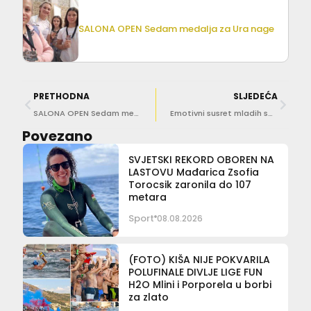
SALONA OPEN Sedam medalja za Ura nage
PRETHODNA
SLJEDEĆA
SALONA OPEN Sedam medalja za Ura nage
Emotivni susret mladih sportaša iz Doma Maslina s Vatrenima
Povezano
SVJETSKI REKORD OBOREN NA
LASTOVU Mađarica Zsofia
Torocsik zaronila do 107
metara
Sport
08.08.2026
(FOTO) KIŠA NIJE POKVARILA
POLUFINALE DIVLJE LIGE FUN
H2O Mlini i Porporela u borbi
za zlato