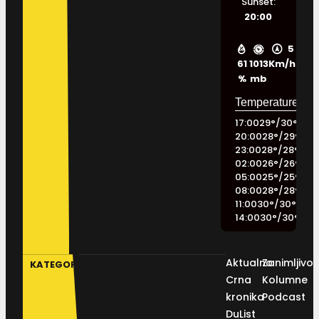
Sunset:
20:00
5
61
1013
Km/h
%
mb
17:00
29
°
/
30
°
20:00
28
°
/
29
°
23:00
28
°
/
28
°
02:00
26
°
/
26
°
05:00
25
°
/
25
°
08:00
28
°
/
28
°
11:00
30
°
/
30
°
14:00
30
°
/
30
°
Aktualno
Zanimljivos
KATEGORIJE
Crna
Kolumne
kronika
Podcast
DuList