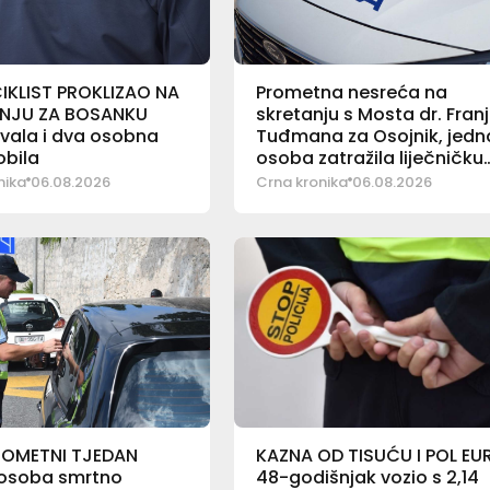
KLIST PROKLIZAO NA
Prometna nesreća na
NJU ZA BOSANKU
skretanju s Mosta dr. Fran
vala i dva osobna
Tuđmana za Osojnik, jedn
bila
osoba zatražila liječničku
pomoć
nika
06.08.2026
Crna kronika
06.08.2026
ROMETNI TJEDAN
KAZNA OD TISUĆU I POL EU
osoba smrtno
48-godišnjak vozio s 2,14