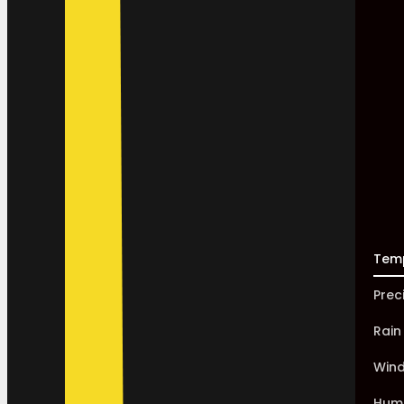
Tem
Prec
Rain
Win
Humi