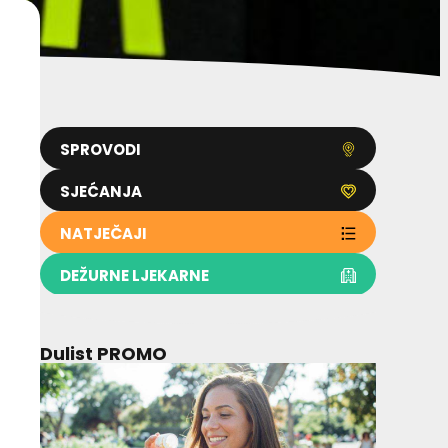
SPROVODI
SJEĆANJA
NATJEČAJI
DEŽURNE LJEKARNE
Dulist PROMO