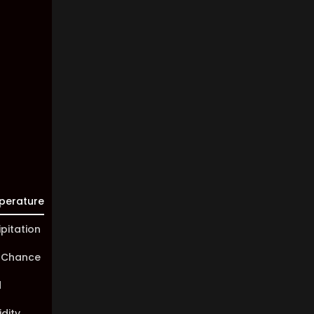
Clouds:
34%
Visibility:
10 km
Sunrise:
05:44
Sunset:
20:02
perature
ipitation
 Chance
d
dity