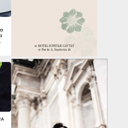
ja
a
RA