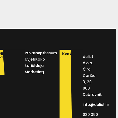
Privatnosti
Impressum
NI
Kontakt
dulist
VI
Uvjeti
Kako
d.o.o.
korištenja
do
Ćira
Marketing
nas
Carića
3, 20
000
Dubrovnik
info@dulist.hr
020 350