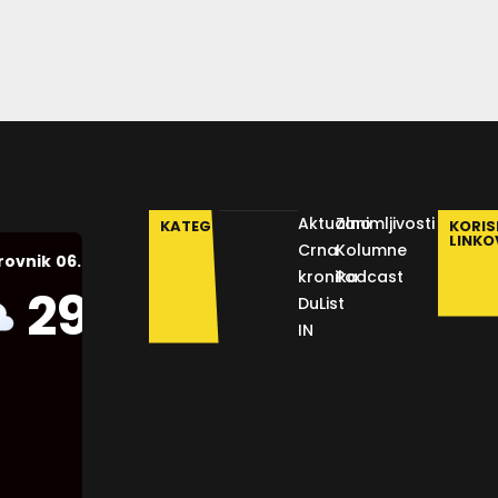
Aktualno
Zanimljivosti
KATEGORIJE
KORIS
LINKO
Crna
Kolumne
06.08.2026.
rovnik
kronika
Podcast
Humidity:
29
°C
DuList
55 %
IN
Pressure:
1012 mb
Wind:
7
Km/h