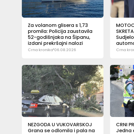
Za volanom glisera s 1,73
MOTOCI
promila: Policija zaustavila
SKRETA
52-godišnjaka na Šipanu,
Sudjelo
izdani prekršajni nalozi
automo
Crna kronika
06.08.2026
Crna kro
NEZGODA U VUKOVARSKOJ
CRNI P
Grana se odlomila i pala na
Jedna 