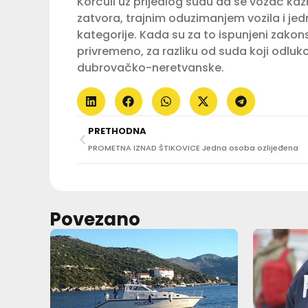
Korčuli uz prijedlog sudu da se vozač k
zatvora, trajnim oduzimanjem vozila i j
kategorije. Kada su za to ispunjeni zakonsk
privremeno, za razliku od suda koji odluko
dubrovačko-neretvanske.
PRETHODNA
PROMETNA IZNAD ŠTIKOVICE Jedna osoba ozlijeđena
Povezano