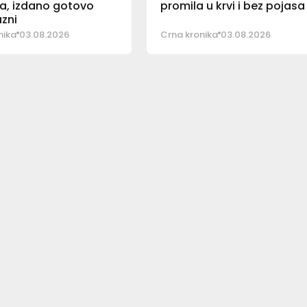
a, izdano gotovo
promila u krvi i bez pojasa
azni
nika
03.08.2026
Crna kronika
03.08.2026