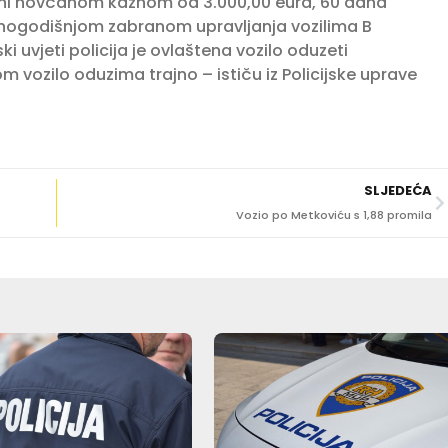
azni novčanom kaznom od 3.000,00 eura, 60 dana
ednogodišnjom zabranom upravljanja vozilima B
i uvjeti policija je ovlaštena vozilo oduzeti
m vozilo oduzima trajno – ističu iz Policijske uprave
SLJEDEĆA
Vozio po Metkoviću s 1,88 promila