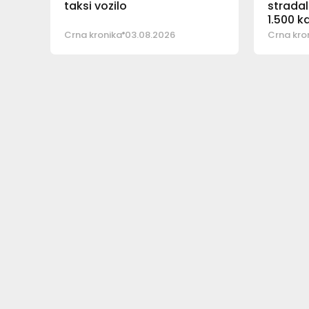
taksi vozilo
stradal
1.500 k
Crna kronika
03.08.2026
Crna kro