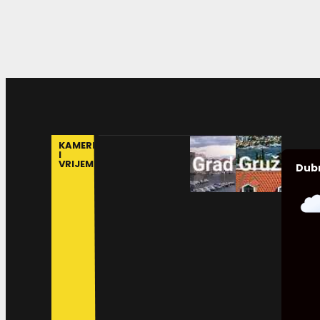
KAMERE
I
VRIJEME
Dub