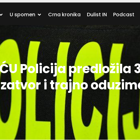
U spomen
Crna kronika
Dulist IN
Podcast
U Policija predložila 
 zatvor i trajno oduzi