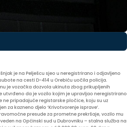
k je na Pelješcu sjeo u neregistrirano i odjavljeno
 subote na cesti D-414 u Orebiću uočila policija.
u je vozačka dozvola ukinuta zbog prikupljenih
 utvrđeno da je vozilo kojim je upravljao neregistrirano
ne ne pripadajuće registarske pločice, koju su uz
en za kazneno djelo ‘Krivotvorenje isprave’.
pravomoćne presude za prometne prekršaje, vozilo mu
odveden na Općinski sud u Dubrovniku – stalna služba na