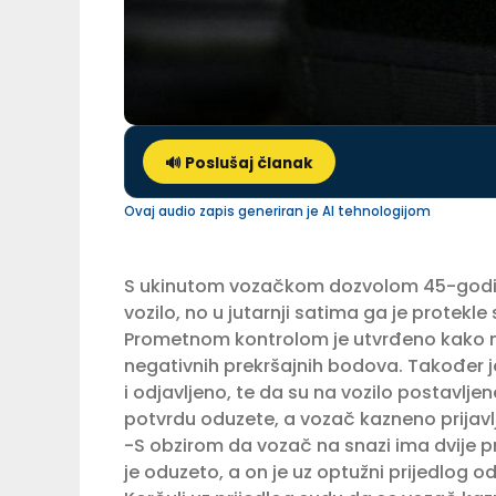
🔊 Poslušaj članak
Ovaj audio zapis generiran je AI tehnologijom
S ukinutom vozačkom dozvolom 45-godišnja
vozilo, no u jutarnji satima ga je protekle
Prometnom kontrolom je utvrđeno kako m
negativnih prekršajnih bodova. Također je
i odjavljeno, te da su na vozilo postavlje
potvrdu oduzete, a vozač kazneno prijavlj
-S obzirom da vozač na snazi ima dvije 
je oduzeto, a on je uz optužni prijedlog 