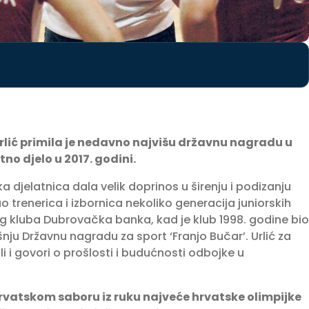
lić primila je nedavno najvišu državnu nagradu u
no djelo u 2017. godini.
ka djelatnica dala velik doprinos u širenju i podizanju
ao trenerica i izbornica nekoliko generacija juniorskih
g kluba Dubrovačka banka, kad je klub 1998. godine bio
nju Državnu nagradu za sport ‘Franjo Bučar’. Urlić za
li i govori o prošlosti i budućnosti odbojke u
Hrvatskom saboru iz ruku najveće hrvatske olimpijke