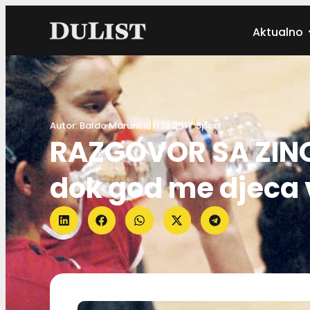
Aktualno
Autor:
Baldo Marunčić
11.12.2017.
Sport
RAZGOVOR SA ZINOM
dok god me djeca v