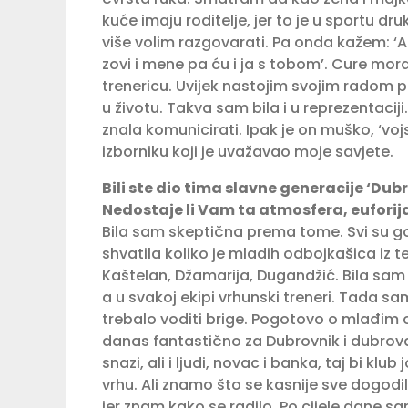
kuće imaju roditelje, jer to je u sportu d
više volim razgovarati. Pa onda kažem: ‘Ako
zovi i mene pa ću i ja s tobom’. Cure mor
trenericu. Uvijek nastojim svojim radom po
u životu. Takva sam bila i u reprezentaciji
znala komunicirati. Ipak je on muško, ‘voj
izborniku koji je uvažavao moje savjete.
Bili ste dio tima slavne generacije ‘Du
Nedostaje li Vam ta atmosfera, eufori
Bila sam skeptična prema tome. Svi su go
shvatila koliko je mladih odbojkašica iz t
Kaštelan, Džamarija, Dugandžić. Bila sam s
a u svakoj ekipi vrhunski treneri. Tada sa
trebalo voditi brige. Pogotovo o mlađim c
danas fantastično za Dubrovnik i dubrova
snazi, ali i ljudi, novac i banka, taj bi 
vrhu. Ali znamo što se kasnije sve dogod
jer znam kako se radilo. Po cijele dane sa