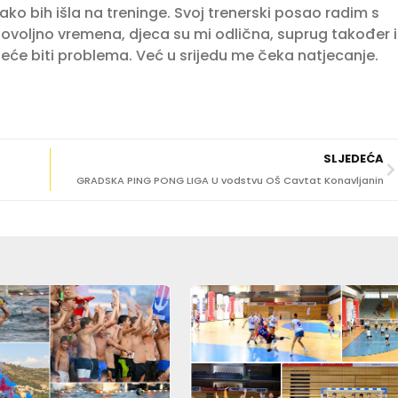
ko bih išla na treninge. Svoj trenerski posao radim s
ovoljno vremena, djeca su mi odlična, suprug također i
neće biti problema. Već u srijedu me čeka natjecanje.
SLJEDEĆA
GRADSKA PING PONG LIGA U vodstvu OŠ Cavtat Konavljanin