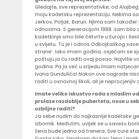
Gledajte, sve reprezentativke, od Alajbeg
moju kadetsku reprezentaciju. Nekima sam 
Jerkov, Poljak, Barun. Njima sam također 
odnosima. S generacijom 1988. sam bila o
kadetkinje smo bile četvrte u Europi i šest
u svijetu. Tu je i odnos Odbojkaškog savez
strane’. Iako imam godina, osjećam se sja
poštuju ja ću raditi ovaj posao. Najviše vo
godina. Pa ja već u srijedu imam natjec
Ivana Gundulića! Nakon ove nagrade nisa
raditi u osnovnoj školi, ali je neprocjenji
Imate veliko iskustvo rada s mladim o
prolaze razdoblje puberteta, nose u seb
ozbiljno raditi?
Ja sebe nudim do najkasnije kadetske gener
izbornik. Međutim, uvijek se u savezu bo
žena bude jedna od trenera. Sve cure stari
čvrsta ruka. Smatram da kao žena i majka 