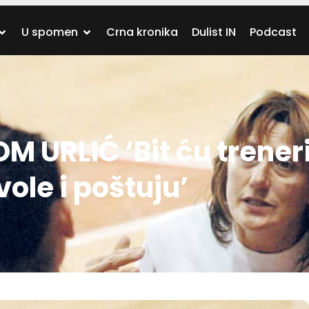
U spomen
Crna kronika
Dulist IN
Podcast
 URLIĆ ‘Bit ću trener
ole i poštuju’