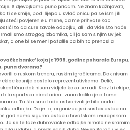
rukčije. S djevojkama puno pričam. Ne znam kažnjavati,
 ti se smije, pođi lijepo u svlačionicu pa se ismij ili
aju steći povjerenje u mene, da me prihvate kao
stići to da cure zavole odbojku, ali i da vide što hoće
. Imali smo strogog izbornika, ali ja sam s njim uvijek
ska’, a one bi se meni požalile pa bih to prenosila
brovačke banke’ koja je 1998. godine poharala Europu.
ja, puna dvorana?
vorili o ruskom treneru, ruskim igračicama. Dok nisam
e ekipe kasnije postalo reprezentativkama. Delić,
keptična dok nisam vidjela kako se radi. Kroz tri ekipe,
m bila sportska direktorica i znam koliko je o tome
urama. To što smo tada ostvarivali je bilo onda i
čku odbojku. Da je taj organizacijski sustav ostao na
klub još godinama sigurno ostao u hrvatskom i europskom
ilo. Ja se te faze dubrovačke odbojke nimalo ne sramim
m bila u klubu, a predsjednik kluba Neven Barač uvijek