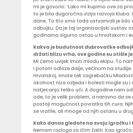
mi je govorio: ‘Lako mi kupimo ove za prvu 
to je bila dugoročna vizija razvoja kluba.
dane. To što smo tada ostvarivali je bil
odbojku. Da je taj organizacijski sustav ost
godinama sigurno ostao u hrvatskom i 
Kakva je budućnost dubrovačke odbojke
držati blizu vrha, ove godine su otišle j
Mi ćemo uvijek imati mladu ekipu. To nam
i potom odlaze dalje, većinom na studije.
Hrvatskoj, imate tek zagrebačku Mladost 
okolnost niza ozljeda i bolesti mogle su i d
natjecanja teško ući. A dogodine nam odl
ode, to je velik problem, a naravno da se 
postoji mogućnost povratka tih cura. Njih p
se vratile, ali mnoge od njih ostanu u dr
Kako danas gledate na svoju igračku i 
Nemam razloga za ičim žaliti. Kao igrači