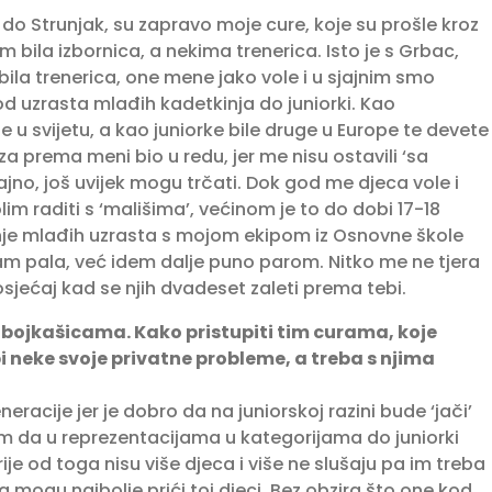
 do Strunjak, su zapravo moje cure, koje su prošle kroz
bila izbornica, a nekima trenerica. Isto je s Grbac,
bila trenerica, one mene jako vole i u sjajnim smo
d uzrasta mlađih kadetkinja do juniorki. Kao
e u svijetu, a kao juniorke bile druge u Europe te devete
a prema meni bio u redu, jer me nisu ostavili ‘sa
jno, još uvijek mogu trčati. Dok god me djeca vole i
lim raditi s ‘mališima’, većinom je to do dobi 17-18
anje mlađih uzrasta s mojom ekipom iz Osnovne škole
m pala, već idem dalje puno parom. Nitko me ne tjera
v osjećaj kad se njih dvadeset zaleti prema tebi.
dbojkašicama. Kako pristupiti tim curama, koje
i neke svoje privatne probleme, a treba s njima
acije jer je dobro da na juniorskoj razini bude ‘jači’
rim da u reprezentacijama u kategorijama do juniorki
je od toga nisu više djeca i više ne slušaju pa im treba
mogu najbolje prići toj djeci. Bez obzira što one kod