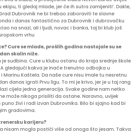
ekipu, ti gledaj mlade, jer će ih sutra zamijeniti’. Dakle,
 Grad Dubrovnik ne bi trebao zaboraviti te slavne
o onda i danas fantastično za Dubrovnik i dubrovačku
ao na snazi, ali i ljudi, novac i banka, taj bi klub još
europskom vrhu
? Cure se mlade, prošlih godina nastojale su se
edan skalin niže.
 je sudbina. Cure u klubu ostanu do kraja srednje škole
 A gledajući kakva je inače trenutno odbojka u
i Marinu Kaštela. Da naše cure nisu imale tu nesretnu
an danas igrati Prvu ligu. To mi je krivo, jer je u taj rang
azi cijela jedna generacija. Svake godine nam netko
ne može nikoga prisiliti da ostane. Naravno, uvijek
uno živi i radi izvan Dubrovnika. Bilo bi sjajno kad bi
ugim gradovima.
trenersku karijeru?
ca nisam mogla postići više od onoga što jesam. Takva