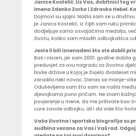
Janice Kostelić. Uz Vas, dobitnici tog 
imena Zdenko Zorko i Zdravko Hebel. K
Dojmovi su sjajni. Našla sam se u društvu o
je Janica Kostelić, iz čijih sam ruku prim
dodjeljuje samo osvajačima medalja, već 
životu, koliko sam mladih odbojkašica od
Jeste li bili iznenađeni što ste dobili pr
Baš i nisam, jer sam 2001. godine dobila 
preduvjet za ovu nagradu za životno djel
bivše države u kojoj je živjelo dvadeset mi
zaradila neki novac. Danas se manje-više 
Oduševljena sam što sam se našla među ol
djevojkama puno pričam. Ne znam kažnjava
povjerenje u mene, da me prihvate kao tr
cure zavole odbojku, ali i da vide što hoće
Vaša životna i sportska biografija su pr
sudbina vezano za Vas i Vaš rad. Odgoji
gledate na taj svoj doprinos?