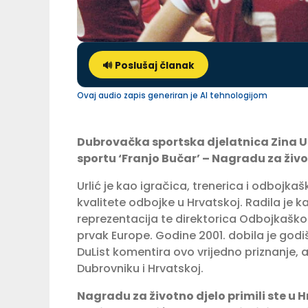
🔊 Poslušaj članak
Ovaj audio zapis generiran je AI tehnologijom
Dubrovačka sportska djelatnica Zina Ur
sportu ‘Franjo Bučar’ – Nagradu za život
Urlić je kao igračica, trenerica i odbojkaš
kvalitete odbojke u Hrvatskoj. Radila je k
reprezentacija te direktorica Odbojkaško
prvak Europe. Godine 2001. dobila je godiš
DuList komentira ovo vrijedno priznanje, a
Dubrovniku i Hrvatskoj.
Nagradu za životno djelo primili ste u 