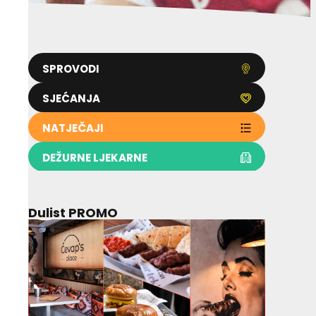
SPROVODI
SJEĆANJA
NATJEČAJI
DEŽURNE LJEKARNE
Dulist PROMO