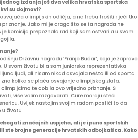
vrijednog izdanja još dva velika hrvatska sportska
akvi su dojmovi?
svajača olimpijskih odličja, a ne treba trošiti riječi tko
ila priznanje. Jako mi je drago što se ta nagrada ne
je komisija prepoznala rad koji sam ostvarila u svom
gojila.
iznanje?
godišnju Državnu nagradu ‘Franjo Bučar’, koja je zapravo
o. U svom životu bila sam juniorska reprezentativka
lijuna ljudi, ali nisam nikad osvajala nešto ili od sporta
zna koliko se plaća osvajanje olimpijskog zlata.
impijcima te dobila ovo vrijedno priznanje. S
ti, više volim razgovarati. Cure moraju steći
enericu. Uvijek nastojim svojim radom postići to da
 u životu
ebogati značajnih uspjeha, ali je i puno sportskih
li ste brojne generacije hrvatskih odbojkašica. Kako