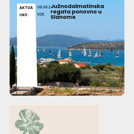
Južnodalmatinska
09.08.2
AKTUA
regata ponovno u
026
LNO
Slanome