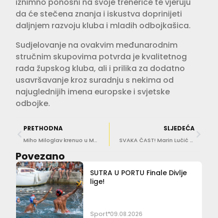
iznimno ponosni na svoje trenerice te vjeruju
da će stečena znanja i iskustva doprinijeti
daljnjem razvoju kluba i mladih odbojkašica.
Sudjelovanje na ovakvim međunarodnim
stručnim skupovima potvrda je kvalitetnog
rada župskog kluba, ali i prilika za dodatno
usavršavanje kroz suradnju s nekima od
najuglednijih imena europske i svjetske
odbojke.
PRETHODNA
SLJEDEĆA
Miho Miloglav krenuo u Maroko s reprezentacijom Hrvatske!
SVAKA ČAST! Marin Lučić prvak je Hrvatske u bacanju koplja
Povezano
SUTRA U PORTU Finale Divlje
lige!
Sport
09.08.2026