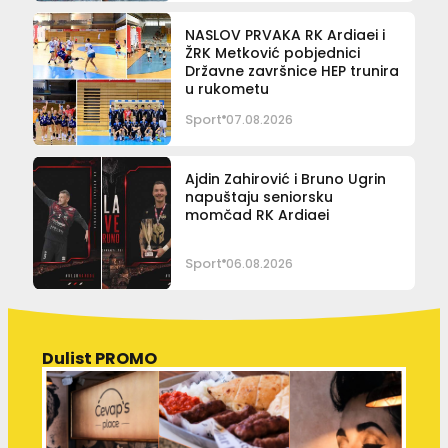
NASLOV PRVAKA RK Ardiaei i
ŽRK Metković pobjednici
Državne završnice HEP trunira
u rukometu
Sport
07.08.2026
Ajdin Zahirović i Bruno Ugrin
napuštaju seniorsku
momčad RK Ardiaei
Sport
06.08.2026
Dulist PROMO