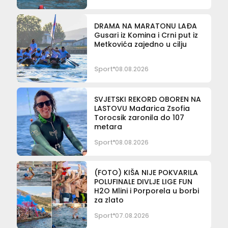
DRAMA NA MARATONU LAĐA
Gusari iz Komina i Crni put iz
Metkovića zajedno u cilju
Sport
08.08.2026
SVJETSKI REKORD OBOREN NA
LASTOVU Mađarica Zsofia
Torocsik zaronila do 107
metara
Sport
08.08.2026
(FOTO) KIŠA NIJE POKVARILA
POLUFINALE DIVLJE LIGE FUN
H2O Mlini i Porporela u borbi
za zlato
Sport
07.08.2026