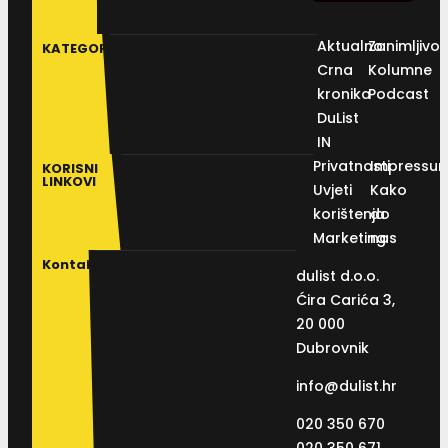
Aktualno
Zanimljivos
KATEGORIJE
Crna
Kolumne
kronika
Podcast
DuList
IN
Privatnosti
Impressu
KORISNI
LINKOVI
Uvjeti
Kako
korištenja
do
Marketing
nas
Kontakt
dulist d.o.o.
Ćira Carića 3,
20 000
Dubrovnik
info@dulist.hr
020 350 670
020 350 671