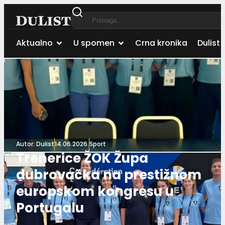
Aktualno
U spomen
Crna kronika
Dulist 
Autor:
Dulist
14.06.2026.
Sport
Trenerice ŽOK Župa
dubrovačka na prestižnom
europskom kongresu u
Portugalu