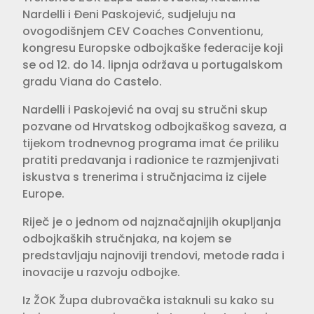
Nardelli i Đeni Paskojević, sudjeluju na
ovogodišnjem CEV Coaches Conventionu,
kongresu Europske odbojkaške federacije koji
se od 12. do 14. lipnja održava u portugalskom
gradu Viana do Castelo.
Nardelli i Paskojević na ovaj su stručni skup
pozvane od Hrvatskog odbojkaškog saveza, a
tijekom trodnevnog programa imat će priliku
pratiti predavanja i radionice te razmjenjivati
iskustva s trenerima i stručnjacima iz cijele
Europe.
Riječ je o jednom od najznačajnijih okupljanja
odbojkaških stručnjaka, na kojem se
predstavljaju najnoviji trendovi, metode rada i
inovacije u razvoju odbojke.
Iz ŽOK Župa dubrovačka istaknuli su kako su