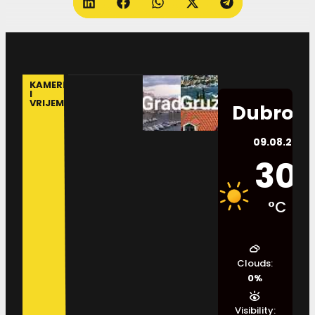
KAMERE
I
VRIJEME
Dubrovn
09.08.2026.
30
°C
Clouds:
0%
Visibility: