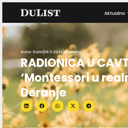
Aktualno
Autor:
Dulist
06.11.2023.
Aktualno
RADIONICA U CAVT
‘Montessori u real
Deranje