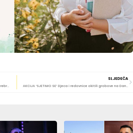
SLJEDEĆA
CRVENI KRIŽ POZIVA Pridružite se akciji darivanja krvi u Srebrenom
AKCIJA ‘SJETIMO SE’ Djeca i redovnice okitili grobove na Dančama i pomolili se za pokojne