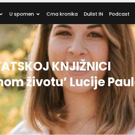
U spomen
Crna kronika
Dulist IN
Podcast
ATSKOJ KNJIŽNICI
nom životu’ Lucije Pau