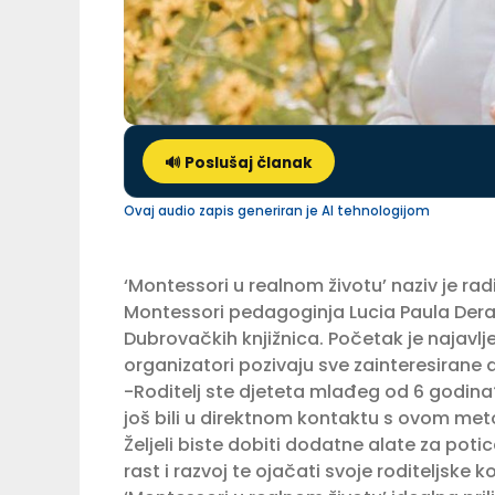
🔊 Poslušaj članak
Ovaj audio zapis generiran je AI tehnologijom
‘Montessori u realnom životu’ naziv je rad
Montessori pedagoginja Lucia Paula Dera
Dubrovačkih knjižnica. Početak je najavlje
organizatori pozivaju sve zainteresirane
-Roditelj ste djeteta mlađeg od 6 godina? 
još bili u direktnom kontaktu s ovom meto
Željeli biste dobiti dodatne alate za poti
rast i razvoj te ojačati svoje roditeljsk