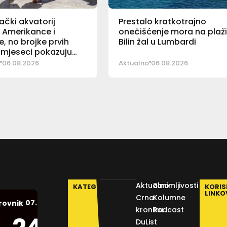
čki akvatorij
Prestalo kratkotrajno
i Amerikance i
onečišćenje mora na plaž
e, no brojke prvih
Bilin žal u Lumbardi
mjeseci pokazuju
06.08.2026
Aktualno
06.08.2026
Aktualno
Zanimljivosti
KATEGORIJE
KORIS
LINKO
Crna
Kolumne
07.08.2026.
rovnik
kronika
Podcast
Humidity:
°C
DuList
48 %