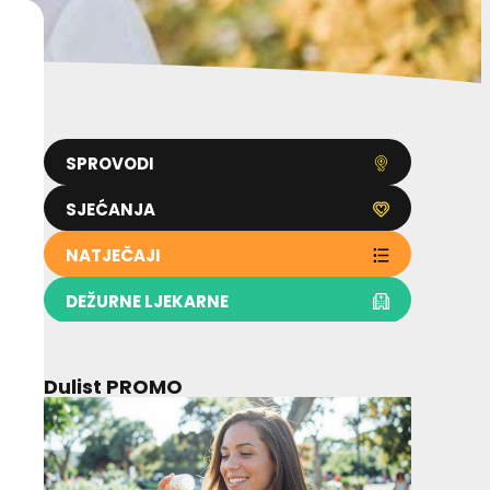
SPROVODI
SJEĆANJA
NATJEČAJI
DEŽURNE LJEKARNE
Dulist PROMO