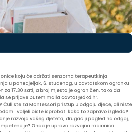
ionice koju će održati senzorna terapeutkinja i
nja u ponedjeljak, 6. studenog, u cavtatskom ogranku
n za 17.30 sati, a broj mjesta je ograničen, tako da
 da se prijave putem maila
cavtat@dkd.hr
.
Čuli ste za Montessori pristup u odgoju djece, ali niste
dom i voljeli biste isprobati kako to zapravo izgleda?
canje razvoja vašeg djeteta, drugačiji pogled na odgoj,
e kompetencije? Onda je upravo razvojna radionica