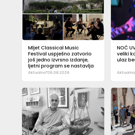
Mljet Classical Music
NOĆ UV
Festival uspješno zatvorio
veliki 
još jedno izvrsno izdanje,
ulaz b
ljetni program se nastavlja
Aktualno
06.08.2026
Aktualno