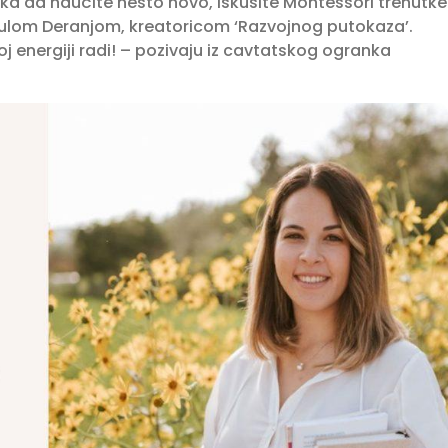
lika da naučite nešto novo, iskusite Montessori trenutke
Paulom Deranjom, kreatoricom ‘Razvojnog putokaza’.
noj energiji radi! – pozivaju iz cavtatskog ogranka