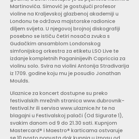
Martinovića. Simović je gostujući profesor
violine na Kraljevskoj glazbenoj akademiji u
Londonu te održava majstorske radionice
diljem svijeta. U njegovoj brojnoj diskografiji
posebno se ističu četiri nosača zvuka s
Gudačkim ansamblom Londonskog
simfonijskog orkestra za etiketu LSO Live te
izdanje kompletnih Paganinijevih Capriccia za
violinu solo. Svira na violini Antonija Stradivarija
iz 1709. godine koju mu je posudio Jonathan
Moulds.
Ulaznice za koncert dostupne su preko
festivalskih mrežnih stranica www.dubrovnik-
festival.hr ili servisa www.ulaznice.hr te na
blagajni u Festivalskoj palači (Od Sigurate 1),
svakim danom od 9 do 21.30 sati. Kupnjom
Mastercard® i Maestro® karticama ostvaruje
se 10 posto popusta dok kupnja u iznosu od