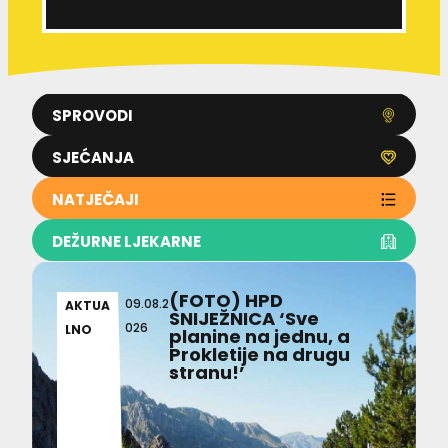
SPROVODI
SJEĆANJA
NATJEČAJI
DEŽURNE LJEKARNE
(FOTO) HPD
09.08.2
AKTUA
SNIJEŽNICA ‘Sve
026
LNO
planine na jednu, a
Prokletije na drugu
stranu!’