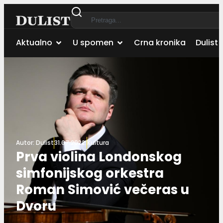
Aktualno
U spomen
Crna kronika
Dulist 
Autor:
Dulist
31.07.2022.
Kultura
Prva violina Londonskog
simfonijskog orkestra
Roman Simović večeras u
Dvoru