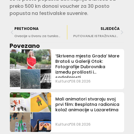
preko 500 kn donosi voucher za 30 posto
popusta na festivalske suvenire.
PRETHODNA
SLJEDEĆA
Ovacije u Dvoru za turskog pijanista i skladatelja Fazıla Saya
PUTOVANJE ISTRAŽIVANJA SLOBODE Plesna predstava REVEL REVEL izvedena na Gradcu
Povezano
‘Skrivena mjesta Grada’ Mare
Bratoš u Galeriji Otok:
Fotografije Dubrovnika
između prošlosti i
sadašnjosti
Kultura
08.08.2026
Mali animatori stvaraju svoj
prvi film: Besplatna radionica
kolaž animacije u Lazaretima
Kultura
08.08.2026