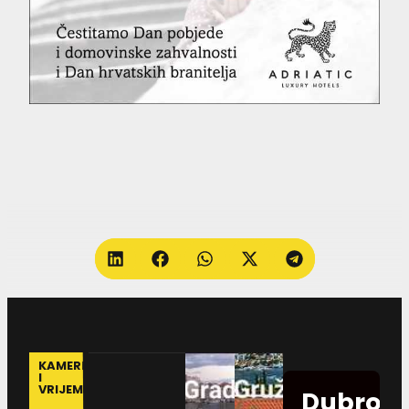
KAMERE
I
VRIJEME
Dubrovn