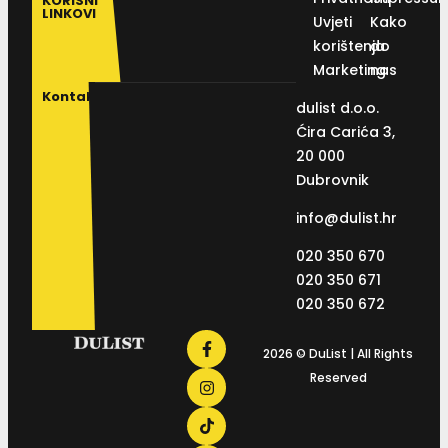
KORISNI
LINKOVI
Uvjeti
Kako
korištenja
do
Marketing
nas
Kontakt
dulist d.o.o.
Ćira Carića 3,
20 000
Dubrovnik
info@dulist.hr
020 350 670
020 350 671
020 350 672
2026 © DuList | All Rights
Reserved