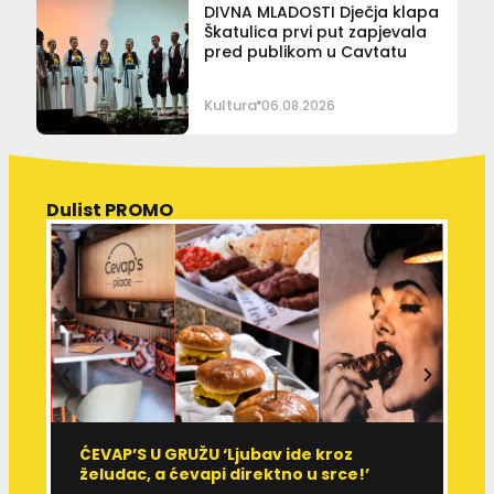
DIVNA MLADOSTI Dječja klapa
Škatulica prvi put zapjevala
pred publikom u Cavtatu
Kultura
06.08.2026
Dulist PROMO
ĆEVAP’S U GRUŽU ‘Ljubav ide kroz
V
želudac, a ćevapi direktno u srce!’
d