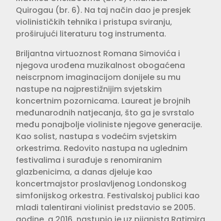
Quirogau (br. 6). Na taj način dao je presjek
violinističkih tehnika i pristupa sviranju,
proširujući literaturu tog instrumenta.
Briljantna virtuoznost Romana Simovića i
njegova urođena muzikalnost obogaćena
neiscrpnom imaginacijom donijele su mu
nastupe na najprestižnijim svjetskim
koncertnim pozornicama. Laureat je brojnih
međunarodnih natjecanja, što ga je svrstalo
među ponajbolje violiniste njegove generacije.
Kao solist, nastupa s vodećim svjetskim
orkestrima. Redovito nastupa na uglednim
festivalima i surađuje s renomiranim
glazbenicima, a danas djeluje kao
koncertmajstor proslavljenog Londonskog
simfonijskog orkestra. Festivalskoj publici kao
mladi talentirani violinist predstavio se 2005.
godine, a 2016. nastupio je uz pijanista Ratimira