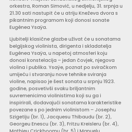
orkestra, Roman Simović, u nedjelju, 31. srpnja u
21.30 sati nastupit će u atriju Kneževa dvora s
pikantnim programom koji donosi sonate
Eugènea Ysaÿa.
Ljubitelji klasične glazbe uživat će u sonatama
belgijskog violinista, dirigenta i skladatelja
Eugènea Ysaÿa, u napetoj atmosferi koju
donosi konstelacija – jedan čovjek, njegova
violina i publika. Ysaÿe, poznat po sviračkom
umijeću i stvaranju nove tehnike sviranja
violine, napisao je šest sonata u srpnju 1923.
godine, posvetivši svaku briljantnim
suvremenicima violinistima koji su ga i
inspirirali, dodavajući sonatama karakteristike
povezane s po jednim violinistom – Josephu
Szigetiju (br. 1), Jacquesu Thibaudu (br. 2),
Georgeu Enescu (br. 3), Fritzu Kreisleru (br. 4),
Mathieu Crickboomu (br. 5) i Manuelu