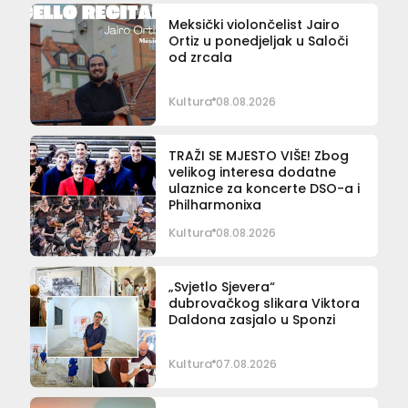
Meksički violončelist Jairo
Ortiz u ponedjeljak u Saloči
od zrcala
Kultura
08.08.2026
TRAŽI SE MJESTO VIŠE! Zbog
velikog interesa dodatne
ulaznice za koncerte DSO-a i
Philharmonixa
Kultura
08.08.2026
„Svjetlo Sjevera“
dubrovačkog slikara Viktora
Daldona zasjalo u Sponzi
Kultura
07.08.2026