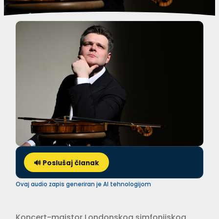
🔊 Poslušaj članak
Ovaj audio zapis generiran je AI tehnologijom
Koncert-majstor Londonskog simfonijskog