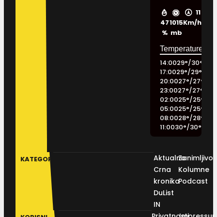
11
47
1015
Km/h
%
mb
14:00
29
°
/
30
°
17:00
29
°
/
29
°
20:00
27
°
/
27
°
23:00
27
°
/
27
°
02:00
25
°
/
25
°
05:00
25
°
/
25
°
08:00
28
°
/
28
°
11:00
30
°
/
30
°
Aktualno
Zanimljivos
KATEGORIJE
Crna
Kolumne
kronika
Podcast
DuList
IN
Privatnosti
Impressu