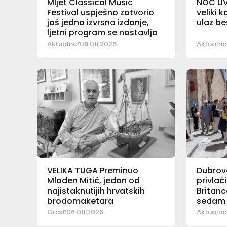
Mljet Classical Music
NOĆ UV
Festival uspješno zatvorio
veliki 
još jedno izvrsno izdanje,
ulaz b
ljetni program se nastavlja
Aktualno
06.08.2026
Aktualno
VELIKA TUGA Preminuo
Dubrova
Mladen Mitić, jedan od
privlač
najistaknutijih hrvatskih
Britanc
brodomaketara
sedam 
pad
Grad
06.08.2026
Aktualno