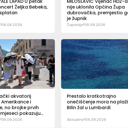
ALE LAPAD U petak
MILOSLAVIĆ Vijenac HDZ-a
koncert Željka Bebeka,
nije uklonila Općina Župa
esplatan
dubrovačka, premjestio g
je župnik
06.08.2026
Županija
06.08.2026
čki akvatorij
Prestalo kratkotrajno
i Amerikance i
onečišćenje mora na plaž
e, no brojke prvih
Bilin žal u Lumbardi
mjeseci pokazuju
06.08.2026
Aktualno
06.08.2026