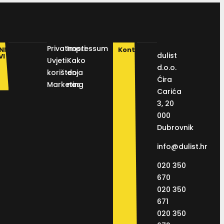
Privatnosti
Impressum
NI
Kontakt
dulist
VI
Uvjeti
Kako
d.o.o.
korištenja
do
Ćira
Marketing
nas
Carića
3, 20
000
Dubrovnik
info@dulist.hr
020 350
670
020 350
671
020 350