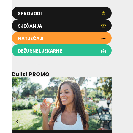
SPROVODI
SJEĆANJA
NATJEČAJI
DEŽURNE LJEKARNE
Dulist PROMO