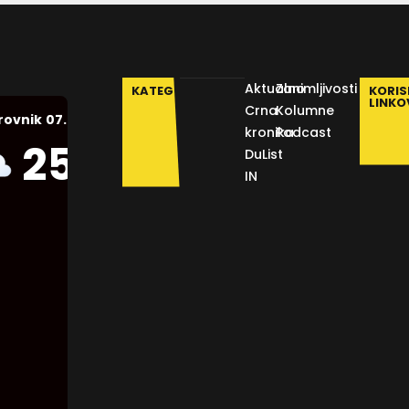
Aktualno
Zanimljivosti
KATEGORIJE
KORIS
LINKO
Crna
Kolumne
07.08.2026.
rovnik
kronika
Podcast
Humidity:
25
°C
DuList
55 %
IN
Pressure:
1013 mb
Wind:
7
Km/h
Clouds:
29%
Visibility: