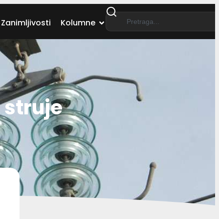
Zanimljivosti
Kolumne
 struje