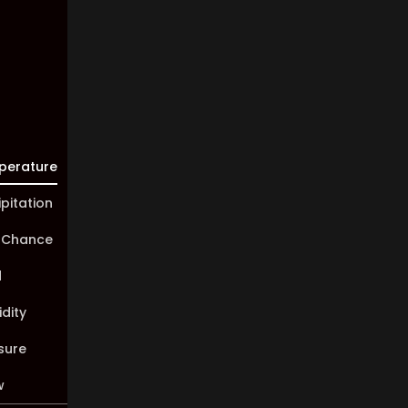
10 km
Sunrise:
05:45
Sunset:
20:01
perature
ipitation
 Chance
d
dity
sure
w