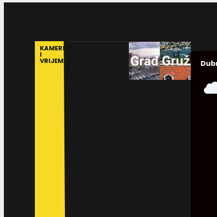
KAMERE
I
VRIJEME
Dub