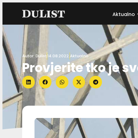
Aktualno
Autor:
Dulist
14.08.2022.
Aktualno
Provjerite tko je s