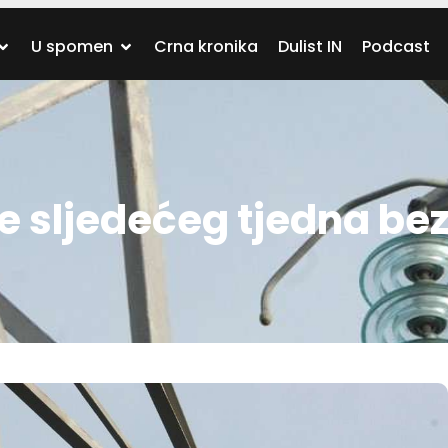
U spomen
Crna kronika
Dulist IN
Podcast
ve sljedećeg tjedna bez