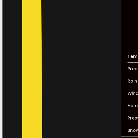
Tem
Prec
Rain
Win
Humi
Pres
Sno