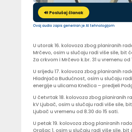
🔊 Poslušaj članak
Ovaj audio zapis generiran je AI tehnologijom
U utorak 16. kolovoza zbog planiranih ra
Mrčevo, osim u slučaju radi više sile, bit
Za crkvom i Mrčevo k.br. 31 u vremenu od 10
U srijedu 17. kolovoza zbog planiranih ra
Hladnjača Budućnost, osim u slučaju radi 
energije u ulicama Knežica – predjeli Podg
U četvrtak 18. kolovoza zbog planiranih 
kV Ljubač, osim u slučaju radi više sile, b
Ljubač u vremenu od 8.30 do 15 sati.
U petak 19. kolovoza zbog planiranih rad
Orašac 1, osim u slučaju radi više sile, b