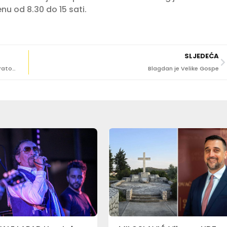
nu od 8.30 do 15 sati.
SLJEDEĆA
MARKO RAŠICA ‘Istražio sam tri stoljeća dubrovačkih bratovština. Iznenadilo me da pravne razlike i nema!’
Blagdan je Velike Gospe