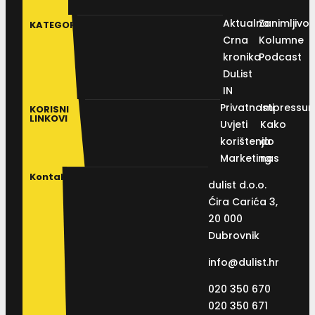
Aktualno
Zanimljivos
KATEGORIJE
Crna
Kolumne
kronika
Podcast
DuList
IN
Privatnosti
Impressu
KORISNI
LINKOVI
Uvjeti
Kako
korištenja
do
Marketing
nas
Kontakt
dulist d.o.o.
Ćira Carića 3,
20 000
Dubrovnik
info@dulist.hr
020 350 670
020 350 671