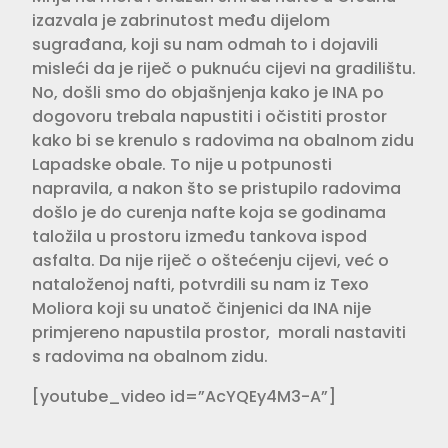
izazvala je zabrinutost među dijelom
sugrađana, koji su nam odmah to i dojavili
misleći da je riječ o puknuću cijevi na gradilištu.
No, došli smo do objašnjenja kako je INA po
dogovoru trebala napustiti i očistiti prostor
kako bi se krenulo s radovima na obalnom zidu
Lapadske obale. To nije u potpunosti
napravila, a nakon što se pristupilo radovima
došlo je do curenja nafte koja se godinama
taložila u prostoru između tankova ispod
asfalta. Da nije riječ o oštećenju cijevi, već o
nataloženoj nafti, potvrdili su nam iz Texo
Moliora koji su unatoč činjenici da INA nije
primjereno napustila prostor, morali nastaviti
s radovima na obalnom zidu.
[youtube_video id=”AcYQEy4M3-A”]