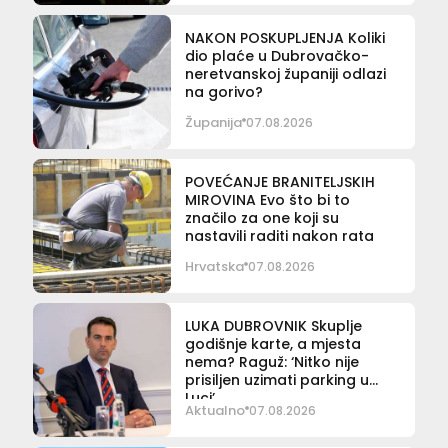
NAKON POSKUPLJENJA Koliki
dio plaće u Dubrovačko-
neretvanskoj županiji odlazi
na gorivo?
Županija
07.08.2026
POVEĆANJE BRANITELJSKIH
MIROVINA Evo što bi to
značilo za one koji su
nastavili raditi nakon rata
Hrvatska
07.08.2026
LUKA DUBROVNIK Skuplje
godišnje karte, a mjesta
nema? Raguž: ‘Nitko nije
prisiljen uzimati parking u
Luci’
Aktualno
07.08.2026