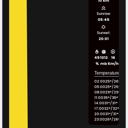
10 km
Sunrise:
05:45
Sunset:
20:01
45
1012
16
%
mb
Km/h
02:00
25
°
/
26
°
05:00
25
°
/
25
°
08:00
29
°
/
29
°
11:00
35
°
/
35
°
14:00
31
°
/
31
°
17:00
32
°
/
32
°
20:00
31
°
/
31
°
23:00
26
°
/
26
°