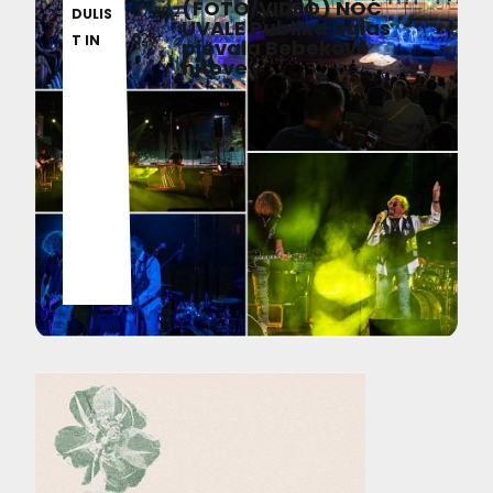
(FOTO/VIDEO) NOĆ
07.08.2
DULIS
UVALE Publika uglas
026
T IN
pjevala Bebekove
hitove