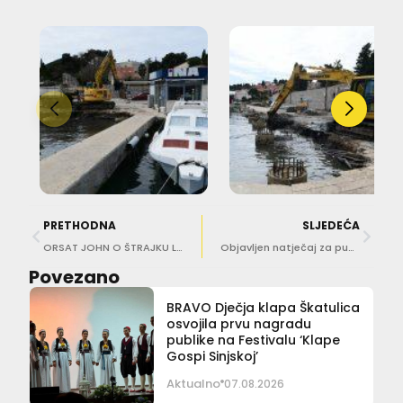
PRETHODNA
SLJEDEĆA
ORSAT JOHN O ŠTRAJKU LIJEČNIKA ‘Pacijenti se ne moraju bojati…’
Objavljen natječaj za punu stipendiju u iznosu od 27 200 eura za američki studij ugostiteljstva i turizma
Povezano
BRAVO Dječja klapa Škatulica
osvojila prvu nagradu
publike na Festivalu ‘Klape
Gospi Sinjskoj’
Aktualno
07.08.2026