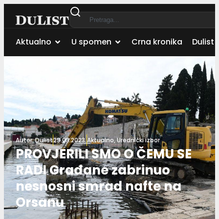
Aktualno
U spomen
Crna kronika
Dulist 
Autor:
Dulist
29.03.2023.
Aktualno
,
Urednički izbor
PROVJERILI SMO O ČEMU SE
RADI Građane zabrinuo
nesnosni smrad nafte na
Orsanu