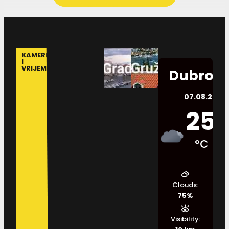
KAMERE
I
VRIJEME
Dubrovn
07.08.2026.
25
°C
Clouds:
75%
Visibility: