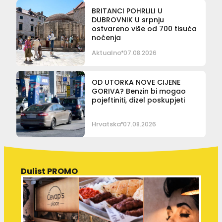
BRITANCI POHRLILI U
DUBROVNIK U srpnju
ostvareno više od 700 tisuća
noćenja
Aktualno
07.08.2026
OD UTORKA NOVE CIJENE
GORIVA? Benzin bi mogao
pojeftiniti, dizel poskupjeti
Hrvatska
07.08.2026
Dulist PROMO