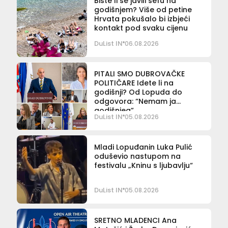
Biste li se javili šefu na
godišnjem? Više od petine
Hrvata pokušalo bi izbjeći
kontakt pod svaku cijenu
DuList IN
06.08.2026
PITALI SMO DUBROVAČKE
POLITIČARE Idete li na
godišnji? Od Lopuda do
odgovora: “Nemam ja
godišnjeg”
DuList IN
05.08.2026
Mladi Lopuđanin Luka Pulić
oduševio nastupom na
festivalu „Kninu s ljubavlju“
DuList IN
05.08.2026
SRETNO MLADENCI Ana