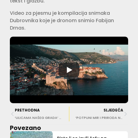
tekst i glazbu.
Video za pjesmu je kompilacija snimaka
Dubrovnika koje je dronom snimio Fabijan
Drnas.
PRETHODNA
SLJEDEĆA
‘ULICAMA NAŠEG GRADA’ U petak Noć Ploča uz Jolu
‘POTPUNI MIR I PRIRODA NA DLANU’ Kristijan Iličić odmara na otoku Olipa
Povezano