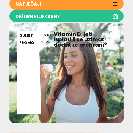
NATJEČAJI
DEŽURNE LJEKARNE
Vitamin D ljeti –
06.08.
DULIST
isplati li se uzimati
2026
PROMO
dodatke prehrani?