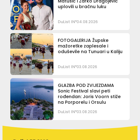
Matušić i Žarko Dragojević
uplovili u bračnu luku
DuList IN
04.08.2026
FOTOGALERIJA Župske
mažoretke zaplesale i
oduševile na Tunuari u Kaliju
DuList IN
03.08.2026
GLAZBA POD ZVIJEZDAMA
Sonic Festival slavi peti
rođendan: Joris Voorn stiže
na Porporelu i Orsulu
DuList IN
03.08.2026