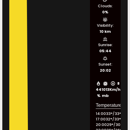
Clouds:
0%
Visibility:
10 km
Sunrise:
05:44
Sunset:
20:02
8
44
1013
Km/h
%
mb
14:00
33
°
/
33
°
17:00
32
°
/
33
°
20:00
29
°
/
30
°