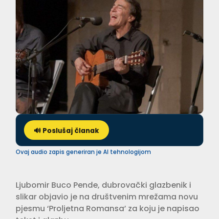
🔊 Poslušaj članak
Ovaj audio zapis generiran je AI tehnologijom
Ljubomir Buco Pende, dubrovački glazbenik i
slikar objavio je na društvenim mrežama novu
pjesmu ‘Proljetna Romansa’ za koju je napisao