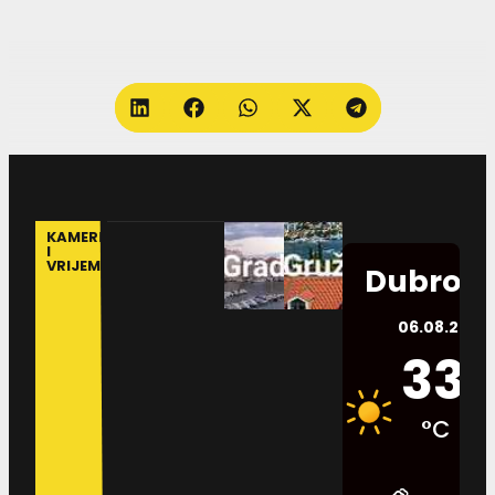
KAMERE
I
VRIJEME
Dubrovn
06.08.2026.
33
°C