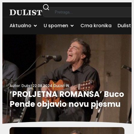
Aktualno
U spomen
Crna kronika
Dulist 
Autor:
Dulist
22.08.2024.
DuList IN
‘PROLJETNA ROMANSA’ Buco
Pende objavio novu pjesmu