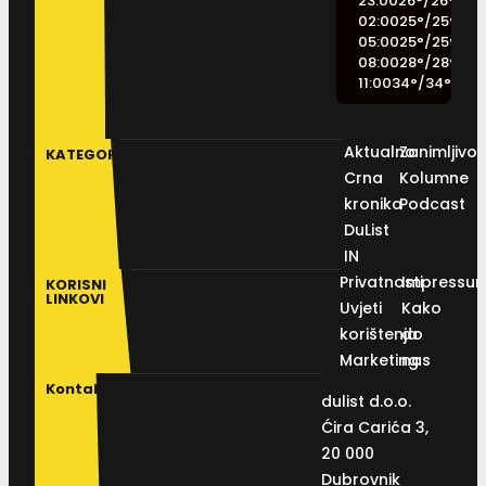
23:00
26
°
/
26
°
02:00
25
°
/
25
°
05:00
25
°
/
25
°
08:00
28
°
/
28
°
11:00
34
°
/
34
°
Aktualno
Zanimljivos
KATEGORIJE
Crna
Kolumne
kronika
Podcast
DuList
IN
Privatnosti
Impressu
KORISNI
LINKOVI
Uvjeti
Kako
korištenja
do
Marketing
nas
Kontakt
dulist d.o.o.
Ćira Carića 3,
20 000
Dubrovnik