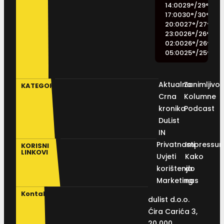
14:00
29
°
/
29
°
17:00
30
°
/
30
°
20:00
27
°
/
27
°
23:00
26
°
/
26
°
02:00
26
°
/
26
°
05:00
25
°
/
25
°
Aktualno
Zanimljivos
KATEGORIJE
Crna
Kolumne
kronika
Podcast
DuList
IN
Privatnosti
Impressu
KORISNI
LINKOVI
Uvjeti
Kako
korištenja
do
Marketing
nas
Kontakt
dulist d.o.o.
Ćira Carića 3,
20 000