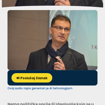
🔊 Poslušaj članak
Ovaj audio zapis generiran je AI tehnologijom
Nema političke opcije ili ideologije koja se u