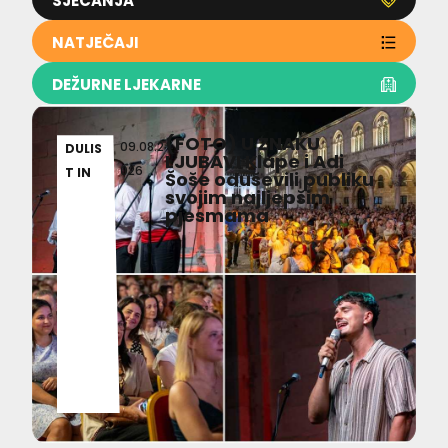
SJEĆANJA
NATJEČAJI
DEŽURNE LJEKARNE
(FOTO) U ZNAKU
09.08.2
DULIS
LJUBAVI Klape i Adi
026
T IN
Šoše oduševili publiku
svojim najljepšim
pjesmama