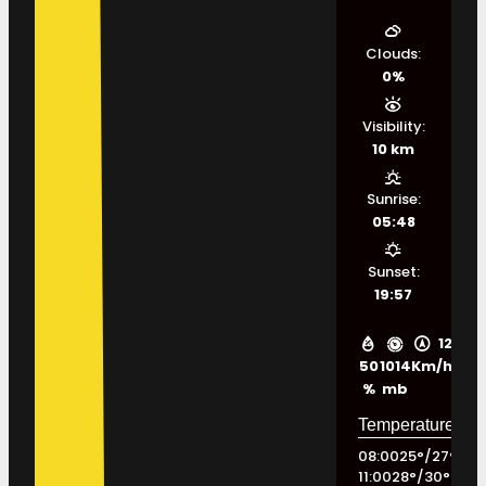
Clouds:
0%
Visibility:
10 km
Sunrise:
05:48
Sunset:
19:57
12
50
1014
Km/h
%
mb
08:00
25
°
/
27
°
11:00
28
°
/
30
°