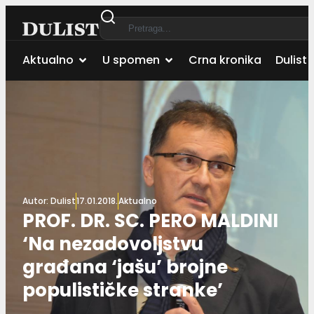
Aktualno
U spomen
Crna kronika
Dulist 
Autor:
Dulist
17.01.2018.
Aktualno
PROF. DR. SC. PERO MALDINI
‘Na nezadovoljstvu
građana ‘jašu’ brojne
populističke stranke’