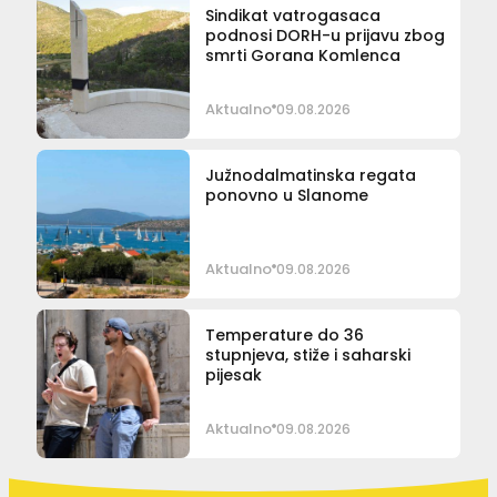
Sindikat vatrogasaca
podnosi DORH-u prijavu zbog
smrti Gorana Komlenca
Aktualno
09.08.2026
Južnodalmatinska regata
ponovno u Slanome
Aktualno
09.08.2026
Temperature do 36
stupnjeva, stiže i saharski
pijesak
Aktualno
09.08.2026