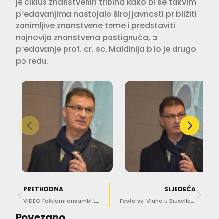
je ciklus znanstvenih tribina kako bi se takvim
predavanjima nastojalo široj javnosti približiti
zanimljive znanstvene teme i predstaviti
najnovija znanstvena postignuća, a
predavanje prof. dr. sc. Maldinija bilo je drugo
po redu.
PRETHODNA
SLJEDEĆA
VIDEO Folklorni ansambl Linđo počeo s probama
Festa sv. Vlaha u Bruxellesu uz bogat ovogodišnji program
Povezano