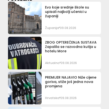
Evo koje srednje škole su
upisali najbolji učenici u
županiji
Županija
09.08.2026
ZBOG OPTEREĆENJA SUSTAVA
Zapalila se razvodna kutija u
hotelu More
Aktualno
09.08.2026
PREMIJER NAJAVIO Niže cijene
goriva, stiže još jedna nova
promjena
Hrvatska
09.08.2026