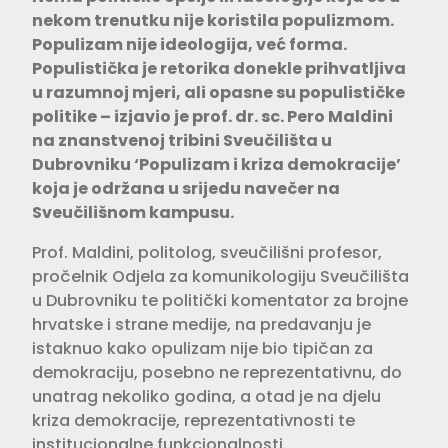
nekom trenutku nije koristila populizmom.
Populizam nije ideologija, već forma.
Populistička je retorika donekle prihvatljiva
u razumnoj mjeri, ali opasne su populističke
politike – izjavio je prof. dr. sc. Pero Maldini
na znanstvenoj tribini Sveučilišta u
Dubrovniku ‘Populizam i kriza demokracije’
koja je održana u srijedu navečer na
Sveučilišnom kampusu.
Prof. Maldini, politolog, sveučilišni profesor,
pročelnik Odjela za komunikologiju Sveučilišta
u Dubrovniku te politički komentator za brojne
hrvatske i strane medije, na predavanju je
istaknuo kako opulizam nije bio tipičan za
demokraciju, posebno ne reprezentativnu, do
unatrag nekoliko godina, a otad je na djelu
kriza demokracije, reprezentativnosti te
institucionalne funkcionalnosti.