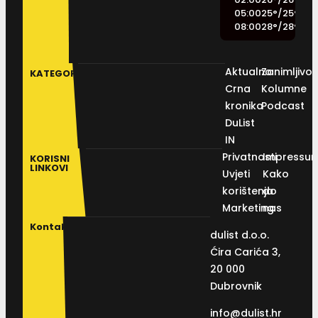
05:00
25
°
/
25
°
08:00
28
°
/
28
°
Aktualno
Zanimljivos
KATEGORIJE
Crna
Kolumne
kronika
Podcast
DuList
IN
Privatnosti
Impressu
KORISNI
LINKOVI
Uvjeti
Kako
korištenja
do
Marketing
nas
Kontakt
dulist d.o.o.
Ćira Carića 3,
20 000
Dubrovnik
info@dulist.hr