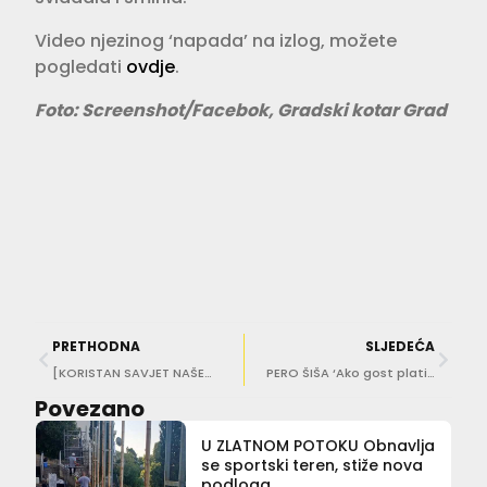
Video njezinog ‘napada’ na izlog, možete
pogledati
ovdje
.
Foto: Screenshot/Facebok, Gradski kotar Grad
PRETHODNA
SLJEDEĆA
[KORISTAN SAVJET NAŠEG SUGRAĐANINA] Vozačka nekultura i neuvažavanje drugih sudionika u prometu
PERO ŠIŠA ‘Ako gost plati 3000 eura za odmor u Konavlima, ne očekuje buku do 3 ujutro. Neka Općina povede računa!’
Povezano
U ZLATNOM POTOKU Obnavlja
se sportski teren, stiže nova
podloga