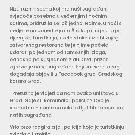
Nizu raznih scena kojima naši sugrađani
svjedoče posebno u večernjim i noćnim
satima, pridružila se još jedna. Naime, u noći s
nedjelje na ponedjeljak u Širokoj ulici jedna je
djevojka, turistkinja, uzela stolicu iz obližnjeg
zatvorenog restorana te je njime počela
udarati po jednom od tamošnjih izloga,
odnosno po susjednom zidu. Ovaj prizor
zgrozio je naše sugrađane koji su video ovog
događaja objavili u Facebook grupi Gradskog
kotara Grad.
-Pretužno je vidjeti da nam ovako uništavaju
Grad. Gdje su komunalci, policija? Ovo je
sramotno – samo su neki od ljutitih komentara
naših sugrađana.
Vrlo brzo reagirala je i policija koja je turistkinju
svladala i smirila.