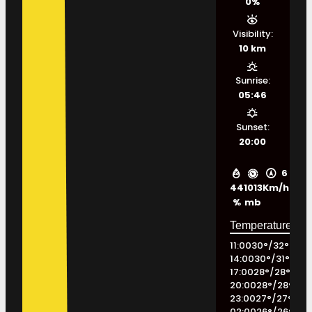
0%
Visibility:
10 km
Sunrise:
05:46
Sunset:
20:00
6
44
1013
Km/h
%
mb
11:00
30
°
/
32
°
14:00
30
°
/
31
°
17:00
28
°
/
28
°
20:00
28
°
/
28
°
23:00
27
°
/
27
°
02:00
26
°
/
26
°