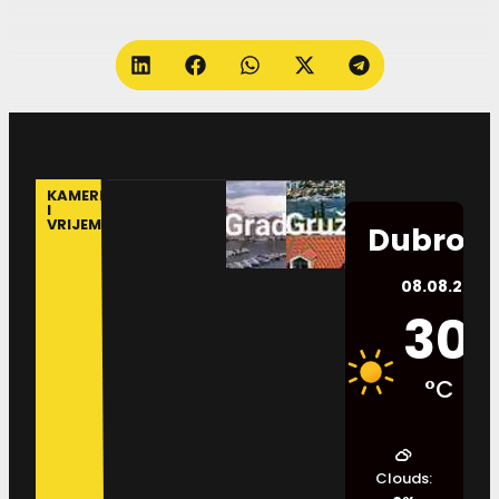
KAMERE
I
VRIJEME
Dubrovn
08.08.2026.
30
°C
Clouds: