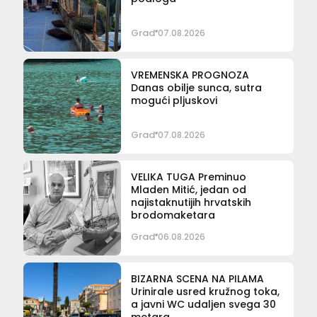
Grad
07.08.2026
VREMENSKA PROGNOZA
Danas obilje sunca, sutra
mogući pljuskovi
Grad
07.08.2026
VELIKA TUGA Preminuo
Mladen Mitić, jedan od
najistaknutijih hrvatskih
brodomaketara
Grad
06.08.2026
BIZARNA SCENA NA PILAMA
Urinirale usred kružnog toka,
a javni WC udaljen svega 30
metara