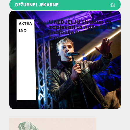
DEŽURNE LJEKARNE
U NEDJELJU Stradun će
08.08.2
AKTUA
zapjevati uz Adija Šošu
026
LNO
i najbolje hrvatske
klape