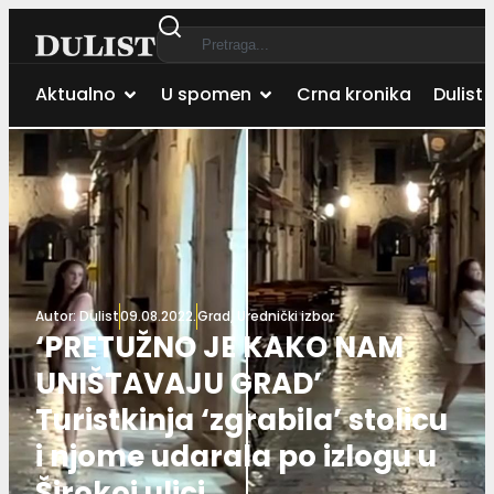
Aktualno
U spomen
Crna kronika
Dulist 
Autor:
Dulist
09.08.2022.
Grad
,
Urednički izbor
‘PRETUŽNO JE KAKO NAM
UNIŠTAVAJU GRAD’
Turistkinja ‘zgrabila’ stolicu
i njome udarala po izlogu u
Širokoj ulici