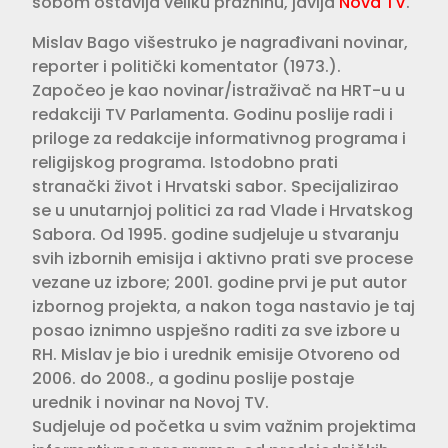
sobom ostavlja veliku prazninu, javlja
Nova TV
.
Mislav Bago višestruko je nagrađivani novinar,
reporter i politički komentator (1973.).
Započeo je kao novinar/istraživač na HRT-u u
redakciji TV Parlamenta. Godinu poslije radi i
priloge za redakcije informativnog programa i
religijskog programa. Istodobno prati
stranački život i Hrvatski sabor. Specijalizirao
se u unutarnjoj politici za rad Vlade i Hrvatskog
Sabora. Od 1995. godine sudjeluje u stvaranju
svih izbornih emisija i aktivno prati sve procese
vezane uz izbore; 2001. godine prvi je put autor
izbornog projekta, a nakon toga nastavio je taj
posao iznimno uspješno raditi za sve izbore u
RH. Mislav je bio i urednik emisije Otvoreno od
2006. do 2008., a godinu poslije postaje
urednik i novinar na Novoj TV.
Sudjeluje od početka u svim važnim projektima