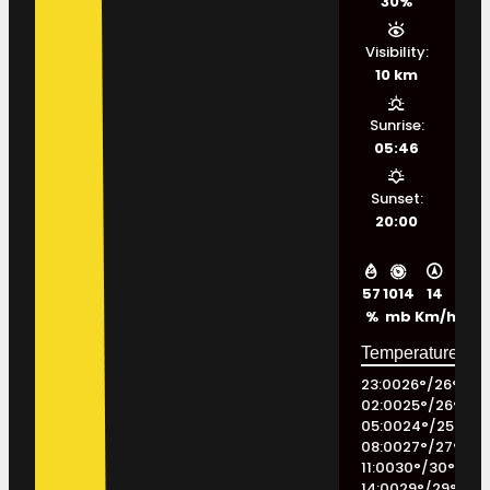
30%
Visibility:
10 km
Sunrise:
05:46
Sunset:
20:00
57
1014
14
%
mb
Km/h
23:00
26
°
/
26
°
02:00
25
°
/
26
°
05:00
24
°
/
25
°
08:00
27
°
/
27
°
11:00
30
°
/
30
°
14:00
29
°
/
29
°