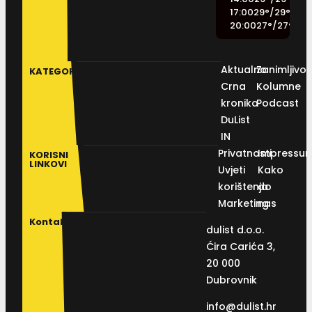
17:00
29
°
/
29
°
20:00
27
°
/
27
°
Aktualno
Zanimljivos
KATEGORIJE
Crna
Kolumne
kronika
Podcast
DuList
IN
Privatnosti
Impressu
KORISNI
LINKOVI
Uvjeti
Kako
korištenja
do
Marketing
nas
Kontakt
dulist d.o.o.
Ćira Carića 3,
20 000
Dubrovnik
info@dulist.hr