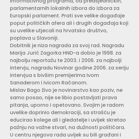
informativnog programa, od predsjedničkih,
parlamentarnih lokalnih izbora do izbora za
Europski parlament. Prati sve velike događaje
poput političkih afera ali i drugih događaja koji
su uvelike utjecali na hrvatsko društvo,
poplava u Slavoniji.
Dobitnik je niza nagrada za svoj rad. Nagradu
Marija Jurić Zagorka HND-a dobio je 1998. za
najbolju reportažu te 2003. i 2006. za najbolji
intervju, nagradu Novinar godine 2006. za seriju
intervjua s bivšim premijerima Ivom
Sanaderom i Ivicom Račanom.
Mislav Bago živo je novinarstvo kao poziv, ne
samo posao, nije se libio postavljati prava
pitanja, uporno i opetovano. Svojim je radom
uvelike doprinio demokraciji, sa strašću je
educirao kolege ali i gledatelje i uvijek skretao
pažnju na važne stvari, na dužnosti političara.
U centru njegova rada uvijek su bili građani i