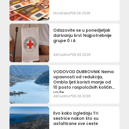
Hrvatska
08.08.2026
Odazovite se u ponedjeljak
darivanju krvi: Najpotrebnije
grupe 0 i A
Aktualno
08.08.2026
VODOVOD DUBROVNIK Nema
opasnosti od redukcija,
Ombla ljeti koristi manje od
10 posto raspoloživih količina
vode
Aktualno
08.08.2026
Evo kako izgledaju Tri
sestrice nakon što su
asfaltirane sve ceste