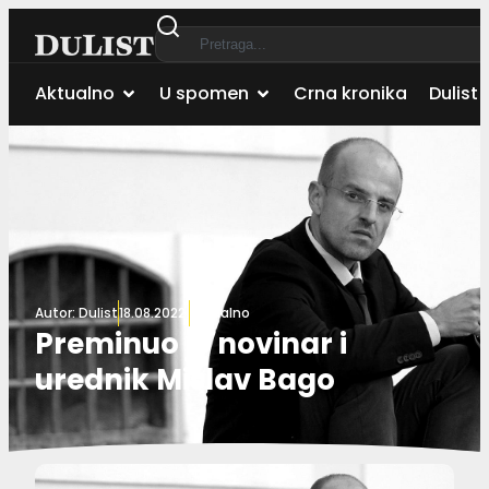
Aktualno
U spomen
Crna kronika
Dulist 
Autor:
Dulist
18.08.2022.
Aktualno
Preminuo je novinar i
urednik Mislav Bago