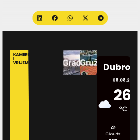
KAMERE
I
VRIJEME
Dubrovn
08.08.2026.
26
°C
Clouds: