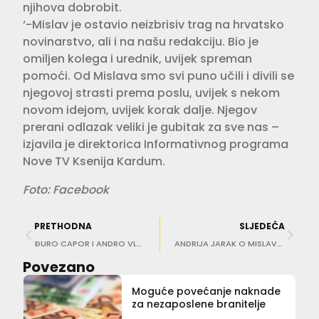
njihova dobrobit.
‘-Mislav je ostavio neizbrisiv trag na hrvatsko
novinarstvo, ali i na našu redakciju. Bio je
omiljen kolega i urednik, uvijek spreman
pomoći. Od Mislava smo svi puno učili i divili se
njegovoj strasti prema poslu, uvijek s nekom
novom idejom, uvijek korak dalje. Njegov
prerani odlazak veliki je gubitak za sve nas –
izjavila je direktorica Informativnog programa
Nove TV Ksenija Kardum.
Foto: Facebook
PRETHODNA
SLJEDEĆA
ĐURO CAPOR I ANDRO VLAHUŠIĆ KOMENTIRAJU NOVI ZAKON Referendum: Nemoguća misija?
ANDRIJA JARAK O MISLAVU BAGU ‘Bio je fanatik novinarstva, surovi profesionalac’
Povezano
Moguće povećanje naknade
za nezaposlene branitelje