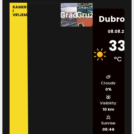
KAMERE
I
VRIJEME
Dubrovn
08.08.2026.
33
°C
Clouds:
0%
Visibility:
10 km
Sunrise:
05:46