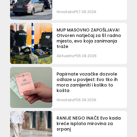
Hrvatska
07.08.2026
MUP MASOVNO ZAPOŠLJAVA!
Otvoren natječaj za 61 radno
mjesto, evo koja zanimanja
traže
Aktualno
06.08.2026
Papirnate vozačke dozvole
odlaze u povijest: Evo tko ih
mora zamijeniti i koliko to
košta
Hrvatska
06.08.2026
RANIJE NEGO INAČE Evo kada
kreće isplata mirovina za
srpanj