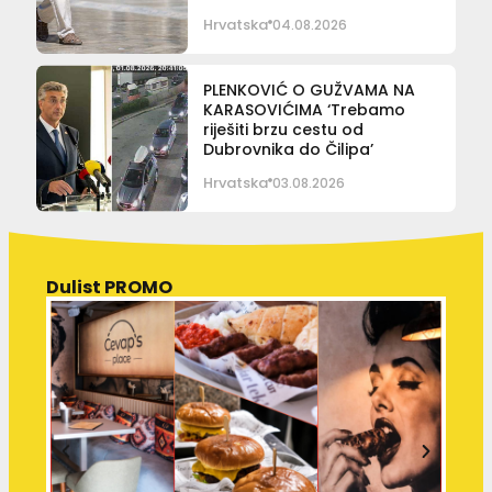
Hrvatska
04.08.2026
PLENKOVIĆ O GUŽVAMA NA
KARASOVIĆIMA ‘Trebamo
riješiti brzu cestu od
Dubrovnika do Čilipa’
Hrvatska
03.08.2026
Dulist PROMO