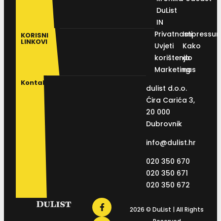
DuList
IN
Privatnosti
Impressu
KORISNI
LINKOVI
Uvjeti
Kako
korištenja
do
Marketing
nas
Kontakt
dulist d.o.o.
Ćira Carića 3,
20 000
Dubrovnik
info@dulist.hr
020 350 670
020 350 671
020 350 672
2026 © DuList | All Rights