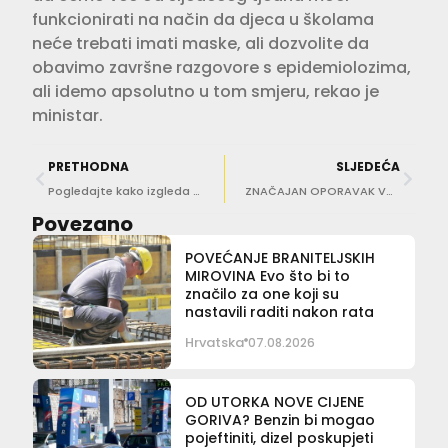
funkcionirati na način da djeca u školama
neće trebati imati maske, ali dozvolite da
obavimo završne razgovore s epidemiolozima,
ali idemo apsolutno u tom smjeru, rekao je
ministar.
PRETHODNA
SLJEDEĆA
Pogledajte kako izgleda nova verzija eVisitora!
ZNAČAJAN OPORAVAK Valamar u 2021. ostvario operativnu dobit na razini 84 posto pretkrizne 2019.
Povezano
POVEĆANJE BRANITELJSKIH
MIROVINA Evo što bi to
značilo za one koji su
nastavili raditi nakon rata
Hrvatska
07.08.2026
OD UTORKA NOVE CIJENE
GORIVA? Benzin bi mogao
pojeftiniti, dizel poskupjeti