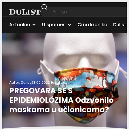
Aktualno
U spomen
Crna kronika
Dulist 
Autor:
Dulist
23.02.2022.
Hrvatska
PREGOVARA SE S
EPIDEMIOLOZIMA Odzvonilo
maskama u učionicama?