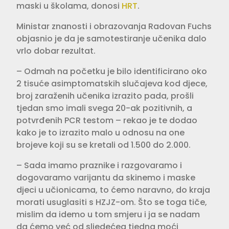
maski u školama, donosi
HRT
.
Ministar znanosti i obrazovanja Radovan Fuchs
objasnio je da je samotestiranje učenika dalo
vrlo dobar rezultat.
– Odmah na početku je bilo identificirano oko
2 tisuće asimptomatskih slučajeva kod djece,
broj zaraženih učenika izrazito pada, prošli
tjedan smo imali svega 20-ak pozitivnih, a
potvrđenih PCR testom – rekao je te dodao
kako je to izrazito malo u odnosu na one
brojeve koji su se kretali od 1.500 do 2.000.
– Sada imamo praznike i razgovaramo i
dogovaramo varijantu da skinemo i maske
djeci u učionicama, to ćemo naravno, do kraja
morati usuglasiti s HZJZ-om. Što se toga tiče,
mislim da idemo u tom smjeru i ja se nadam
da ćemo već od sljedećeg tjedna moći