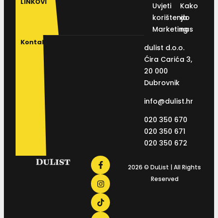
LINKOVI
Uvjeti
Kako
korištenja
do
Marketing
nas
Kontakt
dulist d.o.o.
Ćira Carića 3,
20 000
Dubrovnik
info@dulist.hr
020 350 670
020 350 671
020 350 672
2026 © DuList | All Rights
Reserved