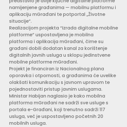
predstavio je dvije ključne digitalne platforme
namijenjene građanima — mobilnu platformu i
aplikaciju mGrađani te potportal „Životne
situacije“.
Realizacijom projekta “Izrada digitalne mobilne
platforme” uspostavljena je mobilna
platforma i aplikacija mGrađani, čime su
građani dobili dodatan kanal za korištenje
digitalnih javnih usluga u sklopu jedinstvene
mobilne platforme mGrađani.
Projekt je financiran iz Nacionalnog plana
oporavka i otpornosti, a građanima će uvelike
olakšati komunikaciju s javnom upravom te
pojednostaviti pristup javnim uslugama.
Ministar Habijan naglasio je kako mobilna
platforma mGrađani ne sadrži sve usluge s
portala e-Građani, koji trenutno sadrži 117
usluga, već je uspostavljeno početnih 20
mobilnih usluga.