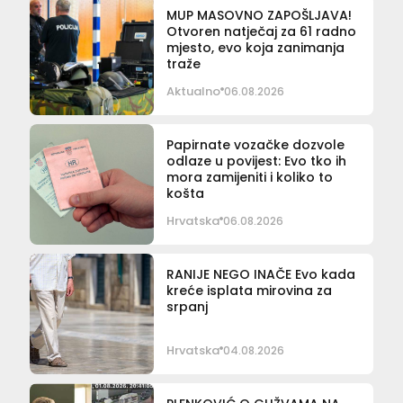
MUP MASOVNO ZAPOŠLJAVA!
Otvoren natječaj za 61 radno
mjesto, evo koja zanimanja
traže
Aktualno
06.08.2026
Papirnate vozačke dozvole
odlaze u povijest: Evo tko ih
mora zamijeniti i koliko to
košta
Hrvatska
06.08.2026
RANIJE NEGO INAČE Evo kada
kreće isplata mirovina za
srpanj
Hrvatska
04.08.2026