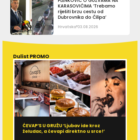
PLENKOVIĆ O GUŽVAMA NA
KARASOVIĆIMA ‘Trebamo
riješiti brzu cestu od
Dubrovnika do Čilipa’
Hrvatska
03.08.2026
Dulist PROMO
ĆEVAP’S U GRUŽU ‘Ljubav ide kroz
V
želudac, a ćevapi direktno u srce!’
d