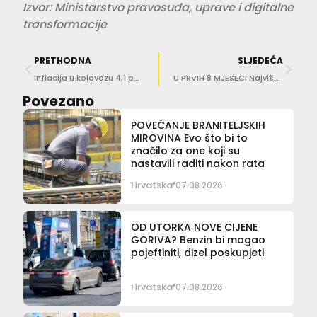
Izvor: Ministarstvo pravosuđa, uprave i digitalne
transformacije
PRETHODNA
SLJEDEĆA
Inflacija u kolovozu 4,1 posto
U PRVIH 8 MJESECI Najviše noćenja ostvareno u Rovinju, Dubrovniku, Poreču, Umagu te Splitu
Povezano
POVEĆANJE BRANITELJSKIH
MIROVINA Evo što bi to
značilo za one koji su
nastavili raditi nakon rata
Hrvatska
07.08.2026
OD UTORKA NOVE CIJENE
GORIVA? Benzin bi mogao
pojeftiniti, dizel poskupjeti
Hrvatska
07.08.2026