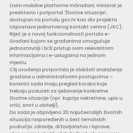
Osim mobilne platforme mGrađani, ministar je
predstavio i potportal ‘Životne situacije’,
dostupan na portalu gov.hr kao dio projekta
Uspostava jedinstvenog kontakt centra (JKC).
Riječ je o novoj funkcionalnosti portala e-
Građani kojom se građanima omogućuje
jednostavniji i brži pristup svim relevantnim
informacijama i e-uslugama na jednom
mjestu.
Cilj uvođenja potportala je olakšati snalaženje
građana u administrativnim postupcima –
korisnici sada imaju pregled koraka koje
trebaju poduzeti za rješavanje konkretne
životne situacije (npr. kupnja nekretnine, upis u
vrtić, smrt u obitelji).
Do sada je objavljeno 20 najučestalijih životnih
situacija raspoređenih u šest tematskih
područja: zdravlje, državljanstvo i isprave,