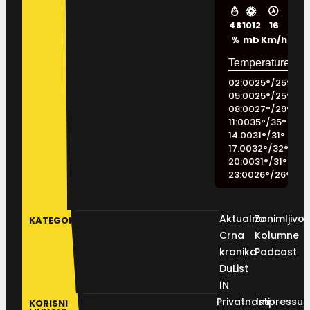
48
1012
16
%
mb
Km/h
02:00
25
°
/
25
°
05:00
25
°
/
25
°
08:00
27
°
/
29
°
11:00
35
°
/
35
°
14:00
31
°
/
31
°
17:00
32
°
/
32
°
20:00
31
°
/
31
°
23:00
26
°
/
26
°
Aktualno
Zanimljivos
KATEGORIJE
Crna
Kolumne
kronika
Podcast
DuList
IN
Privatnosti
Impressu
KORISNI