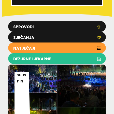
SPROVODI
SJEĆANJA
NATJEČAJI
DEŽURNE LJEKARNE
(FOTO/VIDEO) NOĆ
07.08.2
DULIS
UVALE Publika uglas
026
T IN
pjevala Bebekove
hitove