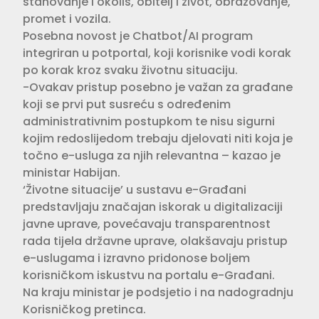
stanovanje i okoliš, obitelj i život, obrazovanje,
promet i vozila.
Posebna novost je Chatbot/AI program
integriran u potportal, koji korisnike vodi korak
po korak kroz svaku životnu situaciju.
-Ovakav pristup posebno je važan za građane
koji se prvi put susreću s određenim
administrativnim postupkom te nisu sigurni
kojim redoslijedom trebaju djelovati niti koja je
točno e-usluga za njih relevantna – kazao je
ministar Habijan.
‘Životne situacije’ u sustavu e-Građani
predstavljaju značajan iskorak u digitalizaciji
javne uprave, povećavaju transparentnost
rada tijela državne uprave, olakšavaju pristup
e-uslugama i izravno pridonose boljem
korisničkom iskustvu na portalu e-Građani.
Na kraju ministar je podsjetio i na nadogradnju
Korisničkog pretinca.