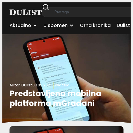
Aktualno
U spomen
Crna kronika
Dulist 
Autor:
Dulist
03.09.2025.
Hrvatska
Predstavljena mobilna
platforma mGrađani