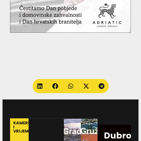
KAMERE
I
VRIJEME
Dubrovn