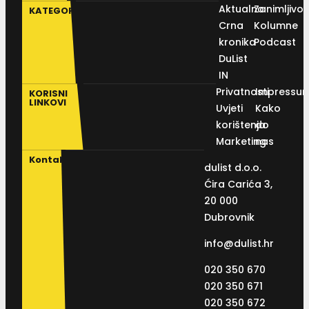
Aktualno
Zanimljivos
KATEGORIJE
Crna
Kolumne
kronika
Podcast
DuList
IN
Privatnosti
Impressu
KORISNI
LINKOVI
Uvjeti
Kako
korištenja
do
Marketing
nas
Kontakt
dulist d.o.o.
Ćira Carića 3,
20 000
Dubrovnik
info@dulist.hr
020 350 670
020 350 671
020 350 672