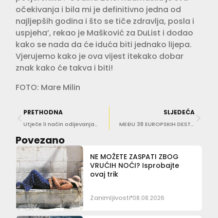
očekivanja i bila mi je definitivno jedna od
najljepših godina i što se tiče zdravlja, posla i
uspjeha’, rekao je Mašković za DuList i dodao
kako se nada da će iduća biti jednako lijepa.
Vjerujemo kako je ova vijest itekako dobar
znak kako će takva i biti!
FOTO: Mare Milin
PRETHODNA
SLJEDEĆA
Utječe li način odijevanja na visinu vaše plaće?
MEĐU 38 EUROPSKIH DESTINACIJA Dubrovnik uvršten u Michelinov vodič!
Povezano
NE MOŽETE ZASPATI ZBOG
VRUĆIH NOĆI? Isprobajte
ovaj trik
Zanimljivosti
08.08.2026