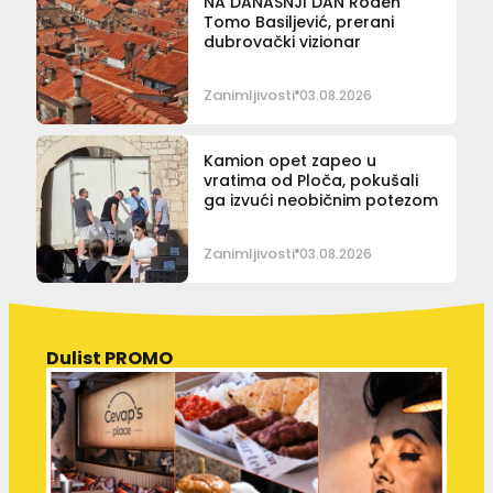
NA DANAŠNJI DAN Rođen
Tomo Basiljević, prerani
dubrovački vizionar
Zanimljivosti
03.08.2026
Kamion opet zapeo u
vratima od Ploča, pokušali
ga izvući neobičnim potezom
Zanimljivosti
03.08.2026
Dulist PROMO