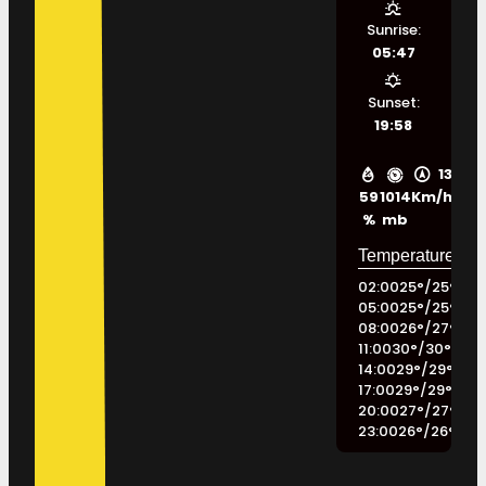
Sunrise:
05:47
Sunset:
19:58
13
59
1014
Km/h
%
mb
02:00
25
°
/
25
°
05:00
25
°
/
25
°
08:00
26
°
/
27
°
11:00
30
°
/
30
°
14:00
29
°
/
29
°
17:00
29
°
/
29
°
20:00
27
°
/
27
°
23:00
26
°
/
26
°