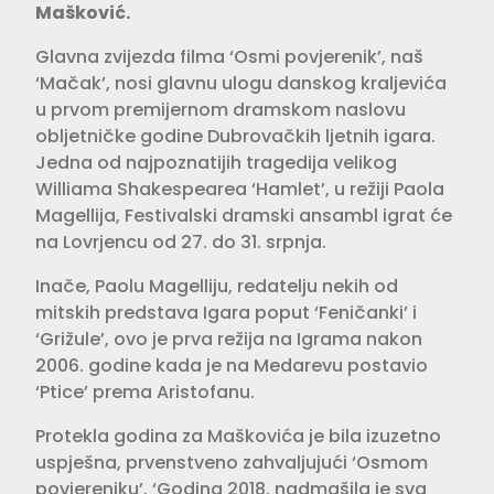
Mašković.
Glavna zvijezda filma ‘Osmi povjerenik’, naš
‘Mačak’, nosi glavnu ulogu danskog kraljevića
u prvom premijernom dramskom naslovu
obljetničke godine Dubrovačkih ljetnih igara.
Jedna od najpoznatijih tragedija velikog
Williama Shakespearea ‘Hamlet’, u režiji Paola
Magellija, Festivalski dramski ansambl igrat će
na Lovrjencu od 27. do 31. srpnja.
Inače, Paolu Magelliju, redatelju nekih od
mitskih predstava Igara poput ‘Feničanki’ i
‘Grižule’, ovo je prva režija na Igrama nakon
2006. godine kada je na Medarevu postavio
‘Ptice’ prema Aristofanu.
Protekla godina za Maškovića je bila izuzetno
uspješna, prvenstveno zahvaljujući ‘Osmom
povjereniku’. ‘Godina 2018. nadmašila je sva