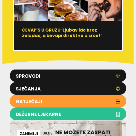
ĆEVAP’S U GRUŽU ‘Ljubav ide kroz
V
želudac, a ćevapi direktno u srce!’
d
SPROVODI
SJEĆANJA
NATJEČAJI
DEŽURNE LJEKARNE
NE MOŽETE ZASPATI
08.08.
ZANIMLJI