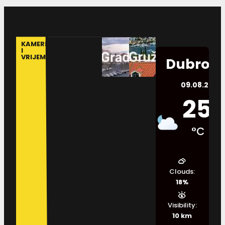
KAMERE
I
VRIJEME
Dubrovn
09.08.2026.
25
°C
Clouds:
18%
Visibility:
10 km