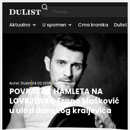
Aktualno
U spomen
Crna kronika
Dulist 
Autor:
Dulist
04.02.2019.
Zanimljivosti
POVRATAK HAMLETA NA
LOVRJENAC Frano Mašković
u ulozi danskog kraljevića