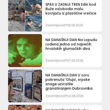
SPAS U ZADNJI TREN Edin kod
Buže oslobodio malu
kornjaču iz plastične vrećice
Zanimljivosti
08.08.2026
NA DANAŠNJI DAN Na Lopudu
rođena jedna od najvećih
hrvatskih glumačkih diva
Zanimljivosti
07.08.2026
NA DANAŠNJI DAN U zoru
pokrenuta ‘Oluja’, srpske
snage uzvratile
granatiranjem Dubrovnika
Zanimljivosti
04.08.2026