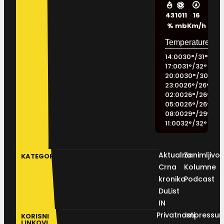
43
1011
16
%
mb
Km/h
14:00
30
°
/
31
°
17:00
31
°
/
32
°
20:00
30
°
/
30
°
23:00
26
°
/
26
°
02:00
26
°
/
26
°
05:00
26
°
/
26
°
08:00
29
°
/
29
°
11:00
32
°
/
32
°
Aktualno
Zanimljivos
KATEGORIJE
Crna
Kolumne
kronika
Podcast
DuList
IN
Privatnosti
Impressu
KORISNI
LINKOVI