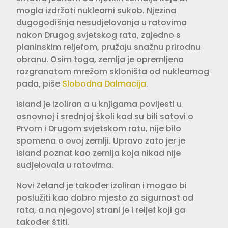
mogla izdržati nuklearni sukob. Njezina
dugogodišnja nesudjelovanja u ratovima
nakon Drugog svjetskog rata, zajedno s
planinskim reljefom, pružaju snažnu prirodnu
obranu. Osim toga, zemlja je opremljena
razgranatom mrežom skloništa od nuklearnog
pada, piše
Slobodna Dalmacija
.
Island je izoliran a u knjigama povijesti u
osnovnoj i srednjoj školi kad su bili satovi o
Prvom i Drugom svjetskom ratu, nije bilo
spomena o ovoj zemlji. Upravo zato jer je
Island poznat kao zemlja koja nikad nije
sudjelovala u ratovima.
Novi Zeland je također izoliran i mogao bi
poslužiti kao dobro mjesto za sigurnost od
rata, a na njegovoj strani je i reljef koji ga
također štiti.