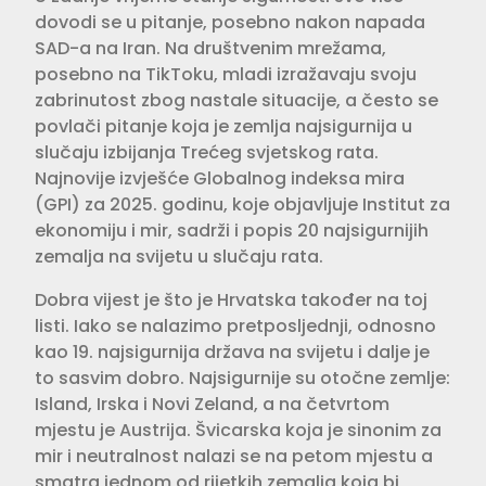
dovodi se u pitanje, posebno nakon napada
SAD-a na Iran. Na društvenim mrežama,
posebno na TikToku, mladi izražavaju svoju
zabrinutost zbog nastale situacije, a često se
povlači pitanje koja je zemlja najsigurnija u
slučaju izbijanja Trećeg svjetskog rata.
Najnovije izvješće Globalnog indeksa mira
(GPI) za 2025. godinu, koje objavljuje Institut za
ekonomiju i mir, sadrži i popis 20 najsigurnijih
zemalja na svijetu u slučaju rata.
Dobra vijest je što je Hrvatska također na toj
listi. Iako se nalazimo pretposljednji, odnosno
kao 19. najsigurnija država na svijetu i dalje je
to sasvim dobro. Najsigurnije su otočne zemlje:
Island, Irska i Novi Zeland, a na četvrtom
mjestu je Austrija. Švicarska koja je sinonim za
mir i neutralnost nalazi se na petom mjestu a
smatra jednom od rijetkih zemalja koja bi