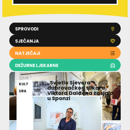
SPROVODI
SJEĆANJA
NATJEČAJI
DEŽURNE LJEKARNE
„Svjetlo Sjevera“
07.08.2
KULT
dubrovačkog slikara
026
URA
Viktora Daldona zasjalo
u Sponzi