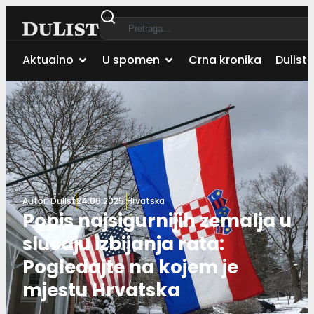
Aktualno
U spomen
Crna kronika
Dulist 
Autor:
Dulist
24.06.2025.
Hrvatska
Popis najsigurnijih zemalja u
slučaju izbijanja rata:
Pogledajte na kojem je
mjestu Hrvatska