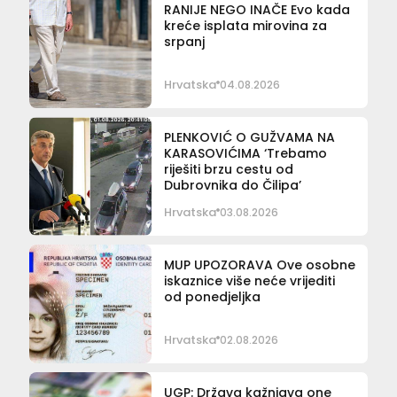
RANIJE NEGO INAČE Evo kada
kreće isplata mirovina za
srpanj
Hrvatska
04.08.2026
PLENKOVIĆ O GUŽVAMA NA
KARASOVIĆIMA ‘Trebamo
riješiti brzu cestu od
Dubrovnika do Čilipa’
Hrvatska
03.08.2026
MUP UPOZORAVA Ove osobne
iskaznice više neće vrijediti
od ponedjeljka
Hrvatska
02.08.2026
UGP: Država kažnjava one