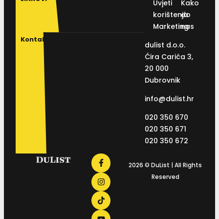
Uvjeti
Kako
korištenja
do
Marketing
nas
Kontakt
dulist d.o.o.
Ćira Carića 3,
20 000
Dubrovnik
info@dulist.hr
020 350 670
020 350 671
020 350 672
2026 © DuList | All Rights
Reserved