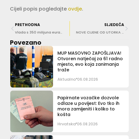
Cijeli popis pogledajte
ovdje
.
PRETHODNA
SLJEDEĆA
Vlada s 350 milijuna eura potiče zapošljavanje i samozapošljavanje, naročito mladih
NOVE CIJENE OD UTORKA Poskupljuje gorivo!
Povezano
MUP MASOVNO ZAPOŠLJAVA!
Otvoren natječaj za 61 radno
mjesto, evo koja zanimanja
traže
Aktualno
06.08.2026
Papirnate vozačke dozvole
odlaze u povijest: Evo tko ih
mora zamijeniti i koliko to
košta
Hrvatska
06.08.2026