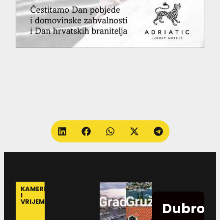
KAMERE
I
VRIJEME
Dubrovn