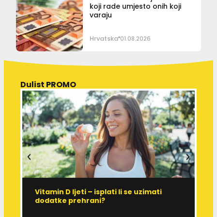
koji rade umjesto onih koji
varaju
Hrvatska
01.08.2026
Dulist PROMO
Vitamin D ljeti – isplati li se uzimati
I
dodatke prehrani?
J
p