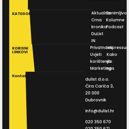
Aktualno
Zanimljivos
KATEGORIJE
Crna
Kolumne
kronika
Podcast
DuList
IN
Privatnosti
Impressu
KORISNI
LINKOVI
Uvjeti
Kako
korištenja
do
Marketing
nas
Kontakt
dulist d.o.o.
Ćira Carića 3,
20 000
Dubrovnik
info@dulist.hr
020 350 670
020 350 671