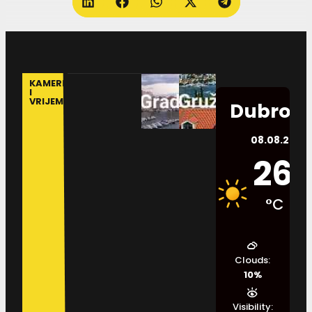
KAMERE
I
VRIJEME
Dubrovn
08.08.2026.
26
°C
Clouds:
10%
Visibility: