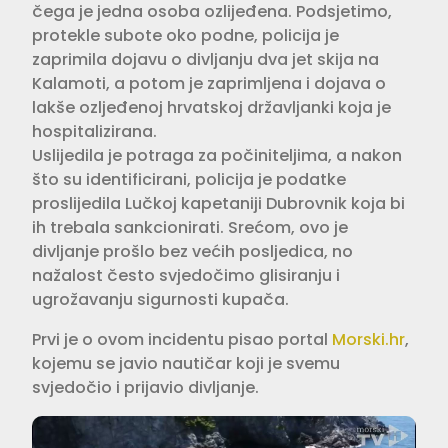
čega je jedna osoba ozlijeđena. Podsjetimo,
protekle subote oko podne, policija je
zaprimila dojavu o divljanju dva jet skija na
Kalamoti, a potom je zaprimljena i dojava o
lakše ozljeđenoj hrvatskoj državljanki koja je
hospitalizirana.
Uslijedila je potraga za počiniteljima, a nakon
što su identificirani, policija je podatke
proslijedila Lučkoj kapetaniji Dubrovnik koja bi
ih trebala sankcionirati. Srećom, ovo je
divljanje prošlo bez većih posljedica, no
nažalost često svjedočimo glisiranju i
ugrožavanju sigurnosti kupača.
Prvi je o ovom incidentu pisao portal
Morski.hr
,
kojemu se javio nautičar koji je svemu
svjedočio i prijavio divljanje.