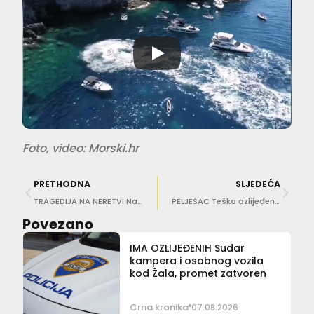
Foto, video: Morski.hr
PRETHODNA
SLJEDEĆA
TRAGEDIJA NA NERETVI Nastavlja se intenzivna potraga za nestalim muškarcem
PELJEŠAC Teško ozlijeđen 25-godišnjak, zbog neprilagođene brzine izgubio nadzor na vozilom
Povezano
IMA OZLIJEĐENIH Sudar
kampera i osobnog vozila
kod Žala, promet zatvoren
Crna kronika
07.08.2026