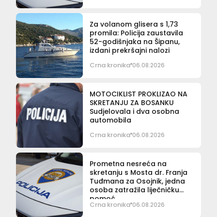
Za volanom glisera s 1,73
promila: Policija zaustavila
52-godišnjaka na Šipanu,
izdani prekršajni nalozi
Crna kronika
06.08.2026
MOTOCIKLIST PROKLIZAO NA
SKRETANJU ZA BOSANKU
Sudjelovala i dva osobna
automobila
Crna kronika
06.08.2026
Prometna nesreća na
skretanju s Mosta dr. Franja
Tuđmana za Osojnik, jedna
osoba zatražila liječničku
pomoć
Crna kronika
06.08.2026