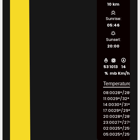
10 km
Sunrise:
05:46
Sunset:
20:00
53
1013
14
%
mb
Km/h
08:00
28
°
/
28
°
11:00
29
°
/
32
°
14:00
30
°
/
31
°
17:00
29
°
/
29
°
20:00
28
°
/
28
°
23:00
27
°
/
27
°
02:00
25
°
/
25
°
05:00
25
°
/
25
°