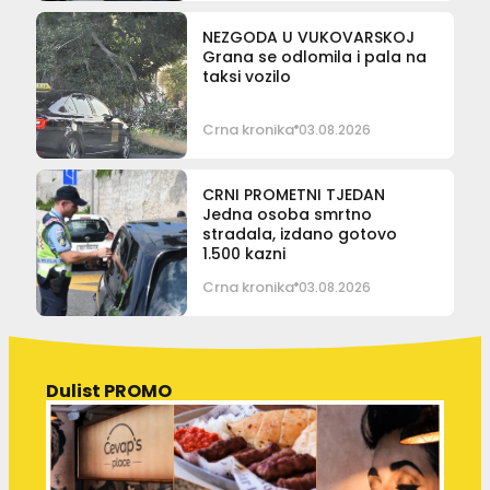
NEZGODA U VUKOVARSKOJ
Grana se odlomila i pala na
taksi vozilo
Crna kronika
03.08.2026
CRNI PROMETNI TJEDAN
Jedna osoba smrtno
stradala, izdano gotovo
1.500 kazni
Crna kronika
03.08.2026
Dulist PROMO