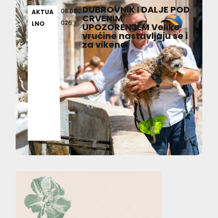
DUBROVNIK I DALJE POD
08.08.2
AKTUA
CRVENIM
026
LNO
UPOZORENJEM Velike
vrućine nastavljaju se i
za vikend