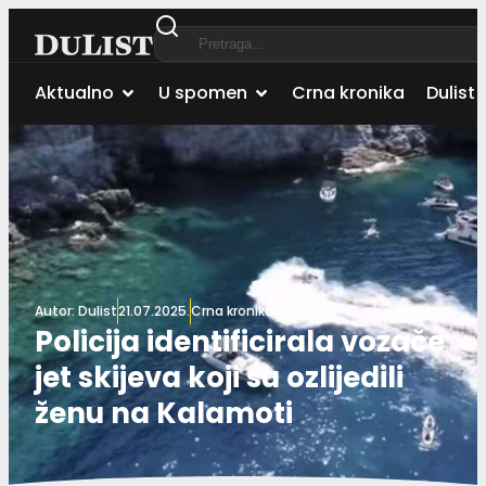
Aktualno
U spomen
Crna kronika
Dulist 
Autor:
Dulist
21.07.2025.
Crna kronika
Policija identificirala vozače
jet skijeva koji su ozlijedili
ženu na Kalamoti