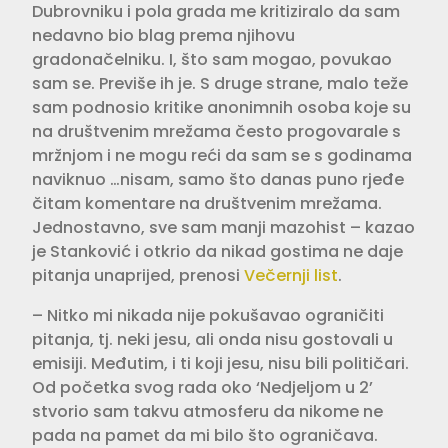
Dubrovniku i pola grada me kritiziralo da sam
nedavno bio blag prema njihovu
gradonačelniku. I, što sam mogao, povukao
sam se. Previše ih je. S druge strane, malo teže
sam podnosio kritike anonimnih osoba koje su
na društvenim mrežama često progovarale s
mržnjom i ne mogu reći da sam se s godinama
naviknuo …nisam, samo što danas puno rjeđe
čitam komentare na društvenim mrežama.
Jednostavno, sve sam manji mazohist – kazao
je Stanković i otkrio da nikad gostima ne daje
pitanja unaprijed, prenosi
Večernji list
.
– Nitko mi nikada nije pokušavao ograničiti
pitanja, tj. neki jesu, ali onda nisu gostovali u
emisiji. Međutim, i ti koji jesu, nisu bili političari.
Od početka svog rada oko ‘Nedjeljom u 2’
stvorio sam takvu atmosferu da nikome ne
pada na pamet da mi bilo što ograničava.