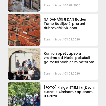
Zanimljivosti
04.08.2026
NA DANAŠNJI DAN Rođen
Tomo Basiljević, prerani
dubrovački vizionar
Zanimljivosti
03.08.2026
Kamion opet zapeo u
vratima od Ploča, pokušali
ga izvući neobičnim potezom
Zanimljivosti
03.08.2026
[FOTO] Knjige, STEM i književni
susret s Alminom Kaplanom
u Gružu