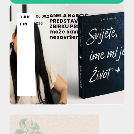
ANELA BARČIĆ
06.08.2
DULIS
PREDSTAVILA NOVU
026
T IN
ZBIRKU PRIČA ‘Život
može savršeno biti
nesavršen’