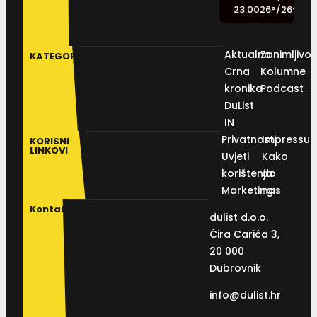
23:00
26
°
/
26
°
Aktualno
Zanimljivos
KATEGORIJE
Crna
Kolumne
kronika
Podcast
DuList
IN
Privatnosti
Impressu
KORISNI
LINKOVI
Uvjeti
Kako
korištenja
do
Marketing
nas
Kontakt
dulist d.o.o.
Ćira Carića 3,
20 000
Dubrovnik
info@dulist.hr