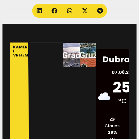
KAMERE
I
VRIJEME
Dubrovn
07.08.2026.
25
°C
Clouds:
29%