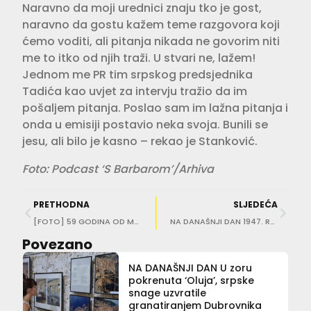
Naravno da moji urednici znaju tko je gost,
naravno da gostu kažem teme razgovora koji
ćemo voditi, ali pitanja nikada ne govorim niti
me to itko od njih traži. U stvari ne, lažem!
Jednom me PR tim srpskog predsjednika
Tadića kao uvjet za intervju tražio da im
pošaljem pitanja. Poslao sam im lažna pitanja i
onda u emisiji postavio neka svoja. Bunili se
jesu, ali bilo je kasno – rekao je Stanković.
Foto: Podcast ‘S Barbarom’/Arhiva
PRETHODNA
SLJEDEĆA
[FOTO] 59 GODINA OD MATURE Opet se okupili učenici Elektrotehničke škole!
NA DANAŠNJI DAN 1947. Rođen povjesničar, pisac i političar Ivo Banac
Povezano
NA DANAŠNJI DAN U zoru
pokrenuta ‘Oluja’, srpske
snage uzvratile
granatiranjem Dubrovnika