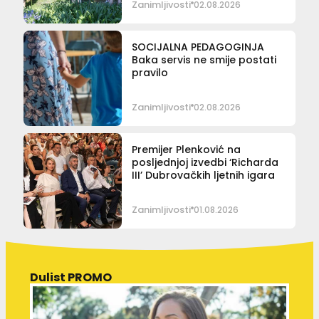
Zanimljivosti
02.08.2026
SOCIJALNA PEDAGOGINJA
Baka servis ne smije postati
pravilo
Zanimljivosti
02.08.2026
Premijer Plenković na
posljednjoj izvedbi ‘Richarda
III’ Dubrovačkih ljetnih igara
Zanimljivosti
01.08.2026
Dulist PROMO