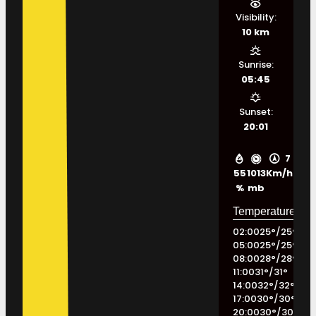
Visibility:
10 km
Sunrise:
05:45
Sunset:
20:01
7
55
1013
Km/h
%
mb
02:00
25
°
/
25
°
05:00
25
°
/
25
°
08:00
28
°
/
28
°
11:00
31
°
/
31
°
14:00
32
°
/
32
°
17:00
30
°
/
30
°
20:00
30
°
/
30
°