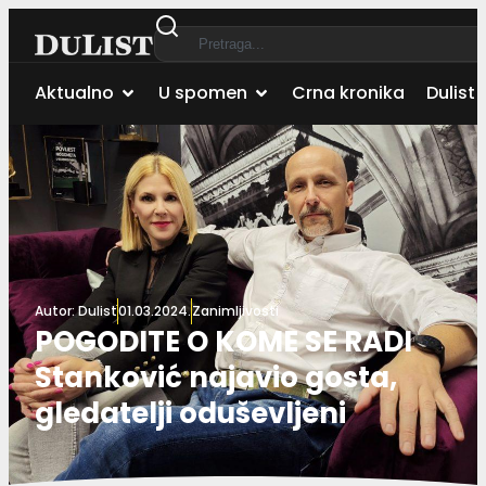
Aktualno
U spomen
Crna kronika
Dulist 
Autor:
Dulist
01.03.2024.
Zanimljivosti
POGODITE O KOME SE RADI
Stanković najavio gosta,
gledatelji oduševljeni